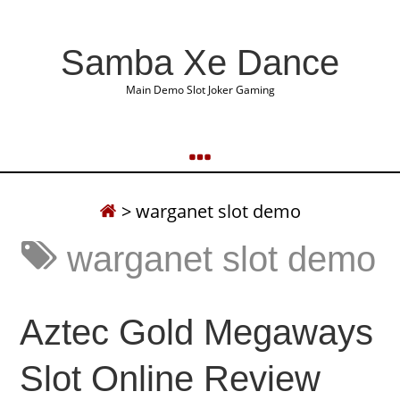
Samba Xe Dance
Main Demo Slot Joker Gaming
>
warganet slot demo
warganet slot demo
Aztec Gold Megaways
Slot Online Review