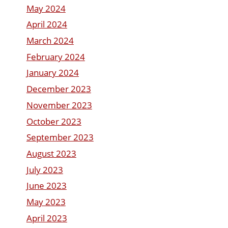
May 2024
April 2024
March 2024
February 2024
January 2024
December 2023
November 2023
October 2023
September 2023
August 2023
July 2023
June 2023
May 2023
April 2023