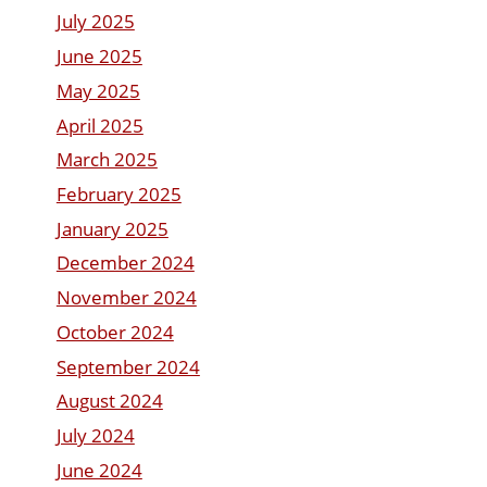
July 2025
June 2025
May 2025
April 2025
March 2025
February 2025
January 2025
December 2024
November 2024
October 2024
September 2024
August 2024
July 2024
June 2024