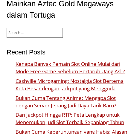
Mainkan Aztec Gold Megaways
dalam Tortuga
Search
for:
Recent Posts
Kenapa Banyak Pemain Slot Online Mulai dari
Mode Free Game Sebelum Bertaruh Uang Asli?
Cashville Microgaming: Nostalgia Slot Bertema
Kota Besar dengan Jackpot yang Menggoda
Bukan Cuma Tentang Anime: Mengapa Slot
dengan Server Jepang Jadi Daya Tarik Baru?
Dari Jackpot Hingga RTP: Peta Lengkap untuk
Menemukan Judi Slot Terbaik Sepanjang Tahun
Bukan Cuma Keberuntungan yang Habis: Alasan