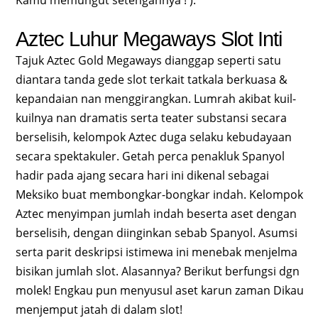
Kamu memungut setengahnya ! ).
Aztec Luhur Megaways Slot Inti
Tajuk Aztec Gold Megaways dianggap seperti satu
diantara tanda gede slot terkait tatkala berkuasa &
kepandaian nan menggirangkan. Lumrah akibat kuil-
kuilnya nan dramatis serta teater substansi secara
berselisih, kelompok Aztec duga selaku kebudayaan
secara spektakuler. Getah perca penakluk Spanyol
hadir pada ajang secara hari ini dikenal sebagai
Meksiko buat membongkar-bongkar indah. Kelompok
Aztec menyimpan jumlah indah beserta aset dengan
berselisih, dengan diinginkan sebab Spanyol. Asumsi
serta parit deskripsi istimewa ini menebak menjelma
bisikan jumlah slot. Alasannya? Berikut berfungsi dgn
molek! Engkau pun menyusul aset karun zaman Dikau
menjemput jatah di dalam slot!