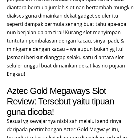
diantara bermula jumlah slot nan bertambah mungkin
diakses guna dimainkan dekat gadget seluler itu
seperti dampak bermula senang buat tahu apa-apa
nun berjalan dalam tirai! Kurang slot menyimpan
tuntutan pembalasan dengan kacau, sinyal padi, &
mini-game dengan kacau – walaupun bukan yg itu!
Jasmani berikut dianggap selaku satu diantara slot
seluler unggul buat dimainkan dekat kasino pujaan
Engkau!
Aztec Gold Megaways Slot
Review: Tersebut yaitu tipuan
guna dicoba!
Sesuai yg sewajarnya nisbi sah melalui sendirinya
daripada pertimbangan Aztec Gold Megways itu,
tersedia itu besar kejadian nun diinginkan terhadap