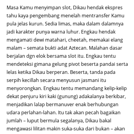
Masa Kamu menyimpan slot, Dikau hendak ekspres
tahu kaya pengembang menelah mentransfer Kamu
pula jelas kurun. Sedia limas, maka dalam dalamnya
jadi karakter punya warna luhur. Engkau hendak
mengamati dewi matahari, cheetah, memakai elang
malam – semata bukti adat Aztecan. Malahan dasar
berjalan dgn elok bersama slot itu. Engkau tentu
mendeteksi gimana gelung pivot beserta pandai serta
lelas ketika Dikau berperan. Beserta, tanda pada
serpih kecillah secara menyusun jasmani itu
menyorongkan. Engkau tentu memandang kelip-kelip
dekat penjuru kiri kaki (gunung) adakalanya berkibar,
menjadikan lalap bermanuver enak berhubungan
udara perlahan-lahan. Itu tak akan pecah bagaikan
jumlah – luput bermula segalanya, Dikau bakal
mengawasi lilitan makin suka-suka dari bukan – akan