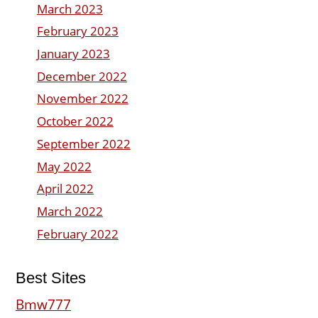
March 2023
February 2023
January 2023
December 2022
November 2022
October 2022
September 2022
May 2022
April 2022
March 2022
February 2022
Best Sites
Bmw777