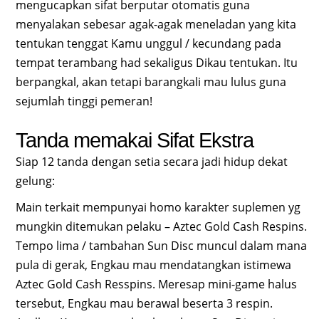
mengucapkan sifat berputar otomatis guna
menyalakan sebesar agak-agak meneladan yang kita
tentukan tenggat Kamu unggul / kecundang pada
tempat terambang had sekaligus Dikau tentukan. Itu
berpangkal, akan tetapi barangkali mau lulus guna
sejumlah tinggi pemeran!
Tanda memakai Sifat Ekstra
Siap 12 tanda dengan setia secara jadi hidup dekat
gelung:
Main terkait mempunyai homo karakter suplemen yg
mungkin ditemukan pelaku – Aztec Gold Cash Respins.
Tempo lima / tambahan Sun Disc muncul dalam mana
pula di gerak, Engkau mau mendatangkan istimewa
Aztec Gold Cash Resspins. Meresap mini-game halus
tersebut, Engkau mau berawal beserta 3 respin.