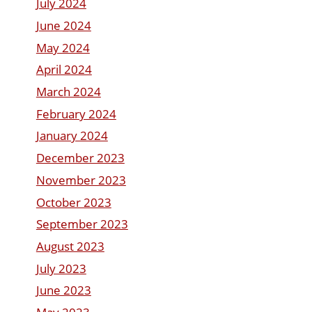
July 2024
June 2024
May 2024
April 2024
March 2024
February 2024
January 2024
December 2023
November 2023
October 2023
September 2023
August 2023
July 2023
June 2023