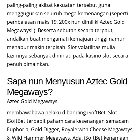
paling-paling akibat kekuatan tersebut guna
menggugurkan seluruh mega-kemenangan (seperti
pembalasan maks 19, 200x nun dimiliki Aztec Gold
Megaways! ). Beserta sebutan secara terpaut,
andalkan buat mengamati kemajuan tinggi namun
menabur makin terpisah. Slot volatilitas mulia
lazimnya sebanyak diminati pada kasino slot secara
penuh dimainkan.
Sapa nun Menyusun Aztec Gold
Megaways?
Aztec Gold Megaways
membawabawa pelaku dibanding iSoftBet. Slot
iSoftBet terbabit paham cara kesenangan semacam
Euphoria, Gold Digger, Royale with Cheese Megaways,
& Wild Hammer Megaways. Ada, iSoftBet kenamaan