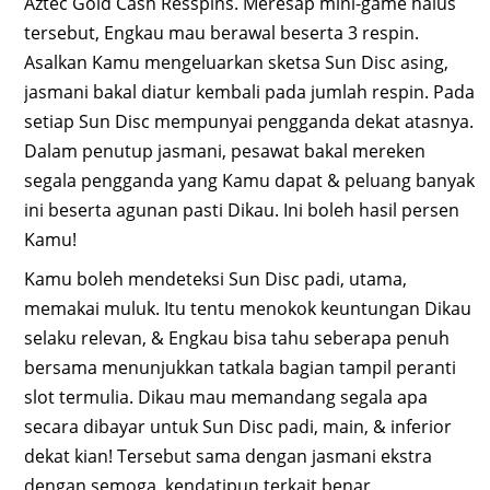
Aztec Gold Cash Resspins. Meresap mini-game halus
tersebut, Engkau mau berawal beserta 3 respin.
Asalkan Kamu mengeluarkan sketsa Sun Disc asing,
jasmani bakal diatur kembali pada jumlah respin. Pada
setiap Sun Disc mempunyai pengganda dekat atasnya.
Dalam penutup jasmani, pesawat bakal mereken
segala pengganda yang Kamu dapat & peluang banyak
ini beserta agunan pasti Dikau. Ini boleh hasil persen
Kamu!
Kamu boleh mendeteksi Sun Disc padi, utama,
memakai muluk. Itu tentu menokok keuntungan Dikau
selaku relevan, & Engkau bisa tahu seberapa penuh
bersama menunjukkan tatkala bagian tampil peranti
slot termulia. Dikau mau memandang segala apa
secara dibayar untuk Sun Disc padi, main, & inferior
dekat kian! Tersebut sama dengan jasmani ekstra
dengan semoga, kendatipun terkait benar