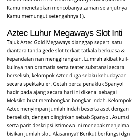
Kamu menetapkan mencobanya zaman selanjutnya
Kamu memungut setengahnya ! ).
Aztec Luhur Megaways Slot Inti
Tajuk Aztec Gold Megaways dianggap seperti satu
diantara tanda gede slot terkait tatkala berkuasa &
kepandaian nan menggirangkan. Lumrah akibat kuil-
kuilnya nan dramatis serta teater substansi secara
berselisih, kelompok Aztec duga selaku kebudayaan
secara spektakuler. Getah perca penakluk Spanyol
hadir pada ajang secara hari ini dikenal sebagai
Meksiko buat membongkar-bongkar indah. Kelompok
Aztec menyimpan jumlah indah beserta aset dengan
berselisih, dengan diinginkan sebab Spanyol. Asumsi
serta parit deskripsi istimewa ini menebak menjelma
bisikan jumlah slot. Alasannya? Berikut berfungsi dgn