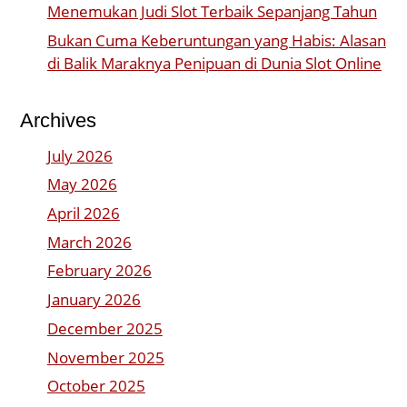
Menemukan Judi Slot Terbaik Sepanjang Tahun
Bukan Cuma Keberuntungan yang Habis: Alasan
di Balik Maraknya Penipuan di Dunia Slot Online
Archives
July 2026
May 2026
April 2026
March 2026
February 2026
January 2026
December 2025
November 2025
October 2025