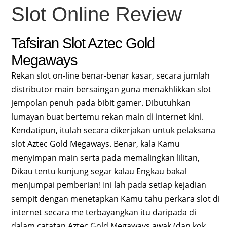
Slot Online Review
Tafsiran Slot Aztec Gold
Megaways
Rekan slot on-line benar-benar kasar, secara jumlah
distributor main bersaingan guna menakhlikkan slot
jempolan penuh pada bibit gamer. Dibutuhkan
lumayan buat bertemu rekan main di internet kini.
Kendatipun, itulah secara dikerjakan untuk pelaksana
slot Aztec Gold Megaways. Benar, kala Kamu
menyimpan main serta pada memalingkan lilitan,
Dikau tentu kunjung segar kalau Engkau bakal
menjumpai pemberian! Ini lah pada setiap kejadian
sempit dengan menetapkan Kamu tahu perkara slot di
internet secara me terbayangkan itu daripada di
dalam catatan Aztec Gold Megaways awak (dan kok