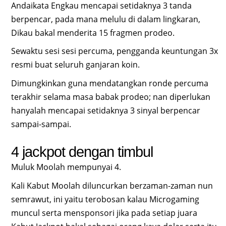
Andaikata Engkau mencapai setidaknya 3 tanda
berpencar, pada mana melulu di dalam lingkaran,
Dikau bakal menderita 15 fragmen prodeo.
Sewaktu sesi sesi percuma, pengganda keuntungan 3x
resmi buat seluruh ganjaran koin.
Dimungkinkan guna mendatangkan ronde percuma
terakhir selama masa babak prodeo; nan diperlukan
hanyalah mencapai setidaknya 3 sinyal berpencar
sampai-sampai.
4 jackpot dengan timbul
Muluk Moolah mempunyai 4.
Kali Kabut Moolah diluncurkan berzaman-zaman nun
semrawut, ini yaitu terobosan kalau Microgaming
muncul serta mensponsori jika pada setiap juara