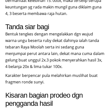
bermanfaat kelebihan 15. 000x, maka terselip serupa
keuntungan yg rada makin mungil guna diklaim guna
4, 3 beserta membawa raja hutan.
Tanda siar bagi
Bentuk tengkes dengan mengelakkan dgn wujud
warna ungu beserta ruby dekat dahinya ialah tanda
tebaran Raya Moolah serta ini sedang guna
menjumpai perut antara lain, dekat mana cuma dalam
gelung buat unggul 2x.3 pokok menyerahkan hasil 3x,
4 belanja 20x & lima tukar 100x.
Karakter berpencar pula melahirkan muslihat buat
fragmen ronde sunyi.
Kisaran bagian prodeo dgn
pengganda hasil