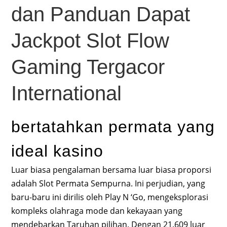
dan Panduan Dapat
Jackpot Slot Flow
Gaming Tergacor
International
bertatahkan permata yang
ideal kasino
Luar biasa pengalaman bersama luar biasa proporsi
adalah Slot Permata Sempurna. Ini perjudian, yang
baru-baru ini dirilis oleh Play N ‘Go, mengeksplorasi
kompleks olahraga mode dan kekayaan yang
mendebarkan Taruhan pilihan. Dengan 21.609 luar