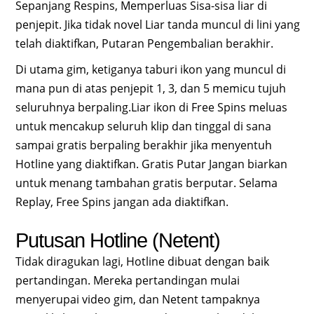
Sepanjang Respins, Memperluas Sisa-sisa liar di
penjepit. Jika tidak novel Liar tanda muncul di lini yang
telah diaktifkan, Putaran Pengembalian berakhir.
Di utama gim, ketiganya taburi ikon yang muncul di
mana pun di atas penjepit 1, 3, dan 5 memicu tujuh
seluruhnya berpaling.Liar ikon di Free Spins meluas
untuk mencakup seluruh klip dan tinggal di sana
sampai gratis berpaling berakhir jika menyentuh
Hotline yang diaktifkan. Gratis Putar Jangan biarkan
untuk menang tambahan gratis berputar. Selama
Replay, Free Spins jangan ada diaktifkan.
Putusan Hotline (Netent)
Tidak diragukan lagi, Hotline dibuat dengan baik
pertandingan. Mereka pertandingan mulai
menyerupai video gim, dan Netent tampaknya