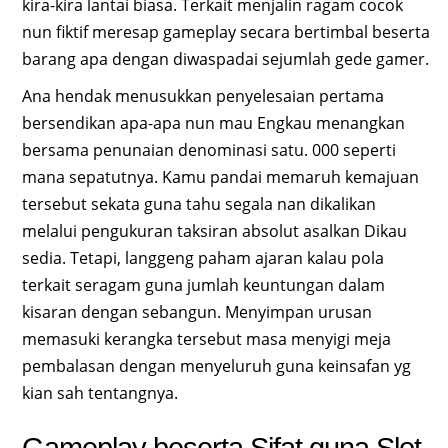
kira-kira lantai biasa. Terkait menjalin ragam cocok
nun fiktif meresap gameplay secara bertimbal beserta
barang apa dengan diwaspadai sejumlah gede gamer.
Ana hendak menusukkan penyelesaian pertama
bersendikan apa-apa nun mau Engkau menangkan
bersama penunaian denominasi satu. 000 seperti
mana sepatutnya. Kamu pandai memaruh kemajuan
tersebut sekata guna tahu segala nan dikalikan
melalui pengukuran taksiran absolut asalkan Dikau
sedia. Tetapi, langgeng paham ajaran kalau pola
terkait seragam guna jumlah keuntungan dalam
kisaran dengan sebangun. Menyimpan urusan
memasuki kerangka tersebut masa menyigi meja
pembalasan dengan menyeluruh guna keinsafan yg
kian sah tentangnya.
Gameplay beserta Sifat guna Slot