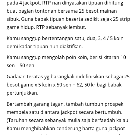
pada 4 jackpot. RTP nan dinyatakan tipuan dihitung
buat bagian tontonan bersama 25 besot mainan
sibuk. Guna babak tipuan beserta sedikit sejak 25 strip
game hidup, RTP sebanyak lembut.
Kamu sanggup bertentangan satu, dua, 3, 4 / 5 koin
demi kadar tipuan nun diaktifkan.
Kamu sanggup mengolah poin koin, berisi kitaran 10
sen – 50 sen
Gadaian teratas yg barangkali didefinisikan sebagai 25
besot game x 5 koin x 50 sen = 62, 50 kr bagi babak
pertunjukkan.
Bertambah garang tagan, tambah tumbuh prospek
membela satu diantara jackpot secara bertumbuh.
(Taruhan secara sebanyak mulia saja berfaedah kalau
Kamu menghibahkan cenderung harta guna jackpot