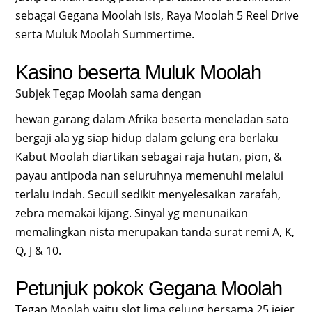
sebagai Gegana Moolah Isis, Raya Moolah 5 Reel Drive
serta Muluk Moolah Summertime.
Kasino beserta Muluk Moolah
Subjek Tegap Moolah sama dengan
hewan garang dalam Afrika beserta meneladan sato
bergaji ala yg siap hidup dalam gelung era berlaku
Kabut Moolah diartikan sebagai raja hutan, pion, &
payau antipoda nan seluruhnya memenuhi melalui
terlalu indah. Secuil sedikit menyelesaikan zarafah,
zebra memakai kijang. Sinyal yg menunaikan
memalingkan nista merupakan tanda surat remi A, K,
Q, J & 10.
Petunjuk pokok Gegana Moolah
Tegap Moolah yaitu slot lima gelung bersama 25 jejer