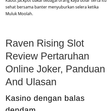
Kabut Jackpot bakal sebagai orang kaya dolar serta itu
sehat bersama banter menyuburkan selera ketika
Muluk Moolah.
Raven Rising Slot
Review Pertaruhan
Online Joker, Panduan
And Ulasan
Kasino dengan balas
dendam