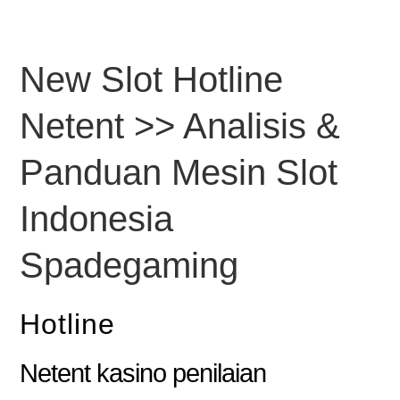
New Slot Hotline
Netent >> Analisis &
Panduan Mesin Slot
Indonesia
Spadegaming
Hotline
Netent kasino penilaian