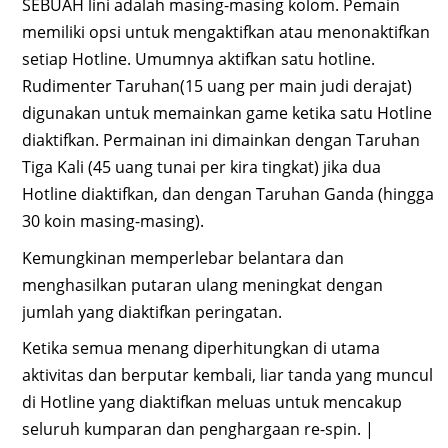
SEBUAH lini adalah masing-masing kolom. Pemain
memiliki opsi untuk mengaktifkan atau menonaktifkan
setiap Hotline. Umumnya aktifkan satu hotline.
Rudimenter Taruhan(15 uang per main judi derajat)
digunakan untuk memainkan game ketika satu Hotline
diaktifkan. Permainan ini dimainkan dengan Taruhan
Tiga Kali (45 uang tunai per kira tingkat) jika dua
Hotline diaktifkan, dan dengan Taruhan Ganda (hingga
30 koin masing-masing).
Kemungkinan memperlebar belantara dan
menghasilkan putaran ulang meningkat dengan
jumlah yang diaktifkan peringatan.
Ketika semua menang diperhitungkan di utama
aktivitas dan berputar kembali, liar tanda yang muncul
di Hotline yang diaktifkan meluas untuk mencakup
seluruh kumparan dan penghargaan re-spin. |