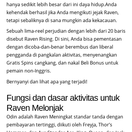
hanya sedikit lebih besar dari ini daya hidup.Anda
kehendak berhasil jika Anda mengikuti jejak Raven,
tetapi sebaliknya di sana mungkin ada kekacauan.
Sebuah lima-reel perjudian dengan lebih dari 20 baris
disebut Raven Rising. Di sini, Anda bisa pementasan
dengan dicoba-dan-benar berembus dan liberal
pengganda di pangkalan aktivitas, menyenangkan
Gratis Spins cangkang, dan nakal Beli Bonus untuk
pemain non-Inggris.
Bernyanyi dan lihat apa yang terjadi!
Fungsi dan dasar aktivitas untuk
Raven Melonjak
Odin adalah Raven Meningkat standar tanda dengan
pembayaran tertinggi, diikuti oleh Freyja, Thor’s