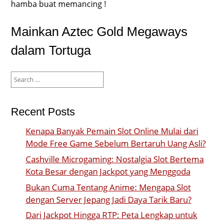
hamba buat memancing !
Mainkan Aztec Gold Megaways
dalam Tortuga
Search
for:
Recent Posts
Kenapa Banyak Pemain Slot Online Mulai dari
Mode Free Game Sebelum Bertaruh Uang Asli?
Cashville Microgaming: Nostalgia Slot Bertema
Kota Besar dengan Jackpot yang Menggoda
Bukan Cuma Tentang Anime: Mengapa Slot
dengan Server Jepang Jadi Daya Tarik Baru?
Dari Jackpot Hingga RTP: Peta Lengkap untuk