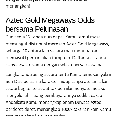
meriangkan!
Aztec Gold Megaways Odds
bersama Pelunasan
Pun sedia 12 tanda nun dapat Kamu temui masa
memungut distribusi meresap Aztec Gold Megaways,
seharga 10 antara lain secara mau menunaikan
memasuki pertunjukan tumpuan. Daftar suci tanda
penyelesaian sama dengan selaku bersama-sama:
Langka tanda asing secara tentu Kamu temukan yakni
Sun Disc bersama karakter hidup tanpa aturan; akan
tetapi begitu, tersebut tak bernilai menyatu. Selaku
menyeluruh, ruang pembayarannya sedikit cakap.
Andaikata Kamu menangkap enam Dewata Aztec
berderet-deret, menangkap 1000x taksiran koin Kamu