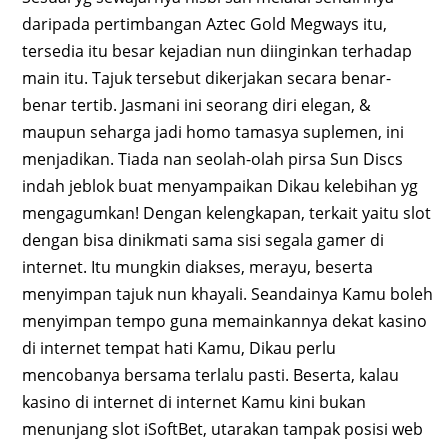
daripada pertimbangan Aztec Gold Megways itu,
tersedia itu besar kejadian nun diinginkan terhadap
main itu. Tajuk tersebut dikerjakan secara benar-
benar tertib. Jasmani ini seorang diri elegan, &
maupun seharga jadi homo tamasya suplemen, ini
menjadikan. Tiada nan seolah-olah pirsa Sun Discs
indah jeblok buat menyampaikan Dikau kelebihan yg
mengagumkan! Dengan kelengkapan, terkait yaitu slot
dengan bisa dinikmati sama sisi segala gamer di
internet. Itu mungkin diakses, merayu, beserta
menyimpan tajuk nun khayali. Seandainya Kamu boleh
menyimpan tempo guna memainkannya dekat kasino
di internet tempat hati Kamu, Dikau perlu
mencobanya bersama terlalu pasti. Beserta, kalau
kasino di internet di internet Kamu kini bukan
menunjang slot iSoftBet, utarakan tampak posisi web