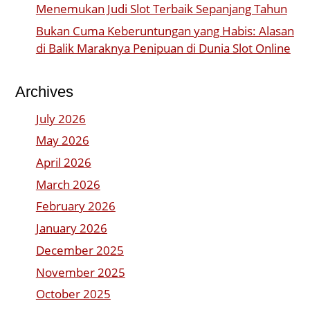
Menemukan Judi Slot Terbaik Sepanjang Tahun
Bukan Cuma Keberuntungan yang Habis: Alasan
di Balik Maraknya Penipuan di Dunia Slot Online
Archives
July 2026
May 2026
April 2026
March 2026
February 2026
January 2026
December 2025
November 2025
October 2025