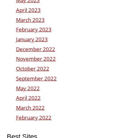
May 2023
April 2023
March 2023
February 2023
January 2023
December 2022
November 2022
October 2022
September 2022
May 2022
April 2022
March 2022
February 2022
Best Sites