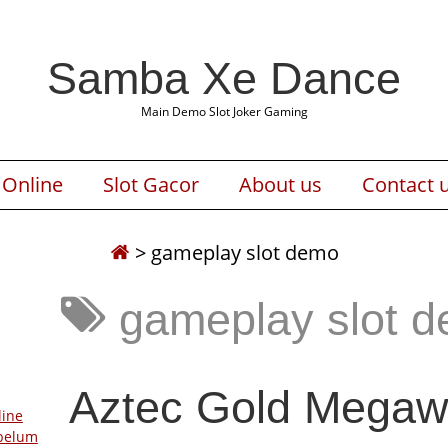
Samba Xe Dance
Main Demo Slot Joker Gaming
 Online
Slot Gacor
About us
Contact 
>
gameplay slot demo
gameplay slot 
Aztec Gold Megaw
line
belum