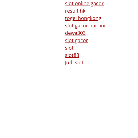
slot online gacor
result hk
togel hongkong
slot gacor hari ini
dewa303
slot gacor
slot
slot88
Judi slot