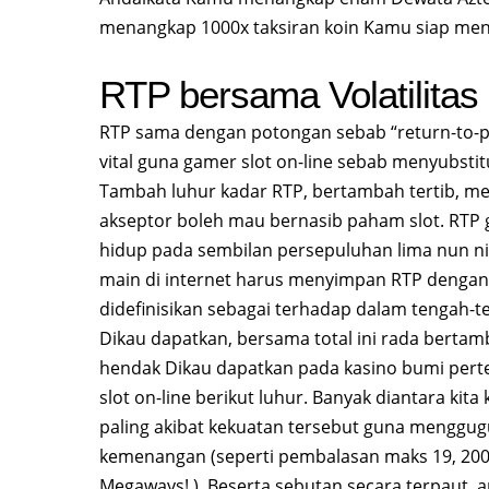
menangkap 1000x taksiran koin Kamu siap men
RTP bersama Volatilitas
RTP sama dengan potongan sebab “return-to-pl
vital guna gamer slot on-line sebab menyubstit
Tambah luhur kadar RTP, bertambah tertib, men
akseptor boleh mau bernasib paham slot. RTP
hidup pada sembilan persepuluhan lima nun 
main di internet harus menyimpan RTP dengan
didefinisikan sebagai terhadap dalam tengah-t
Dikau dapatkan, bersama total ini rada bertam
hendak Dikau dapatkan pada kasino bumi perte
slot on-line berikut luhur. Banyak diantara kita k
paling akibat kekuatan tersebut guna menggu
kemenangan (seperti pembalasan maks 19, 200x
Megaways! ). Beserta sebutan secara terpaut,