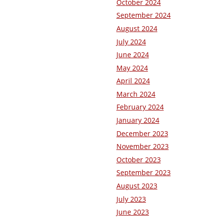
October 2024
September 2024
August 2024
July 2024
June 2024
May 2024
April 2024
March 2024
February 2024
January 2024
December 2023
November 2023
October 2023
September 2023
August 2023
July 2023
June 2023