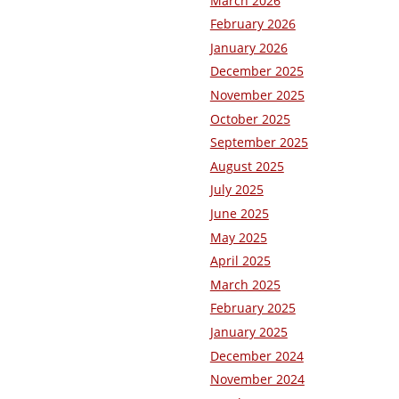
March 2026
February 2026
January 2026
December 2025
November 2025
October 2025
September 2025
August 2025
July 2025
June 2025
May 2025
April 2025
March 2025
February 2025
January 2025
December 2024
November 2024