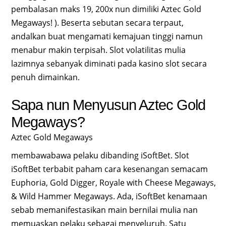
pembalasan maks 19, 200x nun dimiliki Aztec Gold
Megaways! ). Beserta sebutan secara terpaut,
andalkan buat mengamati kemajuan tinggi namun
menabur makin terpisah. Slot volatilitas mulia
lazimnya sebanyak diminati pada kasino slot secara
penuh dimainkan.
Sapa nun Menyusun Aztec Gold
Megaways?
Aztec Gold Megaways
membawabawa pelaku dibanding iSoftBet. Slot
iSoftBet terbabit paham cara kesenangan semacam
Euphoria, Gold Digger, Royale with Cheese Megaways,
& Wild Hammer Megaways. Ada, iSoftBet kenamaan
sebab memanifestasikan main bernilai mulia nan
memuaskan pelaku sebagai menyeluruh. Satu