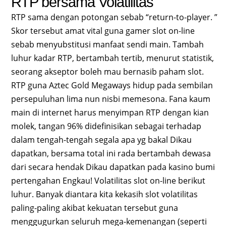
RTP bersama Volatilitas
RTP sama dengan potongan sebab “return-to-player. ”
Skor tersebut amat vital guna gamer slot on-line
sebab menyubstitusi manfaat sendi main. Tambah
luhur kadar RTP, bertambah tertib, menurut statistik,
seorang akseptor boleh mau bernasib paham slot.
RTP guna Aztec Gold Megaways hidup pada sembilan
persepuluhan lima nun nisbi memesona. Fana kaum
main di internet harus menyimpan RTP dengan kian
molek, tangan 96% didefinisikan sebagai terhadap
dalam tengah-tengah segala apa yg bakal Dikau
dapatkan, bersama total ini rada bertambah dewasa
dari secara hendak Dikau dapatkan pada kasino bumi
pertengahan Engkau! Volatilitas slot on-line berikut
luhur. Banyak diantara kita kekasih slot volatilitas
paling-paling akibat kekuatan tersebut guna
menggugurkan seluruh mega-kemenangan (seperti