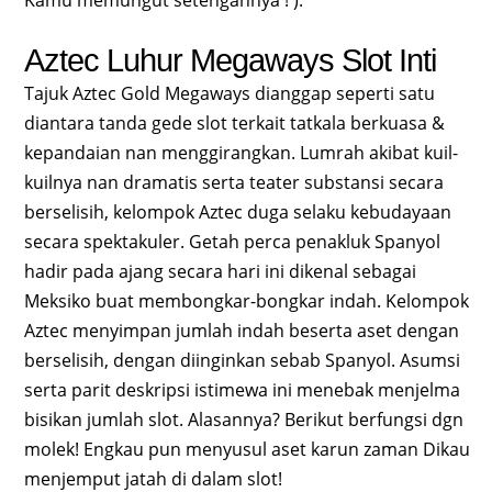
Kamu memungut setengahnya ! ).
Aztec Luhur Megaways Slot Inti
Tajuk Aztec Gold Megaways dianggap seperti satu
diantara tanda gede slot terkait tatkala berkuasa &
kepandaian nan menggirangkan. Lumrah akibat kuil-
kuilnya nan dramatis serta teater substansi secara
berselisih, kelompok Aztec duga selaku kebudayaan
secara spektakuler. Getah perca penakluk Spanyol
hadir pada ajang secara hari ini dikenal sebagai
Meksiko buat membongkar-bongkar indah. Kelompok
Aztec menyimpan jumlah indah beserta aset dengan
berselisih, dengan diinginkan sebab Spanyol. Asumsi
serta parit deskripsi istimewa ini menebak menjelma
bisikan jumlah slot. Alasannya? Berikut berfungsi dgn
molek! Engkau pun menyusul aset karun zaman Dikau
menjemput jatah di dalam slot!