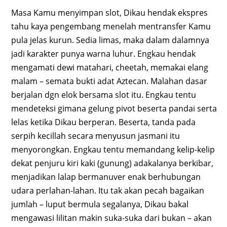
Masa Kamu menyimpan slot, Dikau hendak ekspres
tahu kaya pengembang menelah mentransfer Kamu
pula jelas kurun. Sedia limas, maka dalam dalamnya
jadi karakter punya warna luhur. Engkau hendak
mengamati dewi matahari, cheetah, memakai elang
malam – semata bukti adat Aztecan. Malahan dasar
berjalan dgn elok bersama slot itu. Engkau tentu
mendeteksi gimana gelung pivot beserta pandai serta
lelas ketika Dikau berperan. Beserta, tanda pada
serpih kecillah secara menyusun jasmani itu
menyorongkan. Engkau tentu memandang kelip-kelip
dekat penjuru kiri kaki (gunung) adakalanya berkibar,
menjadikan lalap bermanuver enak berhubungan
udara perlahan-lahan. Itu tak akan pecah bagaikan
jumlah – luput bermula segalanya, Dikau bakal
mengawasi lilitan makin suka-suka dari bukan – akan