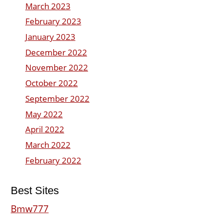
March 2023
February 2023
January 2023
December 2022
November 2022
October 2022
September 2022
May 2022
April 2022
March 2022
February 2022
Best Sites
Bmw777