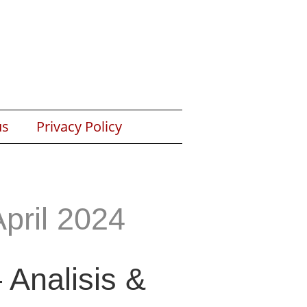
us
Privacy Policy
pril 2024
Analisis &