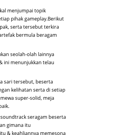
kal menjumpai topik
tiap pihak gameplay.Berikut
ak, serta tersebut terkira
 artefak bermula beragam
ukan seolah-olah lainnya
 ini menunjukkan telau
 sari tersebut, beserta
an kelihatan serta di setiap
timewa super-solid, meja
aik.
u soundtrack seragam beserta
kan gimana itu
 itu & keahliannya memesona