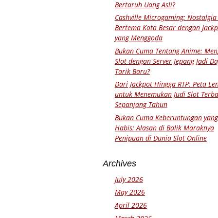
Bertaruh Uang Asli?
Cashville Microgaming: Nostalgia 
Bertema Kota Besar dengan Jackp
yang Menggoda
Bukan Cuma Tentang Anime: Me
Slot dengan Server Jepang Jadi D
Tarik Baru?
Dari Jackpot Hingga RTP: Peta Le
untuk Menemukan Judi Slot Terba
Sepanjang Tahun
Bukan Cuma Keberuntungan yang
Habis: Alasan di Balik Maraknya
Penipuan di Dunia Slot Online
Archives
July 2026
May 2026
April 2026