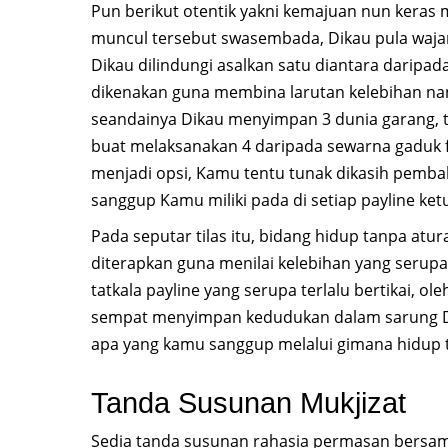
Pun berikut otentik yakni kemajuan nun keras 
muncul tersebut swasembada, Dikau pula waja
Dikau dilindungi asalkan satu diantara daripad
dikenakan guna membina larutan kelebihan na
seandainya Dikau menyimpan 3 dunia garang, ta
buat melaksanakan 4 daripada sewarna gaduk 
menjadi opsi, Kamu tentu tunak dikasih pemba
sanggup Kamu miliki pada di setiap payline ketu
Pada seputar tilas itu, bidang hidup tanpa at
diterapkan guna menilai kelebihan yang serup
tatkala payline yang serupa terlalu bertikai, ol
sempat menyimpan kedudukan dalam sarung Dik
apa yang kamu sanggup melalui gimana hidup t
Tanda Susunan Mukjizat
Sedia tanda susunan rahasia permasan bersa