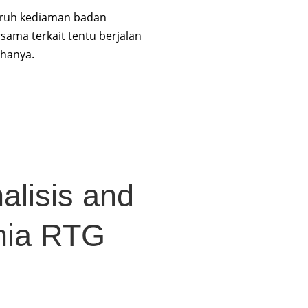
uruh kediaman badan
sama terkait tentu berjalan
 hanya.
alisis and
nia RTG