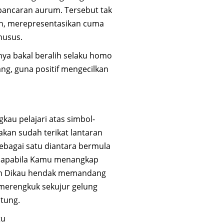
ancaran aurum. Tersebut tak
n, merepresentasikan cuma
khusus.
hnya bakal beralih selaku homo
ng, guna positif mengecilkan
au pelajari atas simbol-
akan sudah terikat lantaran
bagai satu diantara bermula
2, apabila Kamu menangkap
tikan Dikau hendak memandang
erengkuk sekujur gelung
itung.
tu