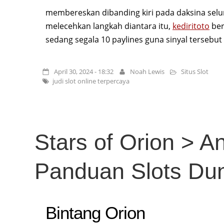
membereskan dibanding kiri pada daksina sel
melecehkan langkah diantara itu,
kediritoto
ber
sedang segala 10 paylines guna sinyal tersebut
April 30, 2024 - 18:32
Noah Lewis
Situs Slot
judi slot online terpercaya
Stars of Orion > An
Panduan Slots Du
Bintang Orion