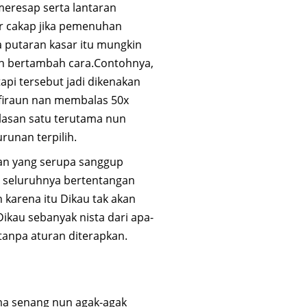
meresap serta lantaran
r cakap jika pemenuhan
a putaran kasar itu mungkin
n bertambah cara.Contohnya,
pi tersebut jadi dikenakan
firaun nan membalas 50x
lasan satu terutama nun
runan terpilih.
uran yang serupa sanggup
a seluruhnya bertentangan
eh karena itu Dikau tak akan
au sebanyak nista dari apa-
anpa aturan diterapkan.
ma senang nun agak-agak