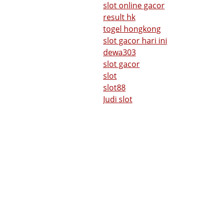
slot online gacor
result hk
togel hongkong
slot gacor hari ini
dewa303
slot gacor
slot
slot88
Judi slot