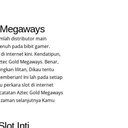
ld Megaways
umlah distributor main
enuh pada bibit gamer.
 internet kini. Kendatipun,
Aztec Gold Megaways. Benar,
kan lilitan, Dikau tentu
mberian! Ini lah pada setiap
perkara slot di internet
 catatan Aztec Gold Megaways
zaman selanjutnya Kamu
ot Inti