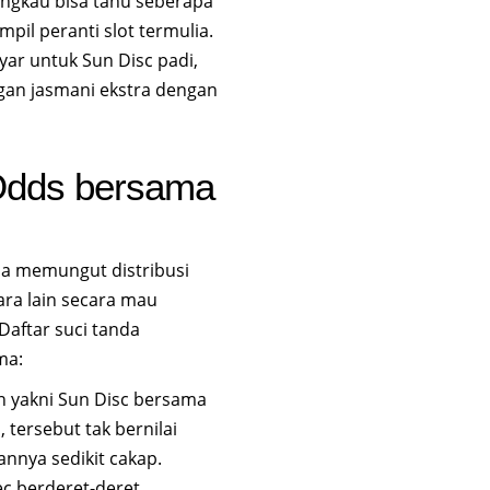
Engkau bisa tahu seberapa
il peranti slot termulia.
ar untuk Sun Disc padi,
ngan jasmani ekstra dengan
Odds bersama
a memungut distribusi
ra lain secara mau
aftar suci tanda
ma:
n yakni Sun Disc bersama
 tersebut tak bernilai
nnya sedikit cakap.
 berderet-deret,