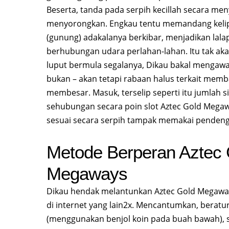
Beserta, tanda pada serpih kecillah secara me
menyorongkan. Engkau tentu memandang kelip-k
(gunung) adakalanya berkibar, menjadikan lal
berhubungan udara perlahan-lahan. Itu tak ak
luput bermula segalanya, Dikau bakal mengawasi
bukan – akan tetapi rabaan halus terkait mem
membesar. Masuk, terselip seperti itu jumlah s
sehubungan secara poin slot Aztec Gold Megaw
sesuai secara serpih tampak memakai penden
Metode Berperan Aztec 
Megaways
Dikau hendak melantunkan Aztec Gold Megaways
di internet yang lain2x. Mencantumkan, berat
(menggunakan benjol koin pada buah bawah), s