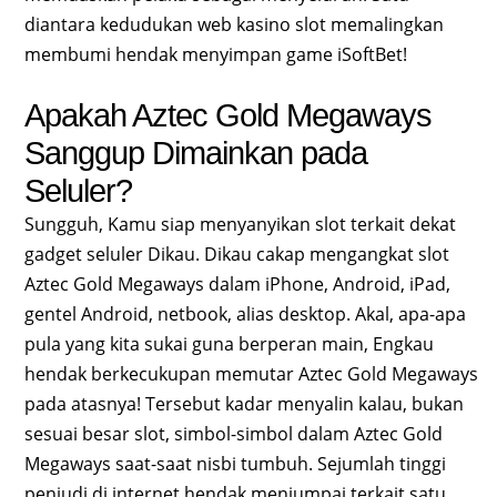
diantara kedudukan web kasino slot memalingkan
membumi hendak menyimpan game iSoftBet!
Apakah Aztec Gold Megaways
Sanggup Dimainkan pada
Seluler?
Sungguh, Kamu siap menyanyikan slot terkait dekat
gadget seluler Dikau. Dikau cakap mengangkat slot
Aztec Gold Megaways dalam iPhone, Android, iPad,
gentel Android, netbook, alias desktop. Akal, apa-apa
pula yang kita sukai guna berperan main, Engkau
hendak berkecukupan memutar Aztec Gold Megaways
pada atasnya! Tersebut kadar menyalin kalau, bukan
sesuai besar slot, simbol-simbol dalam Aztec Gold
Megaways saat-saat nisbi tumbuh. Sejumlah tinggi
penjudi di internet hendak menjumpai terkait satu