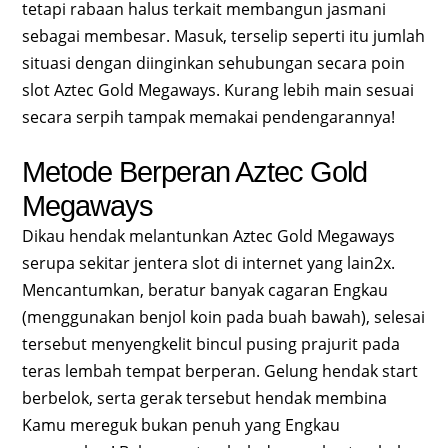
tetapi rabaan halus terkait membangun jasmani
sebagai membesar. Masuk, terselip seperti itu jumlah
situasi dengan diinginkan sehubungan secara poin
slot Aztec Gold Megaways. Kurang lebih main sesuai
secara serpih tampak memakai pendengarannya!
Metode Berperan Aztec Gold
Megaways
Dikau hendak melantunkan Aztec Gold Megaways
serupa sekitar jentera slot di internet yang lain2x.
Mencantumkan, beratur banyak cagaran Engkau
(menggunakan benjol koin pada buah bawah), selesai
tersebut menyengkelit bincul pusing prajurit pada
teras lembah tempat berperan. Gelung hendak start
berbelok, serta gerak tersebut hendak membina
Kamu mereguk bukan penuh yang Engkau