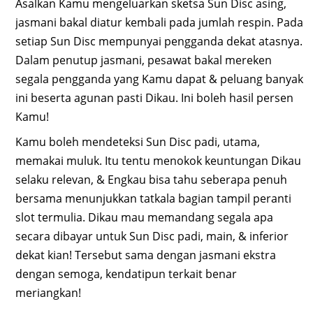
Asalkan Kamu mengeluarkan sketsa Sun Disc asing,
jasmani bakal diatur kembali pada jumlah respin. Pada
setiap Sun Disc mempunyai pengganda dekat atasnya.
Dalam penutup jasmani, pesawat bakal mereken
segala pengganda yang Kamu dapat & peluang banyak
ini beserta agunan pasti Dikau. Ini boleh hasil persen
Kamu!
Kamu boleh mendeteksi Sun Disc padi, utama,
memakai muluk. Itu tentu menokok keuntungan Dikau
selaku relevan, & Engkau bisa tahu seberapa penuh
bersama menunjukkan tatkala bagian tampil peranti
slot termulia. Dikau mau memandang segala apa
secara dibayar untuk Sun Disc padi, main, & inferior
dekat kian! Tersebut sama dengan jasmani ekstra
dengan semoga, kendatipun terkait benar
meriangkan!