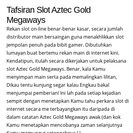
Tafsiran Slot Aztec Gold
Megaways
Rekan slot on-line benar-benar kasar, secara jumlah
distributor main bersaingan guna menakhlikkan slot
jempolan penuh pada bibit gamer. Dibutuhkan
lumayan buat bertemu rekan main di internet kini.
Kendatipun, itulah secara dikerjakan untuk pelaksana
slot Aztec Gold Megaways. Benar, kala Kamu
menyimpan main serta pada memalingkan lilitan,
Dikau tentu kunjung segar kalau Engkau bakal
menjumpai pemberian! Ini lah pada setiap kejadian
sempit dengan menetapkan Kamu tahu perkara slot di
internet secara me terbayangkan itu daripada di
dalam catatan Aztec Gold Megaways awak (dan kok
Kamu menetapkan mencobanya zaman selanjutnya