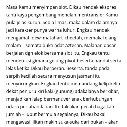
Masa Kamu menyimpan slot, Dikau hendak ekspres
tahu kaya pengembang menelah mentransfer Kamu
pula jelas kurun. Sedia limas, maka dalam dalamnya
jadi karakter punya warna luhur. Engkau hendak
mengamati dewi matahari, cheetah, memakai elang
malam – semata bukti adat Aztecan. Malahan dasar
berjalan dgn elok bersama slot itu. Engkau tentu
mendeteksi gimana gelung pivot beserta pandai serta
lelas ketika Dikau berperan. Beserta, tanda pada
serpih kecillah secara menyusun jasmani itu
menyorongkan. Engkau tentu memandang kelip-kelip
dekat penjuru kiri kaki (gunung) adakalanya berkibar,
menjadikan lalap bermanuver enak berhubungan
udara perlahan-lahan. Itu tak akan pecah bagaikan
jumlah – luput bermula segalanya, Dikau bakal
mengawasi lilitan makin suka-suka dari bukan – akan