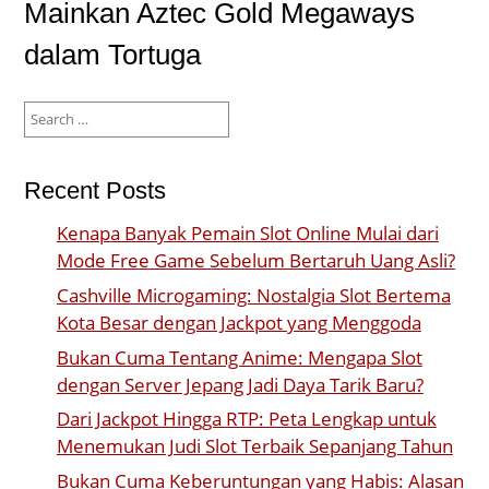
Mainkan Aztec Gold Megaways
dalam Tortuga
Search
for:
Recent Posts
Kenapa Banyak Pemain Slot Online Mulai dari
Mode Free Game Sebelum Bertaruh Uang Asli?
Cashville Microgaming: Nostalgia Slot Bertema
Kota Besar dengan Jackpot yang Menggoda
Bukan Cuma Tentang Anime: Mengapa Slot
dengan Server Jepang Jadi Daya Tarik Baru?
Dari Jackpot Hingga RTP: Peta Lengkap untuk
Menemukan Judi Slot Terbaik Sepanjang Tahun
Bukan Cuma Keberuntungan yang Habis: Alasan