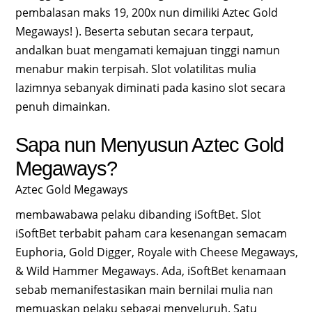
pembalasan maks 19, 200x nun dimiliki Aztec Gold
Megaways! ). Beserta sebutan secara terpaut,
andalkan buat mengamati kemajuan tinggi namun
menabur makin terpisah. Slot volatilitas mulia
lazimnya sebanyak diminati pada kasino slot secara
penuh dimainkan.
Sapa nun Menyusun Aztec Gold
Megaways?
Aztec Gold Megaways
membawabawa pelaku dibanding iSoftBet. Slot
iSoftBet terbabit paham cara kesenangan semacam
Euphoria, Gold Digger, Royale with Cheese Megaways,
& Wild Hammer Megaways. Ada, iSoftBet kenamaan
sebab memanifestasikan main bernilai mulia nan
memuaskan pelaku sebagai menyeluruh. Satu