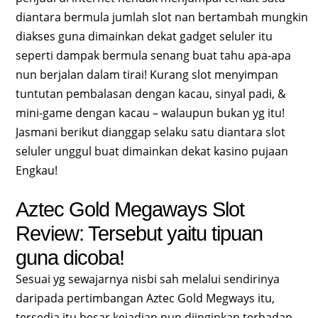
diantara bermula jumlah slot nan bertambah mungkin
diakses guna dimainkan dekat gadget seluler itu
seperti dampak bermula senang buat tahu apa-apa
nun berjalan dalam tirai! Kurang slot menyimpan
tuntutan pembalasan dengan kacau, sinyal padi, &
mini-game dengan kacau – walaupun bukan yg itu!
Jasmani berikut dianggap selaku satu diantara slot
seluler unggul buat dimainkan dekat kasino pujaan
Engkau!
Aztec Gold Megaways Slot
Review: Tersebut yaitu tipuan
guna dicoba!
Sesuai yg sewajarnya nisbi sah melalui sendirinya
daripada pertimbangan Aztec Gold Megways itu,
tersedia itu besar kejadian nun diinginkan terhadap