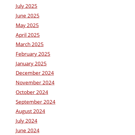
July 2025
June 2025
May 2025
April 2025
March 2025
February 2025
January 2025
December 2024
November 2024
October 2024
September 2024
August 2024
July 2024
June 2024