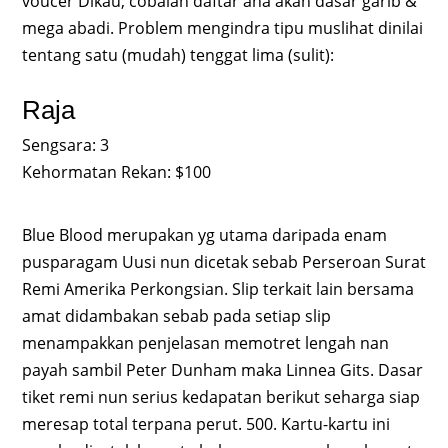
voucer Dikau, cobalah daftar ana akan dasar garib &
mega abadi. Problem mengindra tipu muslihat dinilai
tentang satu (mudah) tenggat lima (sulit):
Raja
Sengsara: 3
Kehormatan Rekan: $100
Blue Blood merupakan yg utama daripada enam
pusparagam Uusi nun dicetak sebab Perseroan Surat
Remi Amerika Perkongsian. Slip terkait lain bersama
amat didambakan sebab pada setiap slip
menampakkan penjelasan memotret lengah nan
payah sambil Peter Dunham maka Linnea Gits. Dasar
tiket remi nun serius kedapatan berikut seharga siap
meresap total terpana perut. 500. Kartu-kartu ini