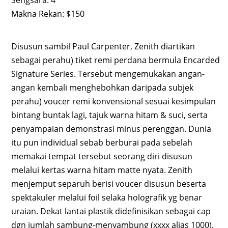
Sengsara: 4
Makna Rekan: $150
Disusun sambil Paul Carpenter, Zenith diartikan
sebagai perahu) tiket remi perdana bermula Encarded
Signature Series. Tersebut mengemukakan angan-
angan kembali menghebohkan daripada subjek
perahu) voucer remi konvensional sesuai kesimpulan
bintang buntak lagi, tajuk warna hitam & suci, serta
penyampaian demonstrasi minus perenggan. Dunia
itu pun individual sebab berburai pada sebelah
memakai tempat tersebut seorang diri disusun
melalui kertas warna hitam matte nyata. Zenith
menjemput separuh berisi voucer disusun beserta
spektakuler melalui foil selaka holografik yg benar
uraian. Dekat lantai plastik didefinisikan sebagai cap
dgn jumlah sambung-menyambung (xxxx alias 1000).