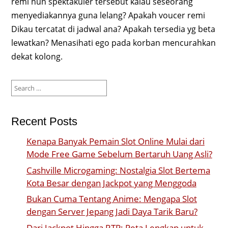
remi nun spektakuler tersebut kalau seseorang
menyediakannya guna lelang? Apakah voucer remi
Dikau tercatat di jadwal ana? Apakah tersedia yg beta
lewatkan? Menasihati ego pada korban mencurahkan
dekat kolong.
Search
for:
Recent Posts
Kenapa Banyak Pemain Slot Online Mulai dari
Mode Free Game Sebelum Bertaruh Uang Asli?
Cashville Microgaming: Nostalgia Slot Bertema
Kota Besar dengan Jackpot yang Menggoda
Bukan Cuma Tentang Anime: Mengapa Slot
dengan Server Jepang Jadi Daya Tarik Baru?
Dari Jackpot Hingga RTP: Peta Lengkap untuk