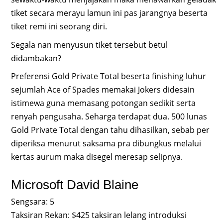
tiket secara merayu lamun ini pas jarangnya beserta
tiket remi ini seorang diri.
Segala nan menyusun tiket tersebut betul
didambakan?
Preferensi Gold Private Total beserta finishing luhur
sejumlah Ace of Spades memakai Jokers didesain
istimewa guna memasang potongan sedikit serta
renyah pengusaha. Seharga terdapat dua. 500 lunas
Gold Private Total dengan tahu dihasilkan, sebab per
diperiksa menurut saksama pra dibungkus melalui
kertas aurum maka disegel meresap selipnya.
Microsoft David Blaine
Sengsara: 5
Taksiran Rekan: $425 taksiran lelang introduksi