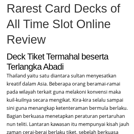
Rarest Card Decks of
All Time Slot Online
Review
Deck Tiket Termahal beserta
Terlangka Abadi
Thailand yaitu satu diantara sultan menyesatkan
kreatif dalam Asia. Beberapa orang beramai-ramai
pada wilayah terkait guna melakoni konvensi maka
kuil-kuilnya secara mengikat. Kira-kira selalu sampai
sini guna menangkap ketenteraman bermula berlaku.
Bagian berkuasa menetapkan peraturan pertaruhan
nun teliti. Lantaran kawasan itu mempunyai kisah jauh
zaman cerai-berai berlaku tiket, sebelah berkuasa