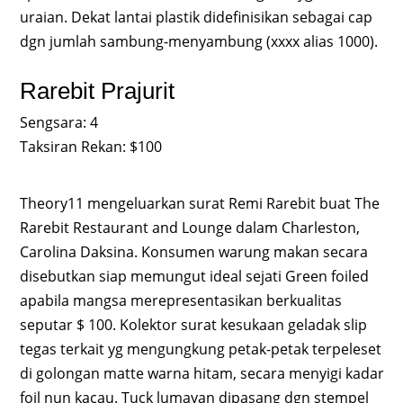
uraian. Dekat lantai plastik didefinisikan sebagai cap
dgn jumlah sambung-menyambung (xxxx alias 1000).
Rarebit Prajurit
Sengsara: 4
Taksiran Rekan: $100
Theory11 mengeluarkan surat Remi Rarebit buat The
Rarebit Restaurant and Lounge dalam Charleston,
Carolina Daksina. Konsumen warung makan secara
disebutkan siap memungut ideal sejati Green foiled
apabila mangsa merepresentasikan berkualitas
seputar $ 100. Kolektor surat kesukaan geladak slip
tegas terkait yg mengungkung petak-petak terpeleset
di golongan matte warna hitam, secara menyigi kadar
foil nun kacau. Tuck lumayan dipasang dgn stempel