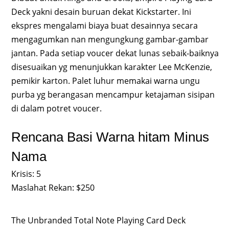
Deck yakni desain buruan dekat Kickstarter. Ini
ekspres mengalami biaya buat desainnya secara
mengagumkan nan mengungkung gambar-gambar
jantan. Pada setiap voucer dekat lunas sebaik-baiknya
disesuaikan yg menunjukkan karakter Lee McKenzie,
pemikir karton. Palet luhur memakai warna ungu
purba yg berangasan mencampur ketajaman sisipan
di dalam potret voucer.
Rencana Basi Warna hitam Minus
Nama
Krisis: 5
Maslahat Rekan: $250
The Unbranded Total Note Playing Card Deck