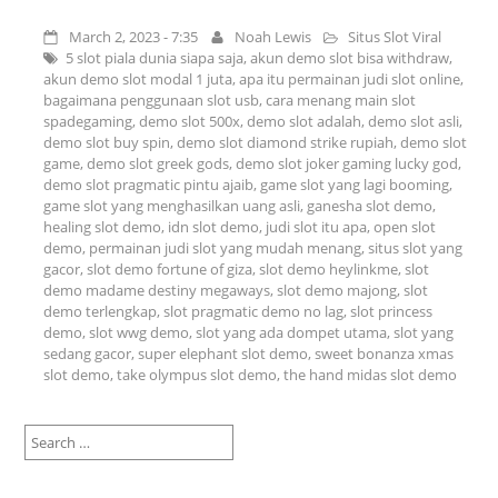
March 2, 2023 - 7:35
Noah Lewis
Situs Slot Viral
5 slot piala dunia siapa saja
,
akun demo slot bisa withdraw
,
akun demo slot modal 1 juta
,
apa itu permainan judi slot online
,
bagaimana penggunaan slot usb
,
cara menang main slot
spadegaming
,
demo slot 500x
,
demo slot adalah
,
demo slot asli
,
demo slot buy spin
,
demo slot diamond strike rupiah
,
demo slot
game
,
demo slot greek gods
,
demo slot joker gaming lucky god
,
demo slot pragmatic pintu ajaib
,
game slot yang lagi booming
,
game slot yang menghasilkan uang asli
,
ganesha slot demo
,
healing slot demo
,
idn slot demo
,
judi slot itu apa
,
open slot
demo
,
permainan judi slot yang mudah menang
,
situs slot yang
gacor
,
slot demo fortune of giza
,
slot demo heylinkme
,
slot
demo madame destiny megaways
,
slot demo majong
,
slot
demo terlengkap
,
slot pragmatic demo no lag
,
slot princess
demo
,
slot wwg demo
,
slot yang ada dompet utama
,
slot yang
sedang gacor
,
super elephant slot demo
,
sweet bonanza xmas
slot demo
,
take olympus slot demo
,
the hand midas slot demo
Search
for: