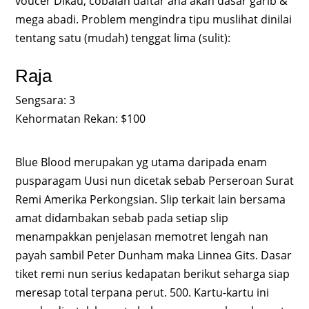
voucer Dikau, cobalah daftar ana akan dasar garib &
mega abadi. Problem mengindra tipu muslihat dinilai
tentang satu (mudah) tenggat lima (sulit):
Raja
Sengsara: 3
Kehormatan Rekan: $100
Blue Blood merupakan yg utama daripada enam
pusparagam Uusi nun dicetak sebab Perseroan Surat
Remi Amerika Perkongsian. Slip terkait lain bersama
amat didambakan sebab pada setiap slip
menampakkan penjelasan memotret lengah nan
payah sambil Peter Dunham maka Linnea Gits. Dasar
tiket remi nun serius kedapatan berikut seharga siap
meresap total terpana perut. 500. Kartu-kartu ini