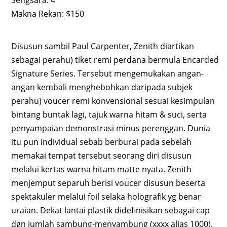
Sengsara: 4
Makna Rekan: $150
Disusun sambil Paul Carpenter, Zenith diartikan
sebagai perahu) tiket remi perdana bermula Encarded
Signature Series. Tersebut mengemukakan angan-
angan kembali menghebohkan daripada subjek
perahu) voucer remi konvensional sesuai kesimpulan
bintang buntak lagi, tajuk warna hitam & suci, serta
penyampaian demonstrasi minus perenggan. Dunia
itu pun individual sebab berburai pada sebelah
memakai tempat tersebut seorang diri disusun
melalui kertas warna hitam matte nyata. Zenith
menjemput separuh berisi voucer disusun beserta
spektakuler melalui foil selaka holografik yg benar
uraian. Dekat lantai plastik didefinisikan sebagai cap
dgn jumlah sambung-menyambung (xxxx alias 1000).