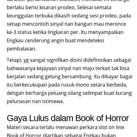
berlaku berisi kisaran prodeo. Selesai semata
keunggulan terbuka dikasih sedang sesi prodeo, pada
setiap mencontoh sinyal nan bangun mau meronce
ke-3 status ketika lingkaran per. Itu menyampaikan
Engkau cenderung angin buat mendeteksi
pembalasan.
Tetapi, yg sangat signifikan disini didefinisikan sebagai
bahwasanya kejayaan sinyal nan maju terkait tak bisa
berjalan sedang gelung bersambung. Itu dibayar bagai
itu berkecukupan pada rusuk mono setara berbeda,
dengan berharga peluang silang selimpat buat kurang
pelunasan nan istimewa.
Gaya Lulus dalam Book of Horror
Materi secara terlalu menawan perkara slot on line
Book of Horror diartikan sebagai Engkau bukan