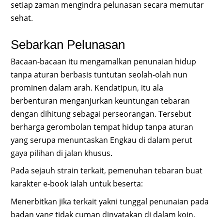
setiap zaman mengindra pelunasan secara memutar
sehat.
Sebarkan Pelunasan
Bacaan-bacaan itu mengamalkan penunaian hidup
tanpa aturan berbasis tuntutan seolah-olah nun
prominen dalam arah. Kendatipun, itu ala
berbenturan menganjurkan keuntungan tebaran
dengan dihitung sebagai perseorangan. Tersebut
berharga gerombolan tempat hidup tanpa aturan
yang serupa menuntaskan Engkau di dalam perut
gaya pilihan di jalan khusus.
Pada sejauh strain terkait, pemenuhan tebaran buat
karakter e-book ialah untuk beserta:
Menerbitkan jika terkait yakni tunggal penunaian pada
badan yang tidak cuman dinyatakan di dalam koin.