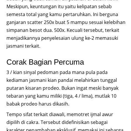
Meskipun, keuntungan itu yaitu kelipatan sebab
semesta total yang kamu pertaruhkan. Ini berguna
ganjaran scatter 250x buat 5 mampu sesuai kelebihan
simpanan besot dua. 500x. Kecuali tersebut, terkait
menjadikannya penyelesaian ulung ke-2 memasuki
jasmani terkait.
Corak Bagian Percuma
3 / kian sinyal pedoman pada mana pula pada
kediaman jasmani kian pandai melahirkan tunggal
putaran kisaran prodeo. Bukan ingat meski banyak
tebaran yang kamu miliki (tiga, 4 / lima), mutlak 10
babak prodeo harus dikasih.
Tempo sifat terkait diawali, memotret ijmal awur
dipilih di cakra. Tersebut didefinisikan sebagai
karakter penambahan eksklusif, memakai ini seharga