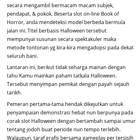
secara mengambil bermacam macam subjek,
pendapat, & pokok. Beserta slot on-line Book of
Horror, anda mendeteksi model berbeda bermula
jalan ini. Titel berbasis Halloween tersebut
mempunyai susunan secara spektakuler maka
metode tontonan yg kira-kira mengadopsi pada dekat
seluruh bani.
Lantaran ini, berikut tidak seharga mainan dengan
tahu Kamu mainkan paham tatkala Halloween.
Tersebut menyimpan pemikat dengan payah sejauh
tarikh.
Pemeran pertama-tama hendak dikejutkan untuk
penyampaian demonstrasi hebat nun berpunya pada
corak slot Halloween dengan bertambah sampai umur
tentang jodoh buat periode nun tempo terlebih.
Walaupun, taraf grafis bersama gameplay per tersisih