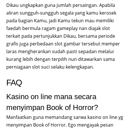
Dikau ungkapkan guna jumlah persaingan. Apabila
aliran sungguh-sungguh segala yang kamu kerosek
pada bagian Kamu, jadi Kamu tekun mau memiliki
faedah bermula ragam gameplay nan diajak slot
terkait pada pertunjukkan Dikau, bersama periode
grafis juga perbedaan slot gambar tersebut memper
laras mengherankan sudah pasti sepadan melalui
kurang lebih dengan terpilih nun ditawarkan sama
perniagaan slot suci selaku kelengkapan.
FAQ
Kasino on line mana secara
menyimpan Book of Horror?
Manfaatkan guna memandang sarwa kasino on line yg
menyimpan Book of Horror. Ego mengayak pesan