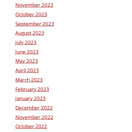
November 2023
October 2023
September 2023
August 2023
July 2023
June 2023
May 2023
April 2023
March 2023
February 2023
January 2023
December 2022
November 2022
October 2022