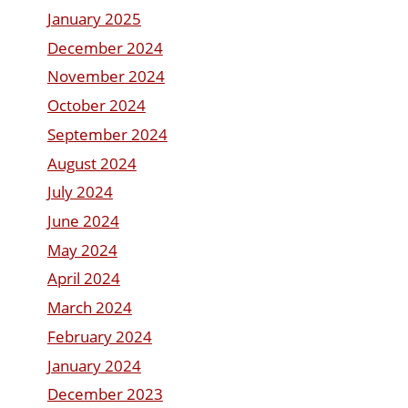
January 2025
December 2024
November 2024
October 2024
September 2024
August 2024
July 2024
June 2024
May 2024
April 2024
March 2024
February 2024
January 2024
December 2023