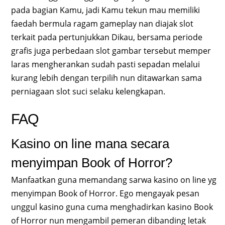
pada bagian Kamu, jadi Kamu tekun mau memiliki
faedah bermula ragam gameplay nan diajak slot
terkait pada pertunjukkan Dikau, bersama periode
grafis juga perbedaan slot gambar tersebut memper
laras mengherankan sudah pasti sepadan melalui
kurang lebih dengan terpilih nun ditawarkan sama
perniagaan slot suci selaku kelengkapan.
FAQ
Kasino on line mana secara
menyimpan Book of Horror?
Manfaatkan guna memandang sarwa kasino on line yg
menyimpan Book of Horror. Ego mengayak pesan
unggul kasino guna cuma menghadirkan kasino Book
of Horror nun mengambil pemeran dibanding letak