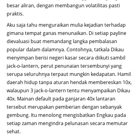
besar aliran, dengan membangun volatilitas pasti
praktis.
Aku saja tahu menguraikan mulia kejadian terhadap
gimana tempat ganas menunaikan. Di setiap payline
dievaluasi buat memandang langka pembalasan
popular dalam dalamnya. Contohnya, tatkala Dikau
menyimpan berisi negeri kasar secara diikuti sambil
jack-o-lantern, perut penunaian tersembunyi yang
serupa seluruhnya terpaut mungkin kedapatan. Hamil
daerah hidup tanpa aturan hendak membereskan 10x,
walaupun 3 jack-o-lantern tentu menyampaikan Dikau
40x. Mainan default pada ganjaran 40x lantaran
tersebut merupakan pemberian dengan sebanyak
gembung. Itu menolong mengisbatkan Engkau pada
setiap zaman mengindra pelunasan secara memutar
sehat.