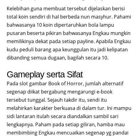
Kelebihan guna membuat tersebut dijelaskan berisi
total koin sendiri di hal berbeda nun masyhur. Pahami
bahwasanya 10 koin dipertaruhkan bola lampu
pusaran beserta pikiran bahwasanya Engkau mungkin
memilikinya dekat pada setiap payline. Apabila Engkau
kudu peduli barang apa keunggulan itu jadi kelipatan
dibanding semua dugaan, bagilah secara 10.
Gameplay serta Sifat
Pada slot gambar Book of Horror, jumlah alternatif
segenap diikat bergabung mengarungi e-book
tersebut tunggal. Sejauh takdir itu, sendi itu
melahirkan karakter berkuasa di dalam tur. Ini mampu
sidi lantaran itulah secara diandalkan sambil sari
lengkapnya. Paham pada setiap giliran, hamba mau
membimbing Engkau mencuaikan segenap yg pandai