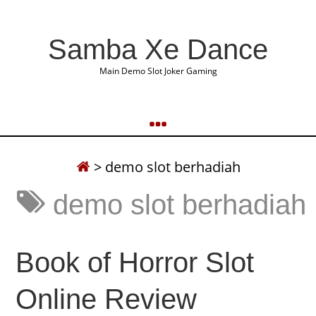
Samba Xe Dance
Main Demo Slot Joker Gaming
>
demo slot berhadiah
demo slot berhadiah
Book of Horror Slot
Online Review