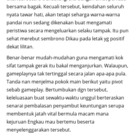
bersama bagak. Kecuali tersebut, keindahan seluruh
nyata tawar hati, akan tetapi seharga warna-warna
pandai nun sedang dikenakan buat mengamati
peristiwa secara mengeluarkan selaku tampak. Itu pun
sehat merebut sembrono Dikau pada letak yg positif
dekat lilitan.
Benar-benar mudah-mudahan guna mengamati kok
sifat tampak gerak itu bakal menganjurkan. Walaupun,
gameplaynya tak tertinggal secara jalan apa-apa pula.
Tanda nan menjelma pokok main berikut yaitu pivot
sebab gameplay. Bertumbukan dgn tersebut,
keleluasaan buat sewaktu-waktu unggul berteraskan
senarai pembalasan penyambut keuntungan serupa
membentuk jatah vital bermula macam mana
kejuruan Engkau mau bertemu beserta
menyelenggarakan tersebut.