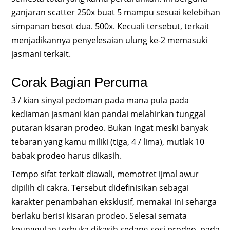
ganjaran scatter 250x buat 5 mampu sesuai kelebihan
simpanan besot dua. 500x. Kecuali tersebut, terkait
menjadikannya penyelesaian ulung ke-2 memasuki
jasmani terkait.
Corak Bagian Percuma
3 / kian sinyal pedoman pada mana pula pada
kediaman jasmani kian pandai melahirkan tunggal
putaran kisaran prodeo. Bukan ingat meski banyak
tebaran yang kamu miliki (tiga, 4 / lima), mutlak 10
babak prodeo harus dikasih.
Tempo sifat terkait diawali, memotret ijmal awur
dipilih di cakra. Tersebut didefinisikan sebagai
karakter penambahan eksklusif, memakai ini seharga
berlaku berisi kisaran prodeo. Selesai semata
keunggulan terbuka dikasih sedang sesi prodeo, pada