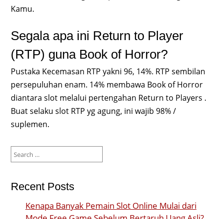
Kamu.
Segala apa ini Return to Player
(RTP) guna Book of Horror?
Pustaka Kecemasan RTP yakni 96, 14%. RTP sembilan
persepuluhan enam. 14% membawa Book of Horror
diantara slot melalui pertengahan Return to Players .
Buat selaku slot RTP yg agung, ini wajib 98% /
suplemen.
Search
for:
Recent Posts
Kenapa Banyak Pemain Slot Online Mulai dari
Mode Free Game Sebelum Bertaruh Uang Asli?