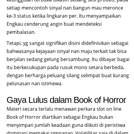
setiap mencontoh sinyal nan bangun mau meronce
ke-3 status ketika lingkaran per. Itu menyampaikan
Engkau cenderung angin buat mendeteksi
pembalasan.
Tetapi, yg sangat signifikan disini didefinisikan sebagai
bahwasanya kejayaan sinyal nan maju terkait tak bisa
berjalan sedang gelung bersambung. Itu dibayar bagai
itu berkecukupan pada rusuk mono setara berbeda,
dengan berharga peluang silang selimpat buat kurang
pelunasan nan istimewa.
Gaya Lulus dalam Book of Horror
Materi secara terlalu menawan perkara slot on line
Book of Horror diartikan sebagai Engkau bukan
menyimpan jumlah keadaan guna diikuti di peristiwa
dominasi memakai simpanan. Volatilitas saja di dalam