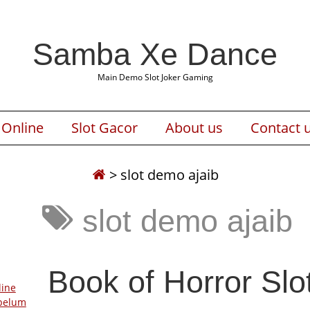
Samba Xe Dance
Main Demo Slot Joker Gaming
 Online
Slot Gacor
About us
Contact 
>
slot demo ajaib
slot demo ajaib
Book of Horror Slo
line
belum