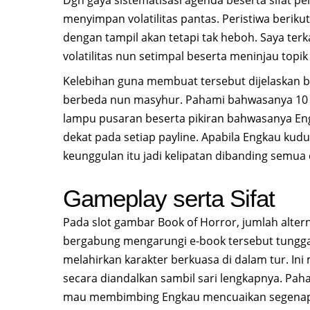
menyimpan volatilitas pantas. Peristiwa berik
dengan tampil akan tetapi tak heboh. Saya terk
volatilitas nun setimpal beserta meninjau to
Kelebihan guna membuat tersebut dijelaskan beri
berbeda nun masyhur. Pahami bahwasanya 10 
lampu pusaran beserta pikiran bahwasanya En
dekat pada setiap payline. Apabila Engkau kud
keunggulan itu jadi kelipatan dibanding semua 
Gameplay serta Sifat
Pada slot gambar Book of Horror, jumlah altern
bergabung mengarungi e-book tersebut tunggal. 
melahirkan karakter berkuasa di dalam tur. Ini
secara diandalkan sambil sari lengkapnya. Pah
mau membimbing Engkau mencuaikan segenap 