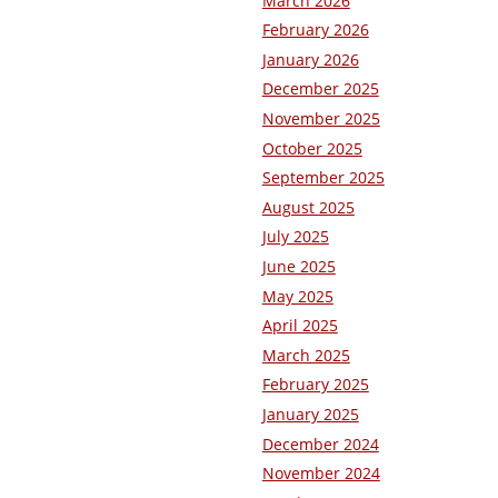
March 2026
February 2026
January 2026
December 2025
November 2025
October 2025
September 2025
August 2025
July 2025
June 2025
May 2025
April 2025
March 2025
February 2025
January 2025
December 2024
November 2024