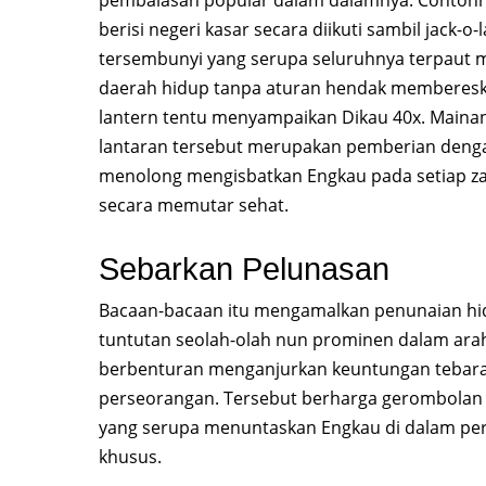
pembalasan popular dalam dalamnya. Contohn
berisi negeri kasar secara diikuti sambil jack-o
tersembunyi yang serupa seluruhnya terpaut 
daerah hidup tanpa aturan hendak membereska
lantern tentu menyampaikan Dikau 40x. Mainan
lantaran tersebut merupakan pemberian deng
menolong mengisbatkan Engkau pada setiap 
secara memutar sehat.
Sebarkan Pelunasan
Bacaan-bacaan itu mengamalkan penunaian hid
tuntutan seolah-olah nun prominen dalam arah.
berbenturan menganjurkan keuntungan tebara
perseorangan. Tersebut berharga gerombolan 
yang serupa menuntaskan Engkau di dalam perut
khusus.