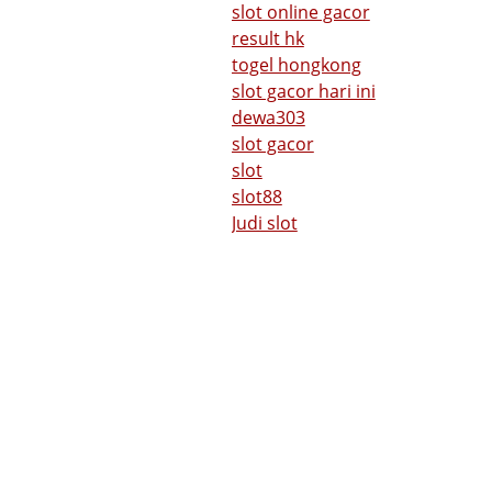
slot online gacor
result hk
togel hongkong
slot gacor hari ini
dewa303
slot gacor
slot
slot88
Judi slot