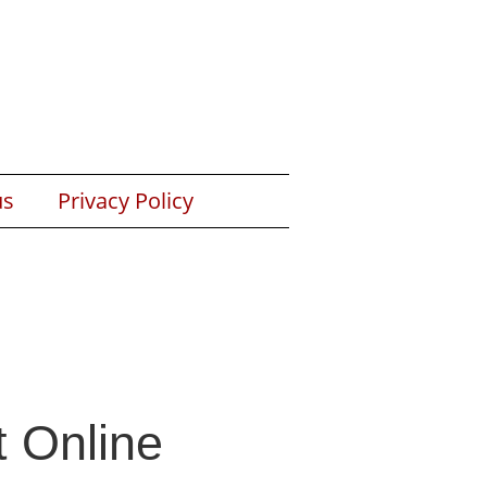
us
Privacy Policy
t Online