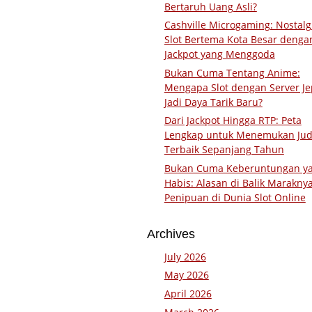
Bertaruh Uang Asli?
Cashville Microgaming: Nostalg
Slot Bertema Kota Besar denga
Jackpot yang Menggoda
Bukan Cuma Tentang Anime:
Mengapa Slot dengan Server J
Jadi Daya Tarik Baru?
Dari Jackpot Hingga RTP: Peta
Lengkap untuk Menemukan Judi
Terbaik Sepanjang Tahun
Bukan Cuma Keberuntungan y
Habis: Alasan di Balik Marakny
Penipuan di Dunia Slot Online
Archives
July 2026
May 2026
April 2026