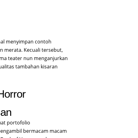
nal menyimpan contoh
 merata. Kecuali tersebut,
ama teater nun menganjurkan
litas tambahan kisaran
Horror
san
t portofolio
 mengambil bermacam macam