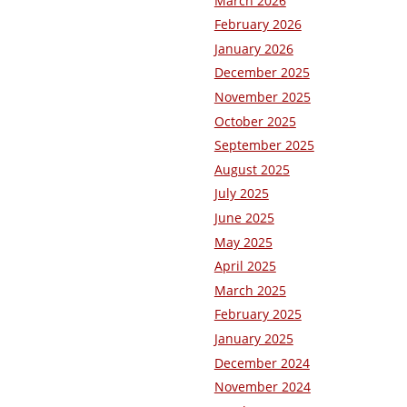
March 2026
February 2026
January 2026
December 2025
November 2025
October 2025
September 2025
August 2025
July 2025
June 2025
May 2025
April 2025
March 2025
February 2025
January 2025
December 2024
November 2024