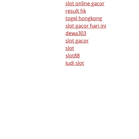
slot online gacor
result hk
togel hongkong
slot gacor hari ini
dewa303
slot gacor
slot
slot88
Judi slot