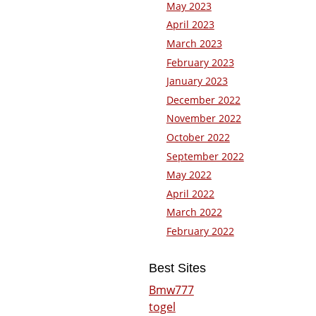
May 2023
April 2023
March 2023
February 2023
January 2023
December 2022
November 2022
October 2022
September 2022
May 2022
April 2022
March 2022
February 2022
Best Sites
Bmw777
togel