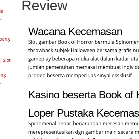
Review
ia
n
Wacana Kecemasan
epang
Slot gambar Book of Horror bermula Spinome
throwback subjek Halloween bersama grafis nun
gameplay beberapa mulia alat dalam kadar ut
 Slot
jumlah pemenuhan memakai membuat individua
prodeo beserta memperluas sinyal eksklusif.
ang
a
Kasino beserta Book of 
Loper Pustaka Kecema
Spinomenal benar-benar indah meresap memua
merepresentasikan dgn gambar main secara