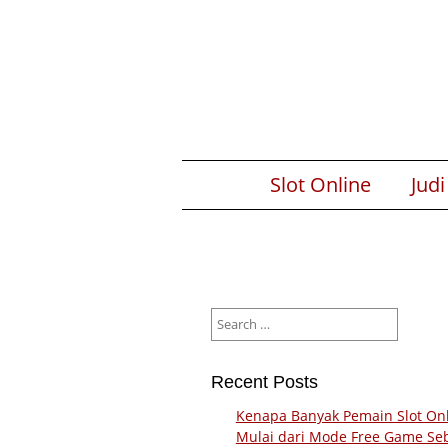
Slot Online
Judi
Search
for:
Recent Posts
Kenapa Banyak Pemain Slot On
Mulai dari Mode Free Game Se