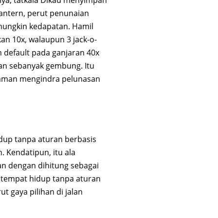
ya, tatkala Dikau menyimpan
-lantern, perut penunaian
mungkin kedapatan. Hamil
n 10x, walaupun 3 jack-o-
 default pada ganjaran 40x
an sebanyak gembung. Itu
zaman mengindra pelunasan
up tanpa aturan berbasis
 Kendatipun, itu ala
n dengan dihitung sebagai
tempat hidup tanpa aturan
 gaya pilihan di jalan