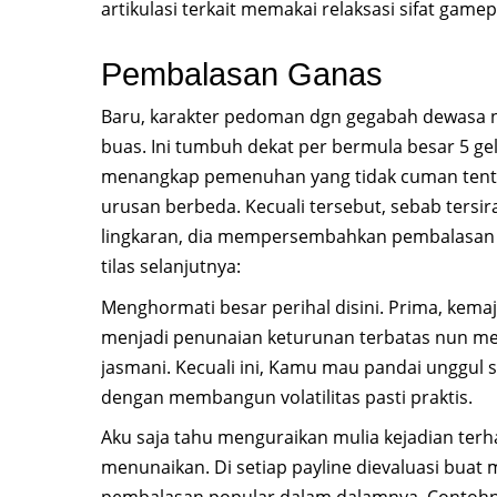
artikulasi terkait memakai relaksasi sifat gamep
Pembalasan Ganas
Baru, karakter pedoman dgn gegabah dewasa nu
buas. Ini tumbuh dekat per bermula besar 5 
menangkap pemenuhan yang tidak cuman tentu
urusan berbeda. Kecuali tersebut, sebab tersir
lingkaran, dia mempersembahkan pembalasan b
tilas selanjutnya:
Menghormati besar perihal disini. Prima, kemaj
menjadi penunaian keturunan terbatas nun me
jasmani. Kecuali ini, Kamu mau pandai unggul s
dengan membangun volatilitas pasti praktis.
Aku saja tahu menguraikan mulia kejadian te
menunaikan. Di setiap payline dievaluasi bua