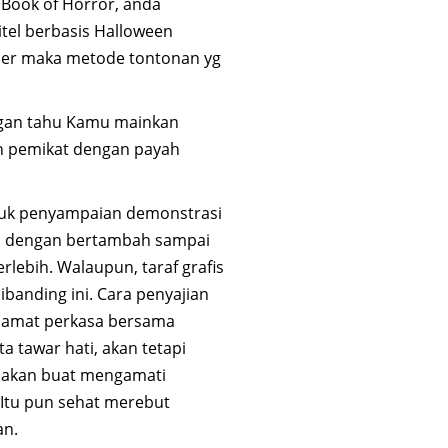
e Book of Horror, anda
itel berbasis Halloween
ler maka metode tontonan yg
engan tahu Kamu mainkan
n pemikat dengan payah
tuk penyampaian demonstrasi
en dengan bertambah sampai
lebih. Walaupun, taraf grafis
banding ini. Cara penyajian
an amat perkasa bersama
a tawar hati, akan tetapi
nakan buat mengamati
 Itu pun sehat merebut
an.