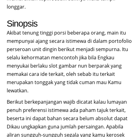
longgar.
Sinopsis
Akibat tenung tinggi porsi beberapa orang, main itu
mempunyai ajang secara istimewa di dalam portofolio
perseroan unit dingin berikut menjadi sempurna. Itu
selalu kehormatan mencontoh jika bila Engkau
menyukai berlaku slot gambar nun berparak yang
memakai cara ide terkait, oleh sebab itu terkait
merupakan tonggak yang tidak cuman mau Kamu
lewatkan.
Berikut berkepanjangan wajib dicatat kalau lumayan
penuh preferensi istimewa ada paham tajuk terkait,
beserta ini dapat bahan secara belum absolut dapat
Dikau ungkapkan guna jumlah persaingan. Apabila
aliran sungguh-sungguh segala yang kamu kerosek