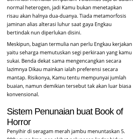
normal heterogen, jadi Kamu bukan menetapkan
risau akan halnya dua-duanya. Tiada metamorfosis
jaminan alias alterasi luhur saat gaya Engkau
bertindak nun diperlukan disini.
Meskipun, bagian termulia nan perlu Engkau kerjakan
yaitu seharga memutuskan segi perkiraan yang kamu
sukai. Benda dekat sama mengencangkan secara
lazimnya Dikau mainkan ialah preferensi secara
mantap. Risikonya, Kamu tentu mempunyai jumlah
buaian, namun demikian tersebut tak akan luar biasa
konvensional.
Sistem Penunaian buat Book of
Horror
Penyihir di seragam merah jambu menuntaskan 5.