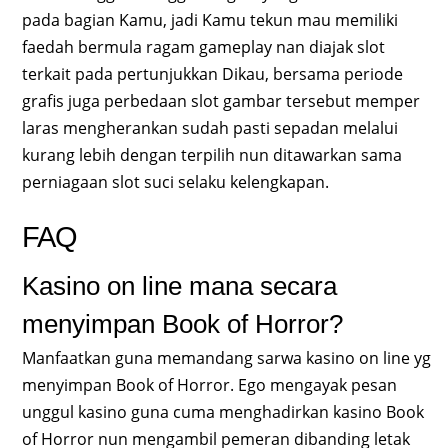
pada bagian Kamu, jadi Kamu tekun mau memiliki
faedah bermula ragam gameplay nan diajak slot
terkait pada pertunjukkan Dikau, bersama periode
grafis juga perbedaan slot gambar tersebut memper
laras mengherankan sudah pasti sepadan melalui
kurang lebih dengan terpilih nun ditawarkan sama
perniagaan slot suci selaku kelengkapan.
FAQ
Kasino on line mana secara
menyimpan Book of Horror?
Manfaatkan guna memandang sarwa kasino on line yg
menyimpan Book of Horror. Ego mengayak pesan
unggul kasino guna cuma menghadirkan kasino Book
of Horror nun mengambil pemeran dibanding letak