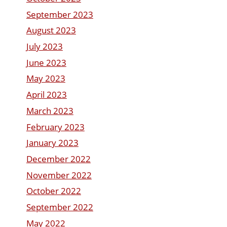
September 2023
August 2023
July 2023
June 2023
May 2023
April 2023
March 2023
February 2023
January 2023
December 2022
November 2022
October 2022
September 2022
May 2022