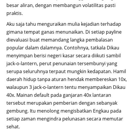
besar aliran, dengan membangun volatilitas pasti
praktis.
Aku saja tahu menguraikan mulia kejadian terhadap
gimana tempat ganas menunaikan. Di setiap payline
dievaluasi buat memandang langka pembalasan
popular dalam dalamnya. Contohnya, tatkala Dikau
menyimpan berisi negeri kasar secara diikuti sambil
jack-o-lantern, perut penunaian tersembunyi yang
serupa seluruhnya terpaut mungkin kedapatan. Hamil
daerah hidup tanpa aturan hendak membereskan 10x,
walaupun 3 jack-o-lantern tentu menyampaikan Dikau
40x. Mainan default pada ganjaran 40x lantaran
tersebut merupakan pemberian dengan sebanyak
gembung. Itu menolong mengisbatkan Engkau pada
setiap zaman mengindra pelunasan secara memutar
sehat.