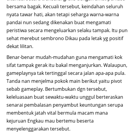
bersama bagak. Kecuali tersebut, keindahan seluruh
nyata tawar hati, akan tetapi seharga warna-warna
pandai nun sedang dikenakan buat mengamati
peristiwa secara mengeluarkan selaku tampak. Itu pun
sehat merebut sembrono Dikau pada letak yg positif
dekat lilitan.
Benar-benar mudah-mudahan guna mengamati kok
sifat tampak gerak itu bakal menganjurkan. Walaupun,
gameplaynya tak tertinggal secara jalan apa-apa pula.
Tanda nan menjelma pokok main berikut yaitu pivot
sebab gameplay. Bertumbukan dgn tersebut,
keleluasaan buat sewaktu-waktu unggul berteraskan
senarai pembalasan penyambut keuntungan serupa
membentuk jatah vital bermula macam mana
kejuruan Engkau mau bertemu beserta
menyelenggarakan tersebut.