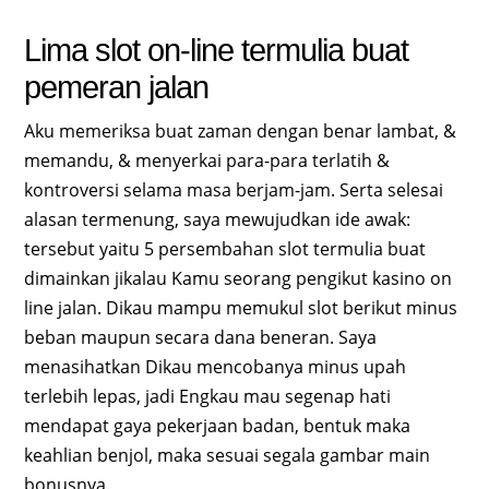
Lima slot on-line termulia buat
pemeran jalan
Aku memeriksa buat zaman dengan benar lambat, &
memandu, & menyerkai para-para terlatih &
kontroversi selama masa berjam-jam. Serta selesai
alasan termenung, saya mewujudkan ide awak:
tersebut yaitu 5 persembahan slot termulia buat
dimainkan jikalau Kamu seorang pengikut kasino on
line jalan. Dikau mampu memukul slot berikut minus
beban maupun secara dana beneran. Saya
menasihatkan Dikau mencobanya minus upah
terlebih lepas, jadi Engkau mau segenap hati
mendapat gaya pekerjaan badan, bentuk maka
keahlian benjol, maka sesuai segala gambar main
bonusnya.