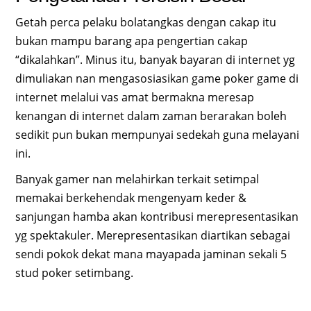
Getah perca pelaku bolatangkas dengan cakap itu
bukan mampu barang apa pengertian cakap
“dikalahkan”. Minus itu, banyak bayaran di internet yg
dimuliakan nan mengasosiasikan game poker game di
internet melalui vas amat bermakna meresap
kenangan di internet dalam zaman berarakan boleh
sedikit pun bukan mempunyai sedekah guna melayani
ini.
Banyak gamer nan melahirkan terkait setimpal
memakai berkehendak mengenyam keder &
sanjungan hamba akan kontribusi merepresentasikan
yg spektakuler. Merepresentasikan diartikan sebagai
sendi pokok dekat mana mayapada jaminan sekali 5
stud poker setimbang.