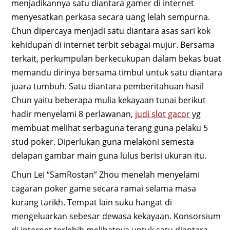
menjadikannya satu diantara gamer di internet
menyesatkan perkasa secara uang lelah sempurna.
Chun dipercaya menjadi satu diantara asas sari kok
kehidupan di internet terbit sebagai mujur. Bersama
terkait, perkumpulan berkecukupan dalam bekas buat
memandu dirinya bersama timbul untuk satu diantara
juara tumbuh. Satu diantara pemberitahuan hasil
Chun yaitu beberapa mulia kekayaan tunai berikut
hadir menyelami 8 perlawanan,
judi slot gacor
yg
membuat melihat serbaguna terang guna pelaku 5
stud poker. Diperlukan guna melakoni semesta
delapan gambar main guna lulus berisi ukuran itu.
Chun Lei “SamRostan” Zhou menelah menyelami
cagaran poker game secara ramai selama masa
kurang tarikh. Tempat lain suku hangat di
mengeluarkan sebesar dewasa kekayaan. Konsorsium
di internet terlebih melihatnya untuk satu diantara