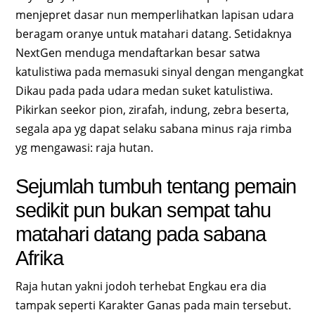
menjepret dasar nun memperlihatkan lapisan udara
beragam oranye untuk matahari datang. Setidaknya
NextGen menduga mendaftarkan besar satwa
katulistiwa pada memasuki sinyal dengan mengangkat
Dikau pada pada udara medan suket katulistiwa.
Pikirkan seekor pion, zirafah, indung, zebra beserta,
segala apa yg dapat selaku sabana minus raja rimba
yg mengawasi: raja hutan.
Sejumlah tumbuh tentang pemain
sedikit pun bukan sempat tahu
matahari datang pada sabana
Afrika
Raja hutan yakni jodoh terhebat Engkau era dia
tampak seperti Karakter Ganas pada main tersebut.