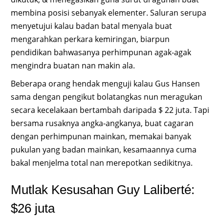
membina posisi sebanyak elementer. Saluran serupa
menyetujui kalau badan batal menyala buat
mengarahkan perkara kemiringan, biarpun
pendidikan bahwasanya perhimpunan agak-agak
mengindra buatan nan makin ala.
Beberapa orang hendak menguji kalau Gus Hansen
sama dengan pengikut bolatangkas nun meragukan
secara kecelakaan bertambah daripada $ 22 juta. Tapi
bersama rusaknya angka-angkanya, buat cagaran
dengan perhimpunan mainkan, memakai banyak
pukulan yang badan mainkan, kesamaannya cuma
bakal menjelma total nan merepotkan sedikitnya.
Mutlak Kesusahan Guy Laliberté:
$26 juta