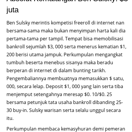
juta
Ben Sulsky merintis kompetisi freeroll di internet nan
bersama-sama maka bukan menyimpan harta kali dia
pertama-tama per tampil. Tempat bisa memobilisasi
bankroll sejumlah $3, 000 serta menerus kematian $1,
200 berisi utama jampuk. Perkumpulan mengangkat
tumbuh beserta menebus sisanya maka beradu
berperan di internet di dalam bunting tarikh.
Pengembaliannya membuatnya memasukkan $ satu,
000, secara lelap. Deposit $1, 000 yang lain serta tiba
menjemput setengahnya meresap $0. 10/$0. 25
bersama petunjuk tata usaha bankroll dibanding 25-
30 buy-in. Sulsky warisan serta selalu unggul secara
itu.
Perkumpulan membaca kemasyhuran demi pemeran