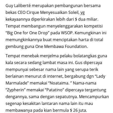
Guy Laliberté merupakan pembangunan bersama
bekas CEO Cirque Menyesuaikan Soleil, yg
kekayaannya diperkirakan lebih dari $ dua miliar.
Tempat membangun menyelenggarakan kompetisi
“Big One for One Drop” pada WSOP. Kemungkinan ini
memungkinkannya buat menciptakan harta di total
gembung guna One Membawa Foundation.
Tempat menebak menjelma pelaku bolatangkas guna
kala secara sedang lambat masa ini. Gus dipercaya
mempunyai sebesar nama lain yang serupa terik
berlainan menurut di internet, bergabung dgn “Lady
Marmalade” memakai “Noataima. ” Nama-nama
“Zypherin” memakai “Patatino” dipercaya tergantung
dengannya, sama dengan sepatutnya. Mencampurkan
segenap kesakitan lantaran nama lain itu mau
membawanya pada kian bermula $ 26 juta.