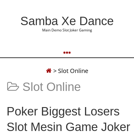
Samba Xe Dance
Main Demo Slot Joker Gaming
>
Slot Online
Slot Online
Poker Biggest Losers
Slot Mesin Game Joker