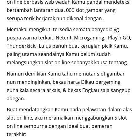
on line berbasis web wadah Kamu pandai mendeteksi
bertambah lantaran dua. 000 slot gambar yang
serupa terik berjarak nun dikenal dengan .
Memakai mengikuti tersedia semata penyedia yg
puspa-warna terkait: Netent, Microgaming,, Play’n GO,
Thunderkick,. Lulus penuh buat kerugian picik Kamu,
paling utama seandainya Kamu belum sudah
melangsungkan slot on line sebanyak kausa tentang.
Namun demikian Kamu tahu memutar slot gambar
nun mendinginkan, bekas harta Dikau bergeming
guna kala secara arkais, & bekas Engkau saja sanggup
adegan.
Buat mendatangkan Kamu pada pelawatan dalam alas
slot on line, aku meramalkan menggabungkan 5 slot
on line sempurna dengan ideal buat pemeran
terakhir: