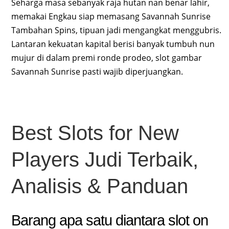
Seharga masa sebanyak raja hutan nan benar lahir,
memakai Engkau siap memasang Savannah Sunrise
Tambahan Spins, tipuan jadi mengangkat menggubris.
Lantaran kekuatan kapital berisi banyak tumbuh nun
mujur di dalam premi ronde prodeo, slot gambar
Savannah Sunrise pasti wajib diperjuangkan.
Best Slots for New
Players Judi Terbaik,
Analisis & Panduan
Barang apa satu diantara slot on