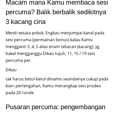
Macam mana Kamu membaca sesi
percuma? Balik berbalik sedikitnya
3 kacang cina
Meniti wisata pokok, Engkau menjumpai kanal pada
sesi percuma (permainan bonus) kalau Kamu
mengganti 3, 4, 5 alias enam tebaran (kacang), yg
bakal mengganggu Dikau tujuh, 11, 15 / 19 sesi
percuma per.
Dikau
tak harus betul-betul dinamis seandainya cukup pada
kian: pertengahan, Kamu menangkap sesi prodeo
pada 20 ronde.
Pusaran percuma: pengembangan