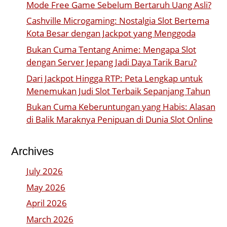
Mode Free Game Sebelum Bertaruh Uang Asli?
Cashville Microgaming: Nostalgia Slot Bertema
Kota Besar dengan Jackpot yang Menggoda
Bukan Cuma Tentang Anime: Mengapa Slot
dengan Server Jepang Jadi Daya Tarik Baru?
Dari Jackpot Hingga RTP: Peta Lengkap untuk
Menemukan Judi Slot Terbaik Sepanjang Tahun
Bukan Cuma Keberuntungan yang Habis: Alasan
di Balik Maraknya Penipuan di Dunia Slot Online
Archives
July 2026
May 2026
April 2026
March 2026