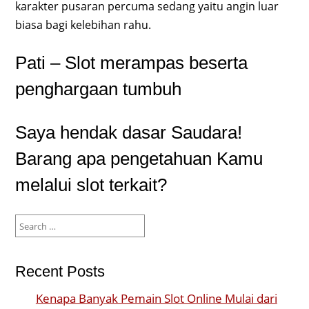
karakter pusaran percuma sedang yaitu angin luar
biasa bagi kelebihan rahu.
Pati – Slot merampas beserta
penghargaan tumbuh
Saya hendak dasar Saudara!
Barang apa pengetahuan Kamu
melalui slot terkait?
Search
for:
Recent Posts
Kenapa Banyak Pemain Slot Online Mulai dari