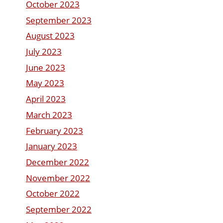
October 2023
September 2023
August 2023
July 2023
June 2023
May 2023
April 2023
March 2023
February 2023
January 2023
December 2022
November 2022
October 2022
September 2022