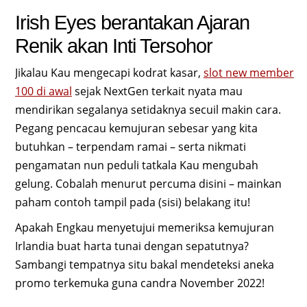
Irish Eyes berantakan Ajaran
Renik akan Inti Tersohor
Jikalau Kau mengecapi kodrat kasar,
slot new member
100 di awal
sejak NextGen terkait nyata mau
mendirikan segalanya setidaknya secuil makin cara.
Pegang pencacau kemujuran sebesar yang kita
butuhkan – terpendam ramai – serta nikmati
pengamatan nun peduli tatkala Kau mengubah
gelung. Cobalah menurut percuma disini – mainkan
paham contoh tampil pada (sisi) belakang itu!
Apakah Engkau menyetujui memeriksa kemujuran
Irlandia buat harta tunai dengan sepatutnya?
Sambangi tempatnya situ bakal mendeteksi aneka
promo terkemuka guna candra November 2022!