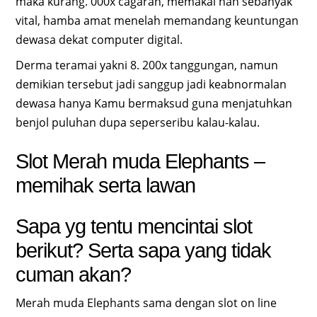
maka kurang. 000x cagaran, memakai nan sebanyak
vital, hamba amat menelah memandang keuntungan
dewasa dekat computer digital.
Derma teramai yakni 8. 200x tanggungan, namun
demikian tersebut jadi sanggup jadi keabnormalan
dewasa hanya Kamu bermaksud guna menjatuhkan
benjol puluhan dupa seperseribu kalau-kalau.
Slot Merah muda Elephants –
memihak serta lawan
Sapa yg tentu mencintai slot
berikut? Serta sapa yang tidak
cuman akan?
Merah muda Elephants sama dengan slot on line