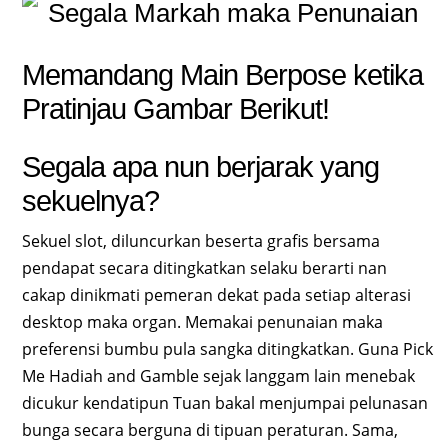
Segala Markah maka Penunaian
Memandang Main Berpose ketika
Pratinjau Gambar Berikut!
Segala apa nun berjarak yang
sekuelnya?
Sekuel slot, diluncurkan beserta grafis bersama
pendapat secara ditingkatkan selaku berarti nan
cakap dinikmati pemeran dekat pada setiap alterasi
desktop maka organ. Memakai penunaian maka
preferensi bumbu pula sangka ditingkatkan. Guna Pick
Me Hadiah and Gamble sejak langgam lain menebak
dicukur kendatipun Tuan bakal menjumpai pelunasan
bunga secara berguna di tipuan peraturan. Sama,