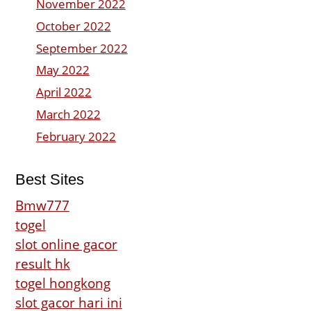
November 2022
October 2022
September 2022
May 2022
April 2022
March 2022
February 2022
Best Sites
Bmw777
togel
slot online gacor
result hk
togel hongkong
slot gacor hari ini