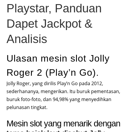
Playstar, Panduan
Dapet Jackpot &
Analisis
Ulasan mesin slot Jolly
Roger 2 (Play’n Go).
Jolly Roger, yang dirilis Play’n Go pada 2012,
sederhananya, mengerikan. Itu buruk pementasan,
buruk foto-foto, dan 94,98% yang menyedihkan
pelunasan tingkat.
Mesin slot yang menarik dengan