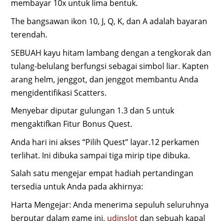
membayar 10x untuk lima bentuk.
The bangsawan ikon 10, J, Q, K, dan A adalah bayaran
terendah.
SEBUAH kayu hitam lambang dengan a tengkorak dan
tulang-belulang berfungsi sebagai simbol liar. Kapten
arang helm, jenggot, dan jenggot membantu Anda
mengidentifikasi Scatters.
Menyebar diputar gulungan 1.3 dan 5 untuk
mengaktifkan Fitur Bonus Quest.
Anda hari ini akses “Pilih Quest” layar.12 perkamen
terlihat. Ini dibuka sampai tiga mirip tipe dibuka.
Salah satu mengejar empat hadiah pertandingan
tersedia untuk Anda pada akhirnya:
Harta Mengejar: Anda menerima sepuluh seluruhnya
berputar dalam game ini,
udinslot
dan sebuah kapal