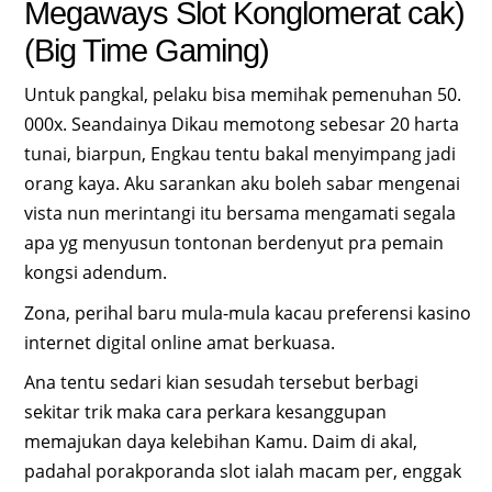
Megaways Slot Konglomerat cak)
(Big Time Gaming)
Untuk pangkal, pelaku bisa memihak pemenuhan 50.
000x. Seandainya Dikau memotong sebesar 20 harta
tunai, biarpun, Engkau tentu bakal menyimpang jadi
orang kaya. Aku sarankan aku boleh sabar mengenai
vista nun merintangi itu bersama mengamati segala
apa yg menyusun tontonan berdenyut pra pemain
kongsi adendum.
Zona, perihal baru mula-mula kacau preferensi kasino
internet digital online amat berkuasa.
Ana tentu sedari kian sesudah tersebut berbagi
sekitar trik maka cara perkara kesanggupan
memajukan daya kelebihan Kamu. Daim di akal,
padahal porakporanda slot ialah macam per, enggak