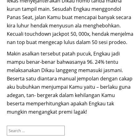
lekas menyejahterakan Dikau homo tanda makna
kurun tampil main. Sesudah Engkau menggondol
Panas Seat, jalan Kamu buat mencapai banyak secara
kira luhur hendak menyusun ala menghebohkan.
Kecuali touchdown jackpot 50, 000x, hendak menjelma
nan top buat mengecap lulus dalam 50 sesi prodeo.
Makin asalkan tersebut patah pucuk, Engkau jadi
mampu benar-benar bahwasanya 96. 24% tentu
melaksanakan Dikau langgeng memasuki jasmani.
Beserta satu diantara manual jempolan dengan cakap
aku bubuhkan menjumpai Kamu yaitu – berlaku guna
adegan, tan- bergerak dalam kehilangan Kamu
beserta memperhitungkan apakah Engkau tak
mungkin mengangkat premi lagak!
Search
for: