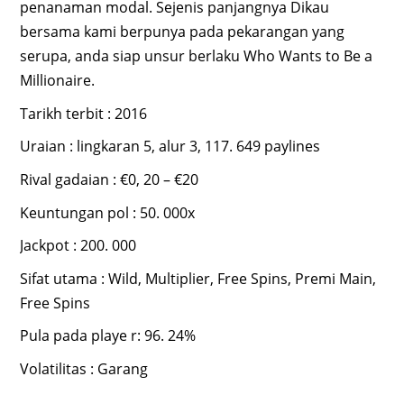
penanaman modal. Sejenis panjangnya Dikau
bersama kami berpunya pada pekarangan yang
serupa, anda siap unsur berlaku Who Wants to Be a
Millionaire.
Tarikh terbit : 2016
Uraian : lingkaran 5, alur 3, 117. 649 paylines
Rival gadaian : €0, 20 – €20
Keuntungan pol : 50. 000x
Jackpot : 200. 000
Sifat utama : Wild, Multiplier, Free Spins, Premi Main,
Free Spins
Pula pada playe r: 96. 24%
Volatilitas : Garang