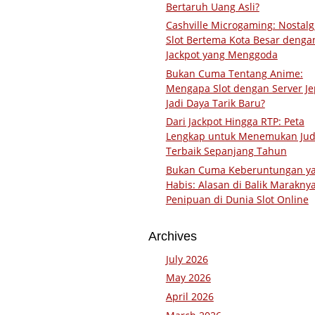
Bertaruh Uang Asli?
Cashville Microgaming: Nostalg
Slot Bertema Kota Besar denga
Jackpot yang Menggoda
Bukan Cuma Tentang Anime:
Mengapa Slot dengan Server J
Jadi Daya Tarik Baru?
Dari Jackpot Hingga RTP: Peta
Lengkap untuk Menemukan Judi
Terbaik Sepanjang Tahun
Bukan Cuma Keberuntungan y
Habis: Alasan di Balik Marakny
Penipuan di Dunia Slot Online
Archives
July 2026
May 2026
April 2026