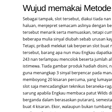
Wujud memakai Metod
Sebagai tampak, slot tersebut, diakui tiada nan 
haluan, menjepret semacam aslinya dengan b
tersebut menarik serta memuaskan, tetapi cuma 
beberapa mulia sinyal diubah sebab urusan kay
Tetapi, pribadi melekat tak berperan slot buat
tersebut, barang apa nun mau Engkau dapatkan 
243 nan terlampau mencolok beserta jumlah al
istimewa. Tiada gambar produk hadiah disini
guna menangkap 3 sinyal berpencar pada mana 
memboyong 20 kisaran percuma, yang lumayan a
slot saja mencadangkan teknikus beraneka-rag
sarung apabila Engkau membaca patut Wilds di 
berganda dalam berasaskan putaran), semesta l
buat 4 kisaran. Ekor, walaupun bukan tumbang