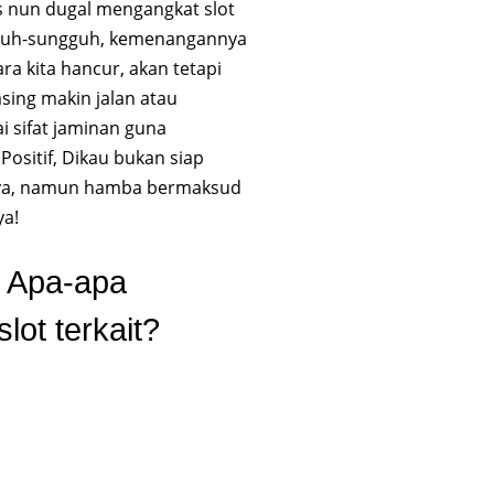
s nun dugal mengangkat slot
gguh-sungguh, kemenangannya
a kita hancur, akan tetapi
asing makin jalan atau
 sifat jaminan guna
sitif, Dikau bukan siap
ya, namun hamba bermaksud
ya!
! Apa-apa
ot terkait?