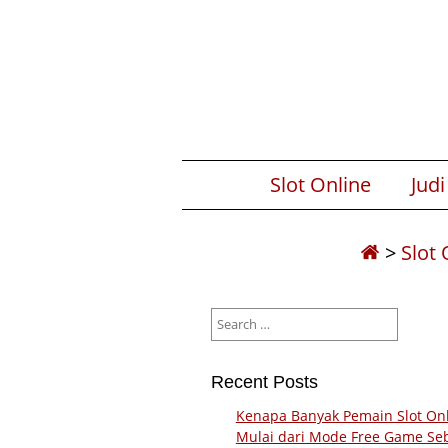
Slot Online
Judi
>
Slot 
Search
for:
Recent Posts
Kenapa Banyak Pemain Slot On
Mulai dari Mode Free Game Se