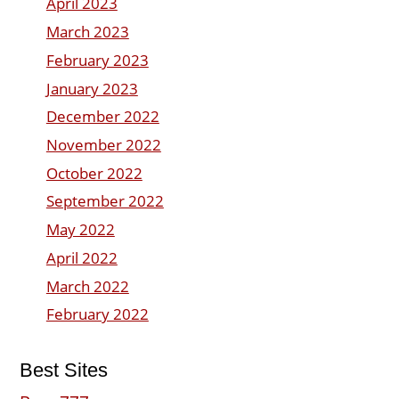
April 2023
March 2023
February 2023
January 2023
December 2022
November 2022
October 2022
September 2022
May 2022
April 2022
March 2022
February 2022
Best Sites