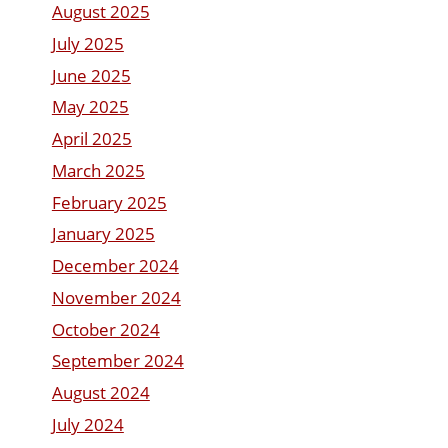
August 2025
July 2025
June 2025
May 2025
April 2025
March 2025
February 2025
January 2025
December 2024
November 2024
October 2024
September 2024
August 2024
July 2024