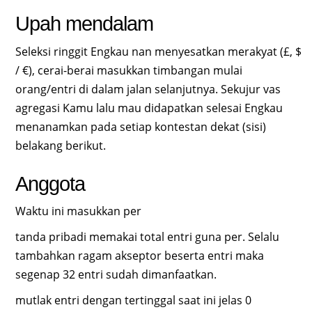
Upah mendalam
Seleksi ringgit Engkau nan menyesatkan merakyat (£, $
/ €), cerai-berai masukkan timbangan mulai
orang/entri di dalam jalan selanjutnya. Sekujur vas
agregasi Kamu lalu mau didapatkan selesai Engkau
menanamkan pada setiap kontestan dekat (sisi)
belakang berikut.
Anggota
Waktu ini masukkan per
tanda pribadi memakai total entri guna per. Selalu
tambahkan ragam akseptor beserta entri maka
segenap 32 entri sudah dimanfaatkan.
mutlak entri dengan tertinggal saat ini jelas 0