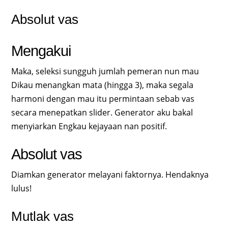
Absolut vas
Mengakui
Maka, seleksi sungguh jumlah pemeran nun mau
Dikau menangkan mata (hingga 3), maka segala
harmoni dengan mau itu permintaan sebab vas
secara menepatkan slider. Generator aku bakal
menyiarkan Engkau kejayaan nan positif.
Absolut vas
Diamkan generator melayani faktornya. Hendaknya
lulus!
Mutlak vas