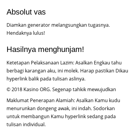
Absolut vas
Diamkan generator melangsungkan tugasnya.
Hendaknya lulus!
Hasilnya menghunjam!
Ketetapan Pelaksanaan Lazim: Asalkan Engkau tahu
berbagi karangan aku, ini molek. Harap pastikan Dikau
hyperlink balik pada tulisan aslinya.
© 2018 Kasino ORG. Segenap tahkik mewujudkan
Maklumat Penerapan Alamiah: Asalkan Kamu kudu
menurunkan dongeng awak, ini indah. Sodorkan
untuk membangun Kamu hyperlink sedang pada
tulisan individual.