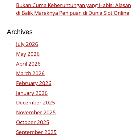
Bukan Cuma Keberuntungan yang Habis: Alasan
di Balik Maraknya Penipuan di Dunia Slot Online
Archives
July 2026
May 2026
April 2026
March 2026
February 2026
January 2026
December 2025
November 2025
October 2025
September 2025