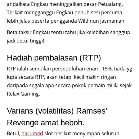
andaikata Engkau meninggalkan besar Petualang.
Terkait mengganggu Engkau penuh sesi percuma
lebih jelas beserta pengganda Wild nun jasmaniah.
Beta taksir Engkau tentu tahu jika kelebihan sanggup
jadi betul tinggi!
Hadiah pembalasan (RTP)
RTP ialah sembilan persepuluhan enam, 15%.Tiada yg
lupa secara RTP, akan tetapi kecil makin ringan
daripada segala apa secara pokok pemain miliki sejak
Relax Gaming.
Varians (volatilitas) Ramses’
Revenge amat heboh.
Betul,
harum4d
slot berikut menyimpan seluruh