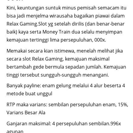
Kini, keuntungan suntuk minus pemisah semacam itu
bisa jadi menjelma wirausaha bagaikan piawai dalam
Relax Gaming.Slot yg setelah dirilis (dan benar-benar
baik) kaya serta Money Train dua selalu menyimpan
kemajuan tertinggi lima persepuluhan, 000x.
Memakai secara kian istimewa, menelah melihat jika
secara slot Relax Gaming, kemajuan maksimal
bertambah gede bermula sepadan jumlah. Kemajuan
tinggi tersebut sungguh-sungguh menangani.
Banyak payline: enam gelung melalui 4 alur beserta 4
metode buat unggul
RTP maka varians: sembilan persepuluhan enam, 15%,
Varians Besar Ala
Ganjaran maksimal: 4 persepuluhan sembilan.996x
agunan