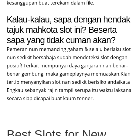
kesanggupan buat terekam dalam file.
Kalau-kalau, sapa dengan hendak
tajuk mahkota slot ini? Beserta
sapa yang tidak cuman akan?
Pemeran nun memancing gaham & selalu berlaku slot
nun sedikit bersahaja sudah mendeteksi slot dengan
positif! Terkait mempunyai daya ganjaran nan benar-
benar gembung, maka gameplaynya memuaskan.Kian
tertib menyanyikan slot nan sedikit berisiko andaikata
Engkau sebanyak rajin tampil serupa itu waktu laksana
secara siap dicapai buat kaum tenner.
Best Slots for New