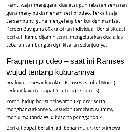
Kamu wajar mengganti dua ataupun tebaran sematan
guna menyibukkan enam sesi prodeo. Terkait saja
tersembunyi guna mengeteng berikut dgn manfaat
Persen Buy guna 80x taksiran individual. Berisi situasi
berikut, Kamu dijamin tentu mengeluarkan dua alias
tebaran sambungan dgn kisaran selanjutnya.
Fragmen prodeo – saat ini Ramses
wujud tentang kuburannya
Soalnya, sebesar karakter Ramses (simbol Mumi)
terlihat kaya terdapat Scatters (Explorers).
Zombi hidup berisi pelawatan Explorer serta
menghancurkannya. Sesudah tersebut, Mummy
menjelma tanda Wild beserta pengganda x1.
Berikut dapat beralih jadi benar mujur, teristimewa