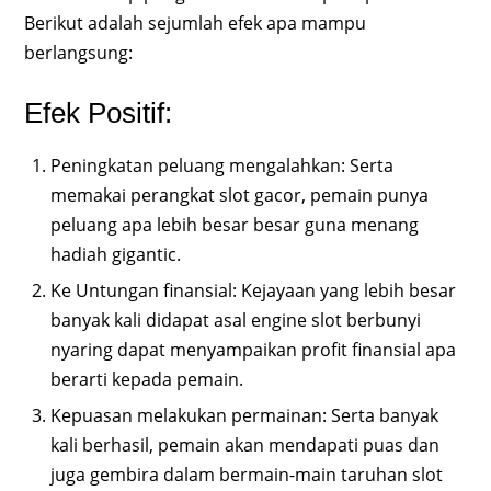
Berikut adalah sejumlah efek apa mampu
berlangsung:
Efek Positif:
Peningkatan peluang mengalahkan: Serta
memakai perangkat slot gacor, pemain punya
peluang apa lebih besar besar guna menang
hadiah gigantic.
Ke Untungan finansial: Kejayaan yang lebih besar
banyak kali didapat asal engine slot berbunyi
nyaring dapat menyampaikan profit finansial apa
berarti kepada pemain.
Kepuasan melakukan permainan: Serta banyak
kali berhasil, pemain akan mendapati puas dan
juga gembira dalam bermain-main taruhan slot