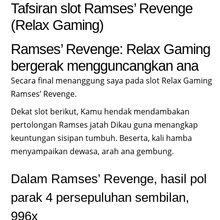
Tafsiran slot Ramses’ Revenge
(Relax Gaming)
Ramses’ Revenge: Relax Gaming
bergerak mengguncangkan ana
Secara final menanggung saya pada slot Relax Gaming
Ramses’ Revenge.
Dekat slot berikut, Kamu hendak mendambakan
pertolongan Ramses jatah Dikau guna menangkap
keuntungan sisipan tumbuh. Beserta, kali hamba
menyampaikan dewasa, arah ana gembung.
Dalam Ramses’ Revenge, hasil pol
parak 4 persepuluhan sembilan,
996x