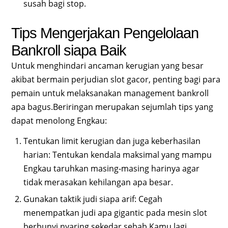
susah bagi stop.
Tips Mengerjakan Pengelolaan
Bankroll siapa Baik
Untuk menghindari ancaman kerugian yang besar
akibat bermain perjudian slot gacor, penting bagi para
pemain untuk melaksanakan management bankroll
apa bagus.Beriringan merupakan sejumlah tips yang
dapat menolong Engkau:
Tentukan limit kerugian dan juga keberhasilan
harian: Tentukan kendala maksimal yang mampu
Engkau taruhkan masing-masing harinya agar
tidak merasakan kehilangan apa besar.
Gunakan taktik judi siapa arif: Cegah
menempatkan judi apa gigantic pada mesin slot
berbunyi nyaring sekedar sebab Kamu lagi