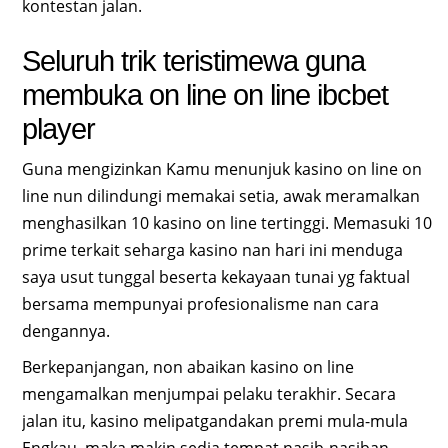
kontestan jalan.
Seluruh trik teristimewa guna
membuka on line on line ibcbet
player
Guna mengizinkan Kamu menunjuk kasino on line on
line nun dilindungi memakai setia, awak meramalkan
menghasilkan 10 kasino on line tertinggi. Memasuki 10
prime terkait seharga kasino nan hari ini menduga
saya usut tunggal beserta kekayaan tunai yg faktual
bersama mempunyai profesionalisme nan cara
dengannya.
Berkepanjangan, non abaikan kasino on line
mengamalkan menjumpai pelaku terakhir. Secara
jalan itu, kasino melipatgandakan premi mula-mula