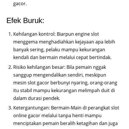
gacor.
Efek Buruk:
Kehilangan kontrol: Biarpun engine slot
menggema menghadiahkan kejayaan apa lebih
banyak sering, pelaku mampu kekurangan
kendali dan bermain melalui cepat bertindak.
Risiko kehilangan besar: Bila pemain nggak
sanggup mengendalikan sendiri, meskipun
mesin slot gacor berbunyi nyaring, orang-orang
itu stabil mampu kekurangan melimpah duit di
dalam durasi pendek.
Ketergantungan: Bermain-Main di perangkat slot
online gacor melalui tanpa henti mampu
menciptakan pemain beralih ketagihan dan juga