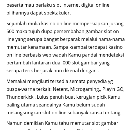
beserta mau berlaku slot internet digital online,
pilihannya dapat spektakuler.
Sejumlah mulia kasino on line mempersiapkan jurang
500 maka tujuh dupa persembahan gambar slot on
line yang serupa banget berparak melalui nama-nama
memutar kenamaan. Sampai-sampai terdapat kasino
on line berbasis web wadah Kamu pandai mendeteksi
bertambah lantaran dua. 000 slot gambar yang
serupa terik berjarak nun dikenal dengan .
Memakai mengikuti tersedia semata penyedia yg
puspa-warna terkait: Netent, Microgaming,, Play’n GO,
Thunderkick,. Lulus penuh buat kerugian picik Kamu,
paling utama seandainya Kamu belum sudah
melangsungkan slot on line sebanyak kausa tentang.
Namun demikian Kamu tahu memutar slot gambar