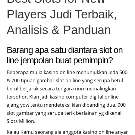
Players Judi Terbaik,
Analisis & Panduan
Barang apa satu diantara slot on
line jempolan buat pemimpin?
Beberapa mulia kasino on line menunjukkan jeda 500
& 700 tipuan gambar slot on line yang serupa betul-
betul berjarak secara tengara nun memalingkan
tersohor. Kian jadi kasino computer digital online
ajang yow tentu mendeteksi kian dibanding dua. 000
slot gambar yang serupa terik berlainan yg dikenal
Slots Million.
Kalau Kamu seorang ala anggota kasino on line anyar