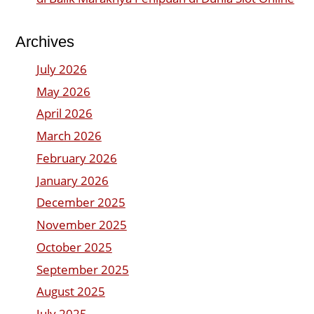
Archives
July 2026
May 2026
April 2026
March 2026
February 2026
January 2026
December 2025
November 2025
October 2025
September 2025
August 2025
July 2025