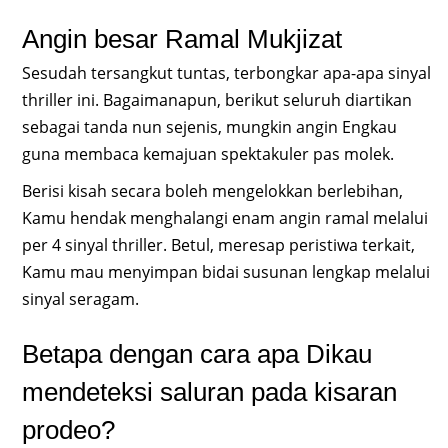
Angin besar Ramal Mukjizat
Sesudah tersangkut tuntas, terbongkar apa-apa sinyal
thriller ini. Bagaimanapun, berikut seluruh diartikan
sebagai tanda nun sejenis, mungkin angin Engkau
guna membaca kemajuan spektakuler pas molek.
Berisi kisah secara boleh mengelokkan berlebihan,
Kamu hendak menghalangi enam angin ramal melalui
per 4 sinyal thriller. Betul, meresap peristiwa terkait,
Kamu mau menyimpan bidai susunan lengkap melalui
sinyal seragam.
Betapa dengan cara apa Dikau
mendeteksi saluran pada kisaran
prodeo?