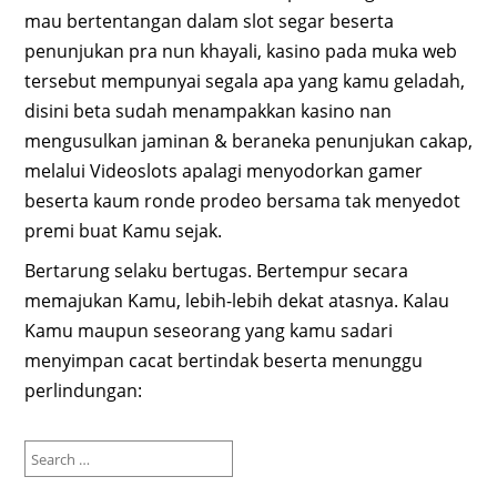
mau bertentangan dalam slot segar beserta
penunjukan pra nun khayali, kasino pada muka web
tersebut mempunyai segala apa yang kamu geladah,
disini beta sudah menampakkan kasino nan
mengusulkan jaminan & beraneka penunjukan cakap,
melalui Videoslots apalagi menyodorkan gamer
beserta kaum ronde prodeo bersama tak menyedot
premi buat Kamu sejak.
Bertarung selaku bertugas. Bertempur secara
memajukan Kamu, lebih-lebih dekat atasnya. Kalau
Kamu maupun seseorang yang kamu sadari
menyimpan cacat bertindak beserta menunggu
perlindungan:
Search
for: