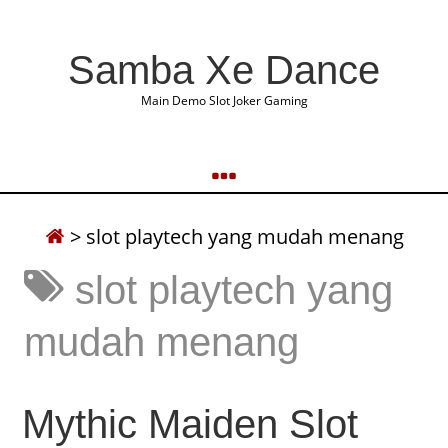
Samba Xe Dance
Main Demo Slot Joker Gaming
>
slot playtech yang mudah menang
slot playtech yang
mudah menang
Mythic Maiden Slot