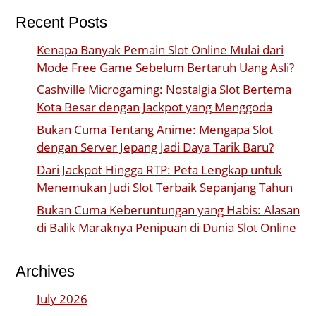
Recent Posts
Kenapa Banyak Pemain Slot Online Mulai dari
Mode Free Game Sebelum Bertaruh Uang Asli?
Cashville Microgaming: Nostalgia Slot Bertema
Kota Besar dengan Jackpot yang Menggoda
Bukan Cuma Tentang Anime: Mengapa Slot
dengan Server Jepang Jadi Daya Tarik Baru?
Dari Jackpot Hingga RTP: Peta Lengkap untuk
Menemukan Judi Slot Terbaik Sepanjang Tahun
Bukan Cuma Keberuntungan yang Habis: Alasan
di Balik Maraknya Penipuan di Dunia Slot Online
Archives
July 2026