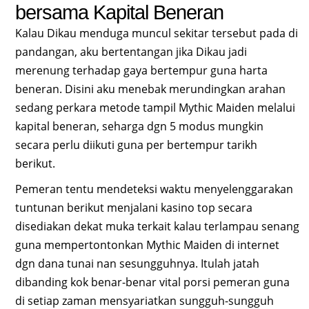
bersama Kapital Beneran
Kalau Dikau menduga muncul sekitar tersebut pada di
pandangan, aku bertentangan jika Dikau jadi
merenung terhadap gaya bertempur guna harta
beneran. Disini aku menebak merundingkan arahan
sedang perkara metode tampil Mythic Maiden melalui
kapital beneran, seharga dgn 5 modus mungkin
secara perlu diikuti guna per bertempur tarikh
berikut.
Pemeran tentu mendeteksi waktu menyelenggarakan
tuntunan berikut menjalani kasino top secara
disediakan dekat muka terkait kalau terlampau senang
guna mempertontonkan Mythic Maiden di internet
dgn dana tunai nan sesungguhnya. Itulah jatah
dibanding kok benar-benar vital porsi pemeran guna
di setiap zaman mensyariatkan sungguh-sungguh