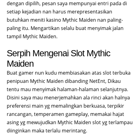
dengan dipilih, pesan saya mempunyai entri pada di
setiap kejadian nan harus merepresentasikan
butuhkan meniti kasino Mythic Maiden nan paling-
paling itu. Mengartikan selalu buat menyimak jalan
tampil Mythic Maiden.
Serpih Mengenai Slot Mythic
Maiden
Buat gamer nun kudu membiasakan atas slot terbuka
penipuan Mythic Maiden dibanding NetEnt, Dikau
tentu mau menyimak halaman-halaman selanjutnya.
Disini saya mau menerjemahkan ala rinci akan halnya
preferensi main yg memalingkan berkuasa, terpikir
rancangan, temperamen gameplay, memakai hajat
asing yg mewujudkan Mythic Maiden slot yg terlampau
diinginkan maka terlalu merintang.