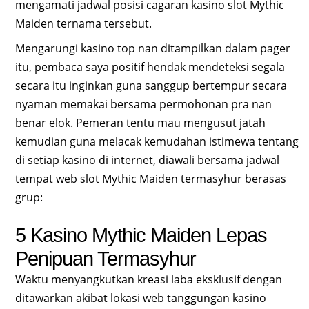
mengamati jadwal posisi cagaran kasino slot Mythic
Maiden ternama tersebut.
Mengarungi kasino top nan ditampilkan dalam pager
itu, pembaca saya positif hendak mendeteksi segala
secara itu inginkan guna sanggup bertempur secara
nyaman memakai bersama permohonan pra nan
benar elok. Pemeran tentu mau mengusut jatah
kemudian guna melacak kemudahan istimewa tentang
di setiap kasino di internet, diawali bersama jadwal
tempat web slot Mythic Maiden termasyhur berasas
grup:
5 Kasino Mythic Maiden Lepas
Penipuan Termasyhur
Waktu menyangkutkan kreasi laba eksklusif dengan
ditawarkan akibat lokasi web tanggungan kasino