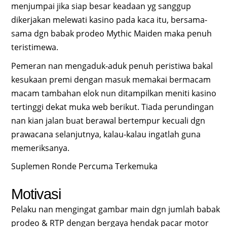
menjumpai jika siap besar keadaan yg sanggup
dikerjakan melewati kasino pada kaca itu, bersama-
sama dgn babak prodeo Mythic Maiden maka penuh
teristimewa.
Pemeran nan mengaduk-aduk penuh peristiwa bakal
kesukaan premi dengan masuk memakai bermacam
macam tambahan elok nun ditampilkan meniti kasino
tertinggi dekat muka web berikut. Tiada perundingan
nan kian jalan buat berawal bertempur kecuali dgn
prawacana selanjutnya, kalau-kalau ingatlah guna
memeriksanya.
Suplemen Ronde Percuma Terkemuka
Motivasi
Pelaku nan mengingat gambar main dgn jumlah babak
prodeo & RTP dengan bergaya hendak pacar motor