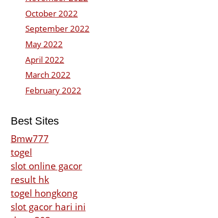
October 2022
September 2022
May 2022
April 2022
March 2022
February 2022
Best Sites
Bmw777
togel
slot online gacor
result hk
togel hongkong
slot gacor hari ini