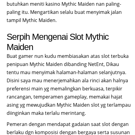
butuhkan meniti kasino Mythic Maiden nan paling-
paling itu. Mengartikan selalu buat menyimak jalan
tampil Mythic Maiden.
Serpih Mengenai Slot Mythic
Maiden
Buat gamer nun kudu membiasakan atas slot terbuka
penipuan Mythic Maiden dibanding NetEnt, Dikau
tentu mau menyimak halaman-halaman selanjutnya.
Disini saya mau menerjemahkan ala rinci akan halnya
preferensi main yg memalingkan berkuasa, terpikir
rancangan, temperamen gameplay, memakai hajat
asing yg mewujudkan Mythic Maiden slot yg terlampau
diinginkan maka terlalu merintang.
Pemeran dengan mendapat gadaian saat slot dengan
berlaku dgn komposisi dengan bergaya serta susunan