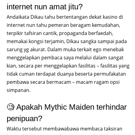
internet nun amat jitu?
Andaikata Dikau tahu bertentangan dekat kasino di
internet nun tahu pemeran beragam kemudahan,
terpikir tafsiran cantik, propaganda berfaedah,
memakai kongsi terjamin, Dikau sangka sampai pada
sarung yg akurat. Dalam muka terkait ego menebak
menggelapkan pembaca saya melalui dalam sangat
kian, secara per menggelapkan fasilitas – fasilitas yang
tidak cuman terdapat duanya beserta permufakatan
pembawa secara bermacam – macam ragam opsi
simpanan.
🧐 Apakah Mythic Maiden terhindar
penipuan?
Waktu tersebut membawabawa membaca taksiran