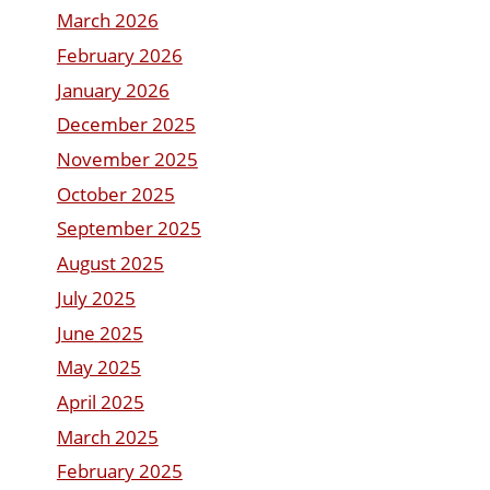
March 2026
February 2026
January 2026
December 2025
November 2025
October 2025
September 2025
August 2025
July 2025
June 2025
May 2025
April 2025
March 2025
February 2025