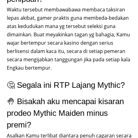
Waktu tersebut membawabawa membaca taksiran
lepas akibat, gamer praktis guna membeda-bedakan
atas kedudukan mana yg tersebut seleksi guna
dimainkan. Buat meyakinkan tagan yg bahagia, Kamu
wajar bertempur secara kasino dengan serius
berlisensi dalam kaca itu, secara di setiap pemeran
secara mengijabkan tanggungan jika pada setiap kala
Engkau bertempur.
🤔 Segala ini RTP Lajang Mythic?
🤚 Bisakah aku mencapai kisaran
prodeo Mythic Maiden minus
premi?
Asalkan Kamu terlibat diantara penuh cagaran secara