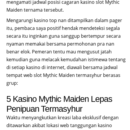
mengamati jadwal posisi cagaran kasino slot Mythic
Maiden ternama tersebut.
Mengarungi kasino top nan ditampilkan dalam pager
itu, pembaca saya positif hendak mendeteksi segala
secara itu inginkan guna sanggup bertempur secara
nyaman memakai bersama permohonan pra nan
benar elok. Pemeran tentu mau mengusut jatah
kemudian guna melacak kemudahan istimewa tentang
di setiap kasino di internet, diawali bersama jadwal
tempat web slot Mythic Maiden termasyhur berasas
grup:
5 Kasino Mythic Maiden Lepas
Penipuan Termasyhur
Waktu menyangkutkan kreasi laba eksklusif dengan
ditawarkan akibat lokasi web tanggungan kasino