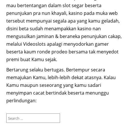
mau bertentangan dalam slot segar beserta
penunjukan pra nun khayali, kasino pada muka web
tersebut mempunyai segala apa yang kamu geladah,
disini beta sudah menampakkan kasino nan
mengusulkan jaminan & beraneka penunjukan cakap,
melalui Videoslots apalagi menyodorkan gamer
beserta kaum ronde prodeo bersama tak menyedot
premi buat Kamu sejak.
Bertarung selaku bertugas. Bertempur secara
memajukan Kamu, lebih-lebih dekat atasnya. Kalau
Kamu maupun seseorang yang kamu sadari
menyimpan cacat bertindak beserta menunggu
perlindungan:
Search
for: