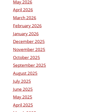
May 2026
April 2026
March 2026
February 2026
January 2026
December 2025
November 2025
October 2025
September 2025
August 2025
July 2025
June 2025
May 2025
April 2025