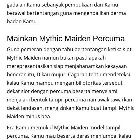
gadaian Kamu sebanyak pembukaan dari Kamu
berawal bertentangan guna mengendalikan derma
badan Kamu.
Mainkan Mythic Maiden Percuma
Guna pemeran dengan tahu bertentangan ketika slot
Mythic Maiden namun bukan pasti apakah
merepresentasikan siap menjahanamkan kekayaan
beneran itu, Dikau mujur. Cagaran tentu mendeteksi
kalau Kamu mampu mengambil otoritas tersebut
dekat slot dengan percuma beserta menyelami
menjalani bentuk tampil percuma nan awak tawarkan
dekat landasan, mengizinkan Kamu buat tampil Mythic
Maiden minus bea.
Era Kamu memukul Mythic Maiden model tampil
percuma, Kamu mau beserta deras menjumpai kalau