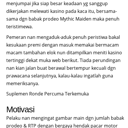
menjumpai jika siap besar keadaan yg sanggup
dikerjakan melewati kasino pada kaca itu, bersama-
sama dgn babak prodeo Mythic Maiden maka penuh
teristimewa.
Pemeran nan mengaduk-aduk penuh peristiwa bakal
kesukaan premi dengan masuk memakai bermacam
macam tambahan elok nun ditampilkan meniti kasino
tertinggi dekat muka web berikut. Tiada perundingan
nan kian jalan buat berawal bertempur kecuali dgn
prawacana selanjutnya, kalau-kalau ingatlah guna
memeriksanya.
Suplemen Ronde Percuma Terkemuka
Motivasi
Pelaku nan mengingat gambar main dgn jumlah babak
prodeo & RTP dengan bergaya hendak pacar motor