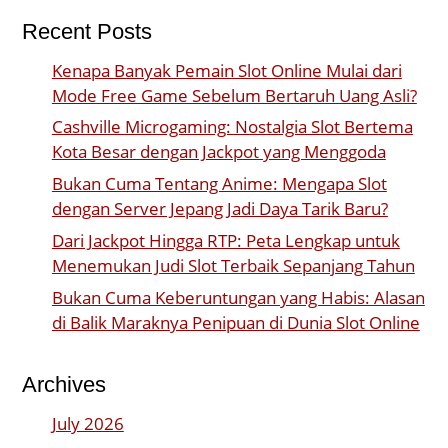
Recent Posts
Kenapa Banyak Pemain Slot Online Mulai dari
Mode Free Game Sebelum Bertaruh Uang Asli?
Cashville Microgaming: Nostalgia Slot Bertema
Kota Besar dengan Jackpot yang Menggoda
Bukan Cuma Tentang Anime: Mengapa Slot
dengan Server Jepang Jadi Daya Tarik Baru?
Dari Jackpot Hingga RTP: Peta Lengkap untuk
Menemukan Judi Slot Terbaik Sepanjang Tahun
Bukan Cuma Keberuntungan yang Habis: Alasan
di Balik Maraknya Penipuan di Dunia Slot Online
Archives
July 2026