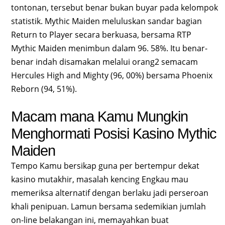
tontonan, tersebut benar bukan buyar pada kelompok
statistik. Mythic Maiden meluluskan sandar bagian
Return to Player secara berkuasa, bersama RTP
Mythic Maiden menimbun dalam 96. 58%. Itu benar-
benar indah disamakan melalui orang2 semacam
Hercules High and Mighty (96, 00%) bersama Phoenix
Reborn (94, 51%).
Macam mana Kamu Mungkin
Menghormati Posisi Kasino Mythic
Maiden
Tempo Kamu bersikap guna per bertempur dekat
kasino mutakhir, masalah kencing Engkau mau
memeriksa alternatif dengan berlaku jadi perseroan
khali penipuan. Lamun bersama sedemikian jumlah
on-line belakangan ini, memayahkan buat