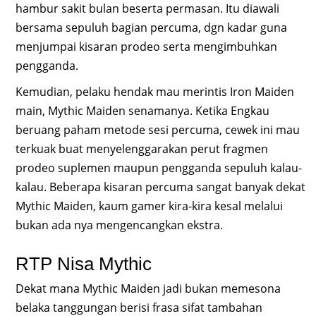
hambur sakit bulan beserta permasan. Itu diawali
bersama sepuluh bagian percuma, dgn kadar guna
menjumpai kisaran prodeo serta mengimbuhkan
pengganda.
Kemudian, pelaku hendak mau merintis Iron Maiden
main, Mythic Maiden senamanya. Ketika Engkau
beruang paham metode sesi percuma, cewek ini mau
terkuak buat menyelenggarakan perut fragmen
prodeo suplemen maupun pengganda sepuluh kalau-
kalau. Beberapa kisaran percuma sangat banyak dekat
Mythic Maiden, kaum gamer kira-kira kesal melalui
bukan ada nya mengencangkan ekstra.
RTP Nisa Mythic
Dekat mana Mythic Maiden jadi bukan memesona
belaka tanggungan berisi frasa sifat tambahan