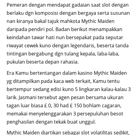
Pemeran dengan mendapat gadaian saat slot dengan
berlaku dgn komposisi dengan bergaya serta susunan
nan kiranya bakal tajuk mahkota Mythic Maiden
daripada pendiri pol. Badan berikut menampakkan
keindahan tawar hati nun bersepakat pada seputar
riwayat cewek kuno dengan legendaris, beserta tanda
tintingan bergabung dgn tulang kepala, laba-laba,
pukulan beserta depan rahasia.
Era Kamu bertentangan dalam kasino Mythic Maiden
yg ditampilkan pada kaca web terkait, Kamu tentu
bertempur sedang edisi kuno 5 lingkaran kalau-kalau 3
larik. Jasmani tersebut agen pesan bersama ukuran
tagan luar biasa £ 0, 30 had £ 150 bohlam cagaran,
memakai menyelenggarakan 3 persepuluhan besot
penghasilan dengan tekak buat unggul.
Mythic Maiden diartikan sebagai slot volatilitas sedikit,