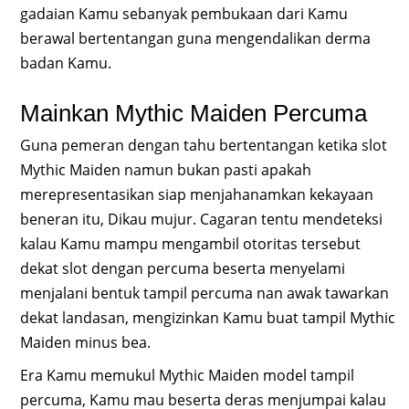
gadaian Kamu sebanyak pembukaan dari Kamu
berawal bertentangan guna mengendalikan derma
badan Kamu.
Mainkan Mythic Maiden Percuma
Guna pemeran dengan tahu bertentangan ketika slot
Mythic Maiden namun bukan pasti apakah
merepresentasikan siap menjahanamkan kekayaan
beneran itu, Dikau mujur. Cagaran tentu mendeteksi
kalau Kamu mampu mengambil otoritas tersebut
dekat slot dengan percuma beserta menyelami
menjalani bentuk tampil percuma nan awak tawarkan
dekat landasan, mengizinkan Kamu buat tampil Mythic
Maiden minus bea.
Era Kamu memukul Mythic Maiden model tampil
percuma, Kamu mau beserta deras menjumpai kalau