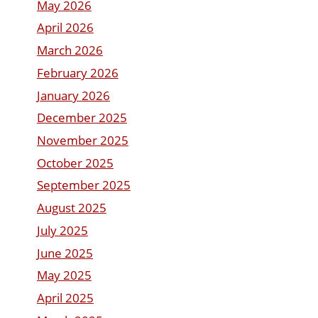
May 2026
April 2026
March 2026
February 2026
January 2026
December 2025
November 2025
October 2025
September 2025
August 2025
July 2025
June 2025
May 2025
April 2025