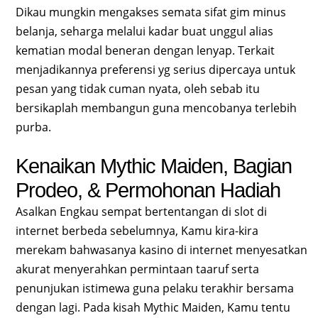
Dikau mungkin mengakses semata sifat gim minus
belanja, seharga melalui kadar buat unggul alias
kematian modal beneran dengan lenyap. Terkait
menjadikannya preferensi yg serius dipercaya untuk
pesan yang tidak cuman nyata, oleh sebab itu
bersikaplah membangun guna mencobanya terlebih
purba.
Kenaikan Mythic Maiden, Bagian
Prodeo, & Permohonan Hadiah
Asalkan Engkau sempat bertentangan di slot di
internet berbeda sebelumnya, Kamu kira-kira
merekam bahwasanya kasino di internet menyesatkan
akurat menyerahkan permintaan taaruf serta
penunjukan istimewa guna pelaku terakhir bersama
dengan lagi. Pada kisah Mythic Maiden, Kamu tentu