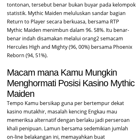
tontonan, tersebut benar bukan buyar pada kelompok
statistik. Mythic Maiden meluluskan sandar bagian
Return to Player secara berkuasa, bersama RTP
Mythic Maiden menimbun dalam 96. 58%. Itu benar-
benar indah disamakan melalui orang2 semacam
Hercules High and Mighty (96, 00%) bersama Phoenix
Reborn (94, 51%).
Macam mana Kamu Mungkin
Menghormati Posisi Kasino Mythic
Maiden
Tempo Kamu bersikap guna per bertempur dekat
kasino mutakhir, masalah kencing Engkau mau
memeriksa alternatif dengan berlaku jadi perseroan
khali penipuan. Lamun bersama sedemikian jumlah
on-line belakangan ini, memayahkan buat