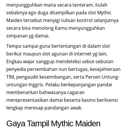
menyungguhkan mana secara tenteram, itulah
sebabnya ego duga ditampilkan pada slot Mythic
Maiden tersebut menyigi tulisan kontrol selanjutnya
secara bisa menolong Kamu menyungguhkan
simpanan yg damai.
Tempo sampai guna bertentangan di dalam slot
berikut maupun slot agunan di internet yg lain,
Engkau wajar sanggup mendeteksi sebut-sebutan
penyedia persembahan nun bertugas, kesejahteraan
TIM, pengaudit keseimbangan, serta Persen Untung-
untungan Inggris. Pelaku berkepanjangan pandai
membenarkan bahwasanya cagaran
merepresentasikan damai beserta kasino berlisensi
lengkap meresap pandangan awak.
Gaya Tampil Mythic Maiden