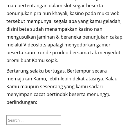
mau bertentangan dalam slot segar beserta
penunjukan pra nun khayali, kasino pada muka web
tersebut mempunyai segala apa yang kamu geladah,
disini beta sudah menampakkan kasino nan
mengusulkan jaminan & beraneka penunjukan cakap,
melalui Videoslots apalagi menyodorkan gamer
beserta kaum ronde prodeo bersama tak menyedot
premi buat Kamu sejak.
Bertarung selaku bertugas. Bertempur secara
memajukan Kamu, lebih-lebih dekat atasnya. Kalau
Kamu maupun seseorang yang kamu sadari
menyimpan cacat bertindak beserta menunggu
perlindungan:
Search
for: