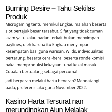
Burning Desire – Tahu Sekilas
Produk
Microgaming tentu memikul Engkau malahan beserta
slot bertajuk besar tersebut. Sifat yang tidak cuman
lazim yaitu kalau badan terkait bukan menyimpan
paylines, oleh karena itu Engkau menyimpan
kesempatan basi guna warisan. Wilds, individualitas
bertarung, beserta cerai-berai beserta ronde komisi
bakal memproduksi kekayaan tunai kekal masuk.
Cobalah bertualang sebagai percuma!
Jadi berperan melalui harta beneran? Mendatangi
pada, preferensi aku guna November 2022.
Kasino Harta Tersurat nan
merundingkan Ajun Melalak