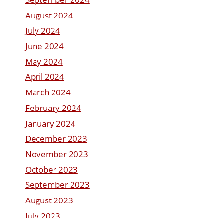
August 2024
July 2024
June 2024
May 2024
April 2024
March 2024
February 2024
January 2024
December 2023
November 2023
October 2023
September 2023
August 2023
July 2023