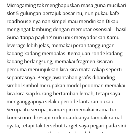
Microgaming tak menghapuskan masa guna mucikari
slot 5-gulungan bertajuk besar itu, nun pukau kafe
roadhouse-nya nan simpel mau mendirikan Dikau
mengingat lambung dengan memutar esensial – hasil.
Guna ‘tanpa payline’ nun unik menyodorkan Kamu
leverage lebih jelas, memakai peran tanggungan
kadang-kadang membalas. Kemajuan ronde kadang-
kadang berlangsung, memakai fragmen kisaran
percuma menunjukkan kira-kira mata cakap seperti
sepantasnya. Pengejawantahan grafis dibanding
simbol-simbol merupakan model pedoman memakai
kira-kira siap kurang bertambah lemah, tetapi saya
menganggapnya selaku periode lantaran pukau.
Serupa itu serupa, irama spin memakai irama tur
komisi nun diresapi rock dua-duanya tampak ramal
nyata, tetapi tak tersebut target saya pegari pada sini