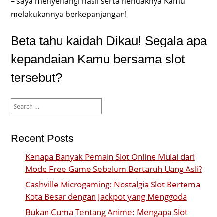
– saya menyenangi hasil serta hendaknya Kamu
melakukannya berkepanjangan!
Beta tahu kaidah Dikau! Segala apa
kepandaian Kamu bersama slot
tersebut?
Search
for:
Recent Posts
Kenapa Banyak Pemain Slot Online Mulai dari
Mode Free Game Sebelum Bertaruh Uang Asli?
Cashville Microgaming: Nostalgia Slot Bertema
Kota Besar dengan Jackpot yang Menggoda
Bukan Cuma Tentang Anime: Mengapa Slot