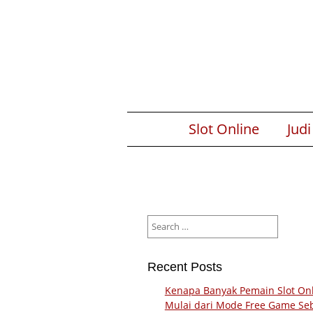
Slot Online
Judi
Search
for:
Recent Posts
Kenapa Banyak Pemain Slot On
Mulai dari Mode Free Game Se