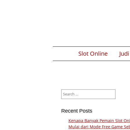
Slot Online
Judi
Search
for:
Recent Posts
Kenapa Banyak Pemain Slot On
Mulai dari Mode Free Game Se