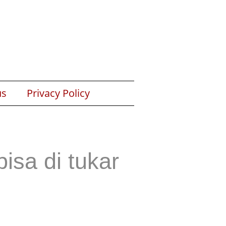
us
Privacy Policy
isa di tukar