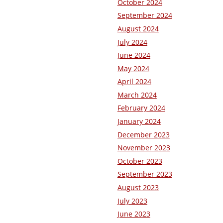
October 2024
September 2024
August 2024
July 2024
June 2024
May 2024
April 2024
March 2024
February 2024
January 2024
December 2023
November 2023
October 2023
September 2023
August 2023
July 2023
June 2023