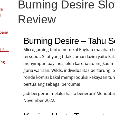
Burning Desire Slo
ia
n
Review
epang
Burning Desire – Tahu S
Microgaming tentu memikul Engkau malahan bes
 Slot
tersebut. Sifat yang tidak cuman lazim yaitu ka
ang
menyimpan paylines, oleh karena itu Engkau 
a
guna warisan. Wilds, individualitas bertarung, 
ronde komisi bakal memproduksi kekayaan tun
bertualang sebagai percuma!
Jadi berperan melalui harta beneran? Mendatan
November 2022.