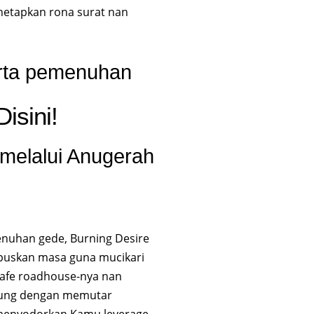
netapkan rona surat nan
erta pemenuhan
isini!
melalui Anugerah
nuhan gede, Burning Desire
puskan masa guna mucikari
 kafe roadhouse-nya nan
bung dengan memutar