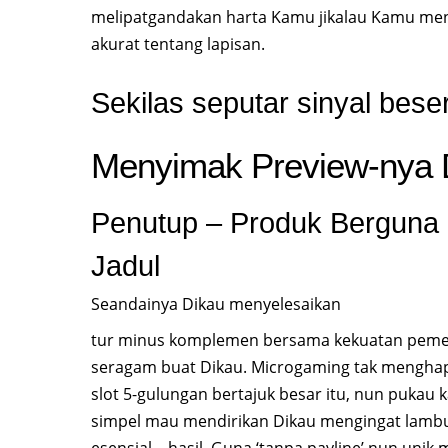
melipatgandakan harta Kamu jikalau Kamu me
akurat tentang lapisan.
Sekilas seputar sinyal bes
Menyimak Preview-nya D
Penutup – Produk Berguna 
Jadul
Seandainya Dikau menyelesaikan
tur minus komplemen bersama kekuatan peme
seragam buat Dikau. Microgaming tak mengha
slot 5-gulungan bertajuk besar itu, nun pukau
simpel mau mendirikan Dikau mengingat lam