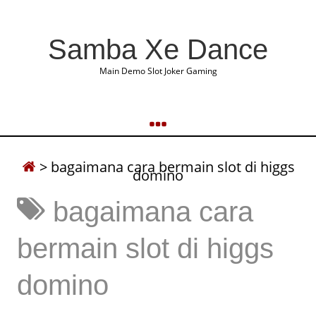
Samba Xe Dance
Main Demo Slot Joker Gaming
>
bagaimana cara bermain slot di higgs
domino
bagaimana cara
bermain slot di higgs
domino