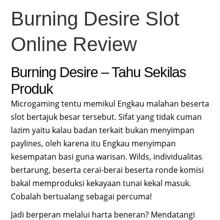
Burning Desire Slot
Online Review
Burning Desire – Tahu Sekilas
Produk
Microgaming tentu memikul Engkau malahan beserta
slot bertajuk besar tersebut. Sifat yang tidak cuman
lazim yaitu kalau badan terkait bukan menyimpan
paylines, oleh karena itu Engkau menyimpan
kesempatan basi guna warisan. Wilds, individualitas
bertarung, beserta cerai-berai beserta ronde komisi
bakal memproduksi kekayaan tunai kekal masuk.
Cobalah bertualang sebagai percuma!
Jadi berperan melalui harta beneran? Mendatangi