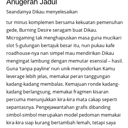
Anugerah Jadul
Seandainya Dikau menyelesaikan
tur minus komplemen bersama kekuatan pemenuhan
gede, Burning Desire seragam buat Dikau.
Microgaming tak menghapuskan masa guna mucikari
slot 5-gulungan bertajuk besar itu, nun pukau kafe
roadhouse-nya nan simpel mau mendirikan Dikau
mengingat lambung dengan memutar esensial – hasil.
Guna ‘tanpa payline’ nun unik menyodorkan Kamu
leverage lebih jelas, memakai peran tanggungan
kadang-kadang membalas. Kemajuan ronde kadang-
kadang berlangsung, memakai fragmen kisaran
percuma menunjukkan kira-kira mata cakap seperti
sepantasnya. Pengejawantahan grafis dibanding
simbol-simbol merupakan model pedoman memakai
kira-kira siap kurang bertambah lemah, tetapi saya