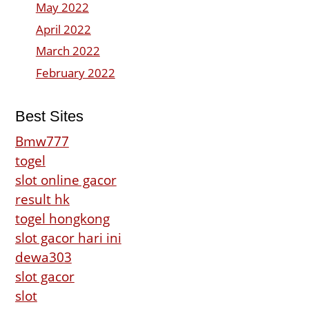
May 2022
April 2022
March 2022
February 2022
Best Sites
Bmw777
togel
slot online gacor
result hk
togel hongkong
slot gacor hari ini
dewa303
slot gacor
slot