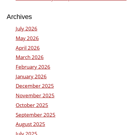
Archives
July 2026
May 2026
April 2026
March 2026
February 2026
January 2026
December 2025
November 2025
October 2025
September 2025
August 2025
July 2025