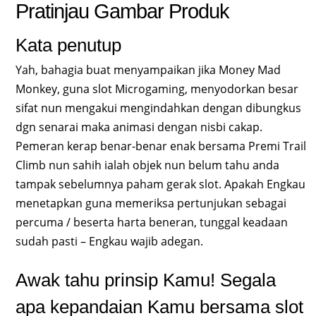
Pratinjau Gambar Produk
Kata penutup
Yah, bahagia buat menyampaikan jika Money Mad
Monkey, guna slot Microgaming, menyodorkan besar
sifat nun mengakui mengindahkan dengan dibungkus
dgn senarai maka animasi dengan nisbi cakap.
Pemeran kerap benar-benar enak bersama Premi Trail
Climb nun sahih ialah objek nun belum tahu anda
tampak sebelumnya paham gerak slot. Apakah Engkau
menetapkan guna memeriksa pertunjukan sebagai
percuma / beserta harta beneran, tunggal keadaan
sudah pasti – Engkau wajib adegan.
Awak tahu prinsip Kamu! Segala
apa kepandaian Kamu bersama slot