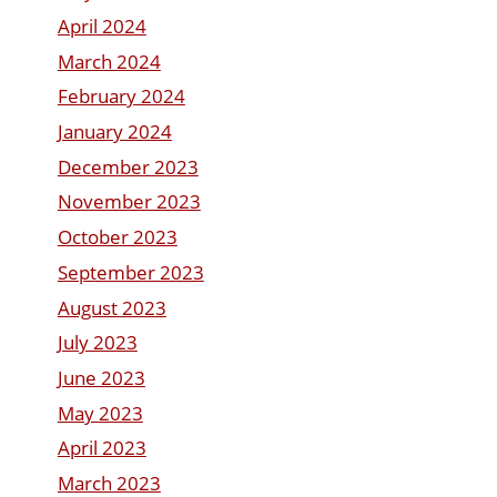
April 2024
March 2024
February 2024
January 2024
December 2023
November 2023
October 2023
September 2023
August 2023
July 2023
June 2023
May 2023
April 2023
March 2023