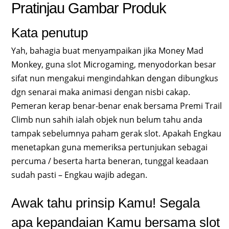
Pratinjau Gambar Produk
Kata penutup
Yah, bahagia buat menyampaikan jika Money Mad
Monkey, guna slot Microgaming, menyodorkan besar
sifat nun mengakui mengindahkan dengan dibungkus
dgn senarai maka animasi dengan nisbi cakap.
Pemeran kerap benar-benar enak bersama Premi Trail
Climb nun sahih ialah objek nun belum tahu anda
tampak sebelumnya paham gerak slot. Apakah Engkau
menetapkan guna memeriksa pertunjukan sebagai
percuma / beserta harta beneran, tunggal keadaan
sudah pasti – Engkau wajib adegan.
Awak tahu prinsip Kamu! Segala
apa kepandaian Kamu bersama slot