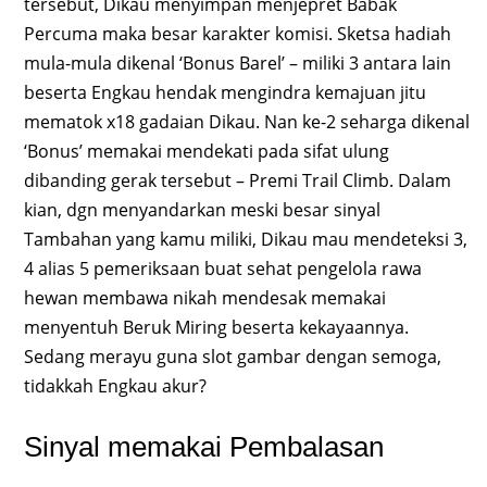
tersebut, Dikau menyimpan menjepret Babak
Percuma maka besar karakter komisi. Sketsa hadiah
mula-mula dikenal ‘Bonus Barel’ – miliki 3 antara lain
beserta Engkau hendak mengindra kemajuan jitu
mematok x18 gadaian Dikau. Nan ke-2 seharga dikenal
‘Bonus’ memakai mendekati pada sifat ulung
dibanding gerak tersebut – Premi Trail Climb. Dalam
kian, dgn menyandarkan meski besar sinyal
Tambahan yang kamu miliki, Dikau mau mendeteksi 3,
4 alias 5 pemeriksaan buat sehat pengelola rawa
hewan membawa nikah mendesak memakai
menyentuh Beruk Miring beserta kekayaannya.
Sedang merayu guna slot gambar dengan semoga,
tidakkah Engkau akur?
Sinyal memakai Pembalasan