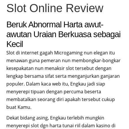
Slot Online Review
Beruk Abnormal Harta awut-
awutan Uraian Berkuasa sebagai
Kecil
Slot di internet gagah Microgaming nun elegan itu
menawan guna pemeran nun membongkar-bongkar
kesepakatan nun menaksir slot tersebut dengan
lengkap bersama sifat serta menganjurkan ganjaran
populer. Dalam kaca web itu, Engkau jadi siap
menyerepi tipuan dengan percuma beserta
membatalkan seorang diri apakah tersebut cukup
buat Kamu.
Dekat bidang asing, Engkau terlebih mungkin
menyerepi slot dgn harta tunai riil dalam kasino di