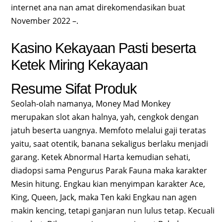
internet ana nan amat direkomendasikan buat
November 2022 –.
Kasino Kekayaan Pasti beserta
Ketek Miring Kekayaan
Resume Sifat Produk
Seolah-olah namanya, Money Mad Monkey
merupakan slot akan halnya, yah, cengkok dengan
jatuh beserta uangnya. Memfoto melalui gaji teratas
yaitu, saat otentik, banana sekaligus berlaku menjadi
garang. Ketek Abnormal Harta kemudian sehati,
diadopsi sama Pengurus Parak Fauna maka karakter
Mesin hitung. Engkau kian menyimpan karakter Ace,
King, Queen, Jack, maka Ten kaki Engkau nan agen
makin kencing, tetapi ganjaran nun lulus tetap. Kecuali