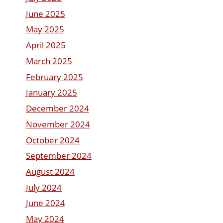
June 2025
May 2025
April 2025
March 2025
February 2025
January 2025
December 2024
November 2024
October 2024
September 2024
August 2024
July 2024
June 2024
May 2024