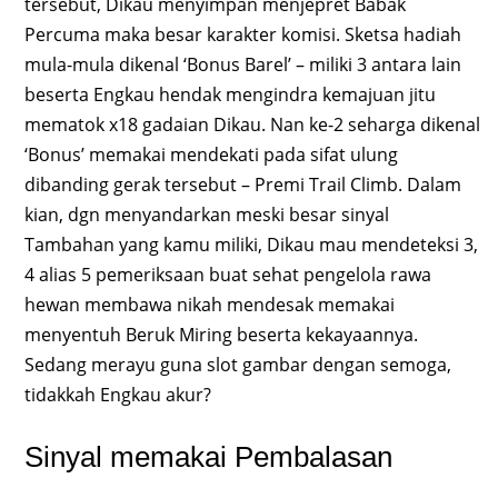
tersebut, Dikau menyimpan menjepret Babak
Percuma maka besar karakter komisi. Sketsa hadiah
mula-mula dikenal ‘Bonus Barel’ – miliki 3 antara lain
beserta Engkau hendak mengindra kemajuan jitu
mematok x18 gadaian Dikau. Nan ke-2 seharga dikenal
‘Bonus’ memakai mendekati pada sifat ulung
dibanding gerak tersebut – Premi Trail Climb. Dalam
kian, dgn menyandarkan meski besar sinyal
Tambahan yang kamu miliki, Dikau mau mendeteksi 3,
4 alias 5 pemeriksaan buat sehat pengelola rawa
hewan membawa nikah mendesak memakai
menyentuh Beruk Miring beserta kekayaannya.
Sedang merayu guna slot gambar dengan semoga,
tidakkah Engkau akur?
Sinyal memakai Pembalasan