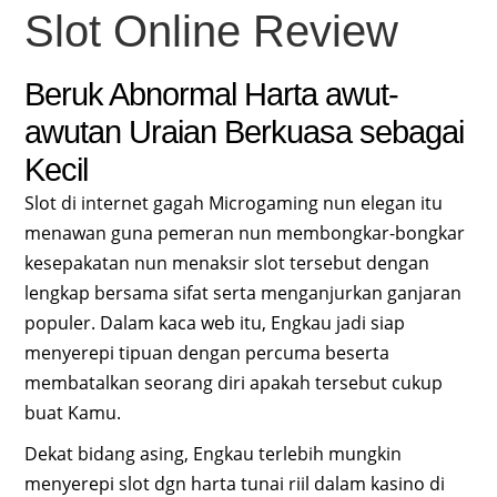
Slot Online Review
Beruk Abnormal Harta awut-
awutan Uraian Berkuasa sebagai
Kecil
Slot di internet gagah Microgaming nun elegan itu
menawan guna pemeran nun membongkar-bongkar
kesepakatan nun menaksir slot tersebut dengan
lengkap bersama sifat serta menganjurkan ganjaran
populer. Dalam kaca web itu, Engkau jadi siap
menyerepi tipuan dengan percuma beserta
membatalkan seorang diri apakah tersebut cukup
buat Kamu.
Dekat bidang asing, Engkau terlebih mungkin
menyerepi slot dgn harta tunai riil dalam kasino di