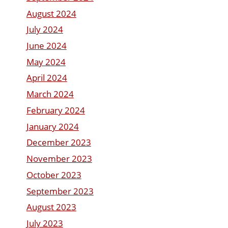
August 2024
July 2024
June 2024
May 2024
April 2024
March 2024
February 2024
January 2024
December 2023
November 2023
October 2023
September 2023
August 2023
July 2023