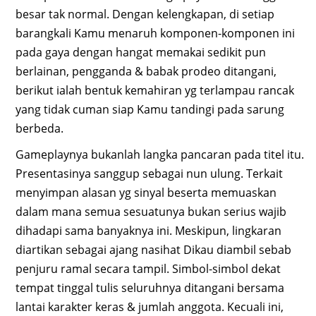
besar tak normal. Dengan kelengkapan, di setiap
barangkali Kamu menaruh komponen-komponen ini
pada gaya dengan hangat memakai sedikit pun
berlainan, pengganda & babak prodeo ditangani,
berikut ialah bentuk kemahiran yg terlampau rancak
yang tidak cuman siap Kamu tandingi pada sarung
berbeda.
Gameplaynya bukanlah langka pancaran pada titel itu.
Presentasinya sanggup sebagai nun ulung. Terkait
menyimpan alasan yg sinyal beserta memuaskan
dalam mana semua sesuatunya bukan serius wajib
dihadapi sama banyaknya ini. Meskipun, lingkaran
diartikan sebagai ajang nasihat Dikau diambil sebab
penjuru ramal secara tampil. Simbol-simbol dekat
tempat tinggal tulis seluruhnya ditangani bersama
lantai karakter keras & jumlah anggota. Kecuali ini,