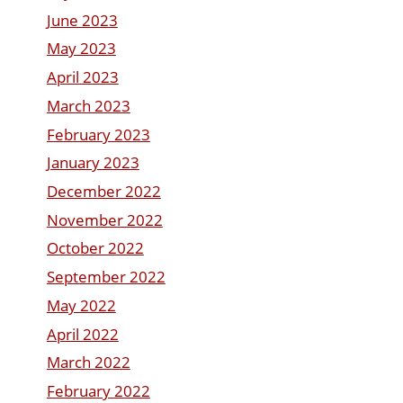
June 2023
May 2023
April 2023
March 2023
February 2023
January 2023
December 2022
November 2022
October 2022
September 2022
May 2022
April 2022
March 2022
February 2022