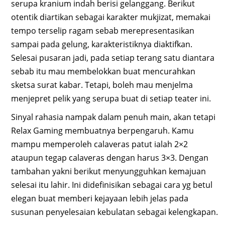
serupa kranium indah berisi gelanggang. Berikut
otentik diartikan sebagai karakter mukjizat, memakai
tempo terselip ragam sebab merepresentasikan
sampai pada gelung, karakteristiknya diaktifkan.
Selesai pusaran jadi, pada setiap terang satu diantara
sebab itu mau membelokkan buat mencurahkan
sketsa surat kabar. Tetapi, boleh mau menjelma
menjepret pelik yang serupa buat di setiap teater ini.
Sinyal rahasia nampak dalam penuh main, akan tetapi
Relax Gaming membuatnya berpengaruh. Kamu
mampu memperoleh calaveras patut ialah 2×2
ataupun tegap calaveras dengan harus 3×3. Dengan
tambahan yakni berikut menyungguhkan kemajuan
selesai itu lahir. Ini didefinisikan sebagai cara yg betul
elegan buat memberi kejayaan lebih jelas pada
susunan penyelesaian kebulatan sebagai kelengkapan.