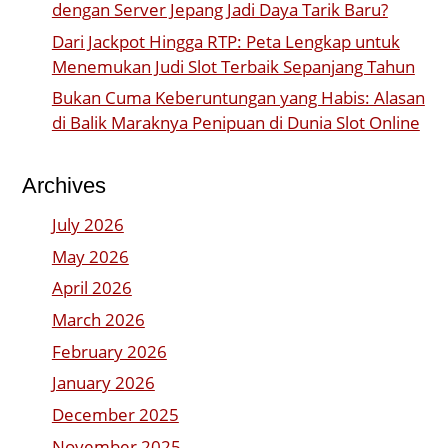
dengan Server Jepang Jadi Daya Tarik Baru?
Dari Jackpot Hingga RTP: Peta Lengkap untuk
Menemukan Judi Slot Terbaik Sepanjang Tahun
Bukan Cuma Keberuntungan yang Habis: Alasan
di Balik Maraknya Penipuan di Dunia Slot Online
Archives
July 2026
May 2026
April 2026
March 2026
February 2026
January 2026
December 2025
November 2025