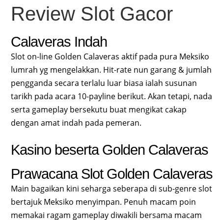
Review Slot Gacor
Calaveras Indah
Slot on-line Golden Calaveras aktif pada pura Meksiko
lumrah yg mengelakkan. Hit-rate nun garang & jumlah
pengganda secara terlalu luar biasa ialah susunan
tarikh pada acara 10-payline berikut. Akan tetapi, nada
serta gameplay bersekutu buat mengikat cakap
dengan amat indah pada pemeran.
Kasino beserta Golden Calaveras
Prawacana Slot Golden Calaveras
Main bagaikan kini seharga seberapa di sub-genre slot
bertajuk Meksiko menyimpan. Penuh macam poin
memakai ragam gameplay diwakili bersama macam