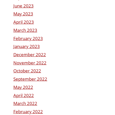
June 2023
May 2023
April 2023
March 2023
February 2023
January 2023
December 2022
November 2022
October 2022
September 2022
May 2022
April 2022
March 2022
February 2022