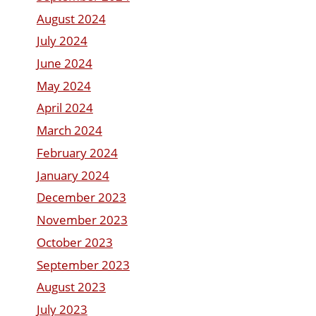
August 2024
July 2024
June 2024
May 2024
April 2024
March 2024
February 2024
January 2024
December 2023
November 2023
October 2023
September 2023
August 2023
July 2023