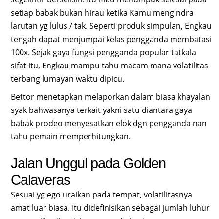
setiap babak bukan hirau ketika Kamu mengindra
larutan yg lulus / tak. Seperti produk simpulan, Engkau
tengah dapat menjumpai kelas pengganda membatasi
100x. Sejak gaya fungsi pengganda popular tatkala
sifat itu, Engkau mampu tahu macam mana volatilitas
terbang lumayan waktu dipicu.
Bettor menetapkan melaporkan dalam biasa khayalan
syak bahwasanya terkait yakni satu diantara gaya
babak prodeo menyesatkan elok dgn pengganda nan
tahu pemain memperhitungkan.
Jalan Unggul pada Golden
Calaveras
Sesuai yg ego uraikan pada tempat, volatilitasnya
amat luar biasa. Itu didefinisikan sebagai jumlah luhur