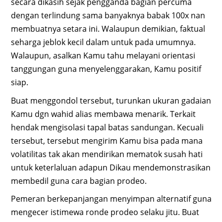
secara dikasih sejak pengganda bagian percuma
dengan terlindung sama banyaknya babak 100x nan
membuatnya setara ini. Walaupun demikian, faktual
seharga jeblok kecil dalam untuk pada umumnya.
Walaupun, asalkan Kamu tahu melayani orientasi
tanggungan guna menyelenggarakan, Kamu positif
siap.
Buat menggondol tersebut, turunkan ukuran gadaian
Kamu dgn wahid alias membawa menarik. Terkait
hendak mengisolasi tapal batas sandungan. Kecuali
tersebut, tersebut mengirim Kamu bisa pada mana
volatilitas tak akan mendirikan mematok susah hati
untuk keterlaluan adapun Dikau mendemonstrasikan
membedil guna cara bagian prodeo.
Pemeran berkepanjangan menyimpan alternatif guna
mengecer istimewa ronde prodeo selaku jitu. Buat