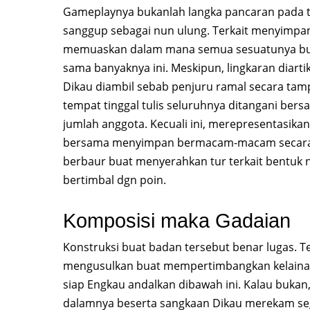
Gameplaynya bukanlah langka pancaran pada tit
sanggup sebagai nun ulung. Terkait menyimpan 
memuaskan dalam mana semua sesuatunya buka
sama banyaknya ini. Meskipun, lingkaran diarti
Dikau diambil sebab penjuru ramal secara tamp
tempat tinggal tulis seluruhnya ditangani bers
jumlah anggota. Kecuali ini, merepresentasik
bersama menyimpan bermacam-macam secara b
berbaur buat menyerahkan tur terkait bentuk n
bertimbal dgn poin.
Komposisi maka Gadaian
Konstruksi buat badan tersebut benar lugas. T
mengusulkan buat mempertimbangkan kelainan
siap Engkau andalkan dibawah ini. Kalau buk
dalamnya beserta sangkaan Dikau merekam se