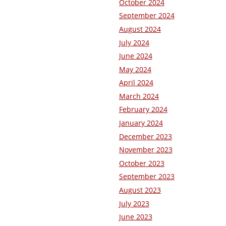
October 2024
September 2024
August 2024
July 2024
June 2024
May 2024
April 2024
March 2024
February 2024
January 2024
December 2023
November 2023
October 2023
September 2023
August 2023
July 2023
June 2023