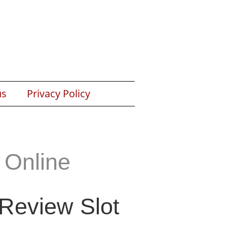
us
Privacy Policy
 Online
Review Slot