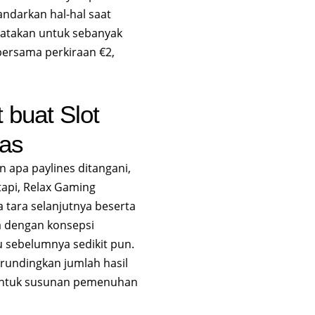
ndarkan hal-hal saat
yatakan untuk sebanyak
bersama perkiraan €2,
 buat Slot
as
 apa paylines ditangani,
tapi, Relax Gaming
 tara selanjutnya beserta
ma dengan konsepsi
 sebelumnya sedikit pun.
erundingkan jumlah hasil
 untuk susunan pemenuhan