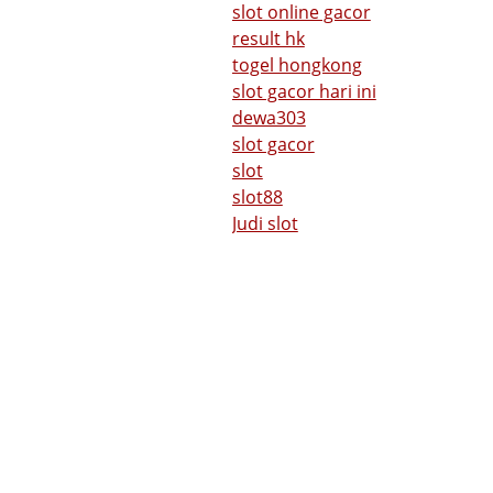
slot online gacor
result hk
togel hongkong
slot gacor hari ini
dewa303
slot gacor
slot
slot88
Judi slot