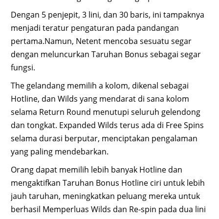
Dengan 5 penjepit, 3 lini, dan 30 baris, ini tampaknya
menjadi teratur pengaturan pada pandangan
pertama.Namun, Netent mencoba sesuatu segar
dengan meluncurkan Taruhan Bonus sebagai segar
fungsi.
The gelandang memilih a kolom, dikenal sebagai
Hotline, dan Wilds yang mendarat di sana kolom
selama Return Round menutupi seluruh gelendong
dan tongkat. Expanded Wilds terus ada di Free Spins
selama durasi berputar, menciptakan pengalaman
yang paling mendebarkan.
Orang dapat memilih lebih banyak Hotline dan
mengaktifkan Taruhan Bonus Hotline ciri untuk lebih
jauh taruhan, meningkatkan peluang mereka untuk
berhasil Memperluas Wilds dan Re-spin pada dua lini