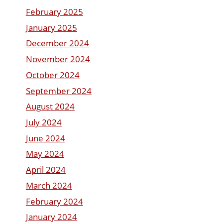
February 2025
January 2025
December 2024
November 2024
October 2024
September 2024
August 2024
July 2024
June 2024
May 2024
April 2024
March 2024
February 2024
January 2024