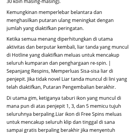
30 koin masing-masing).
Kemungkinan memperlebar belantara dan
menghasilkan putaran ulang meningkat dengan
jumlah yang diaktifkan peringatan.
Ketika semua menang diperhitungkan di utama
aktivitas dan berputar kembali, liar tanda yang muncul
di Hotline yang diaktifkan meluas untuk mencakup
seluruh kumparan dan penghargaan re-spin. |
Sepanjang Respins, Memperluas Sisa-sisa liar di
penjepit. Jika tidak novel Liar tanda muncul di lini yang
telah diaktifkan, Putaran Pengembalian berakhir.
Di utama gim, ketiganya taburi ikon yang muncul di
mana pun di atas penjepit 1, 3, dan 5 memicu tujuh
seluruhnya berpaling.Liar ikon di Free Spins meluas
untuk mencakup seluruh klip dan tinggal di sana
sampai gratis berpaling berakhir jika menyentuh