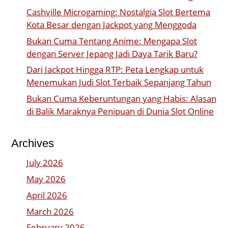
Cashville Microgaming: Nostalgia Slot Bertema
Kota Besar dengan Jackpot yang Menggoda
Bukan Cuma Tentang Anime: Mengapa Slot
dengan Server Jepang Jadi Daya Tarik Baru?
Dari Jackpot Hingga RTP: Peta Lengkap untuk
Menemukan Judi Slot Terbaik Sepanjang Tahun
Bukan Cuma Keberuntungan yang Habis: Alasan
di Balik Maraknya Penipuan di Dunia Slot Online
Archives
July 2026
May 2026
April 2026
March 2026
February 2026