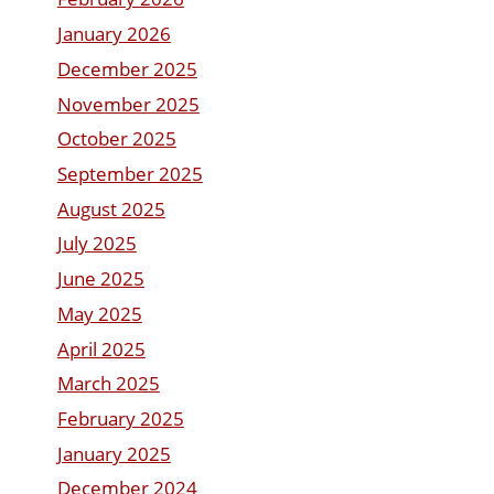
January 2026
December 2025
November 2025
October 2025
September 2025
August 2025
July 2025
June 2025
May 2025
April 2025
March 2025
February 2025
January 2025
December 2024