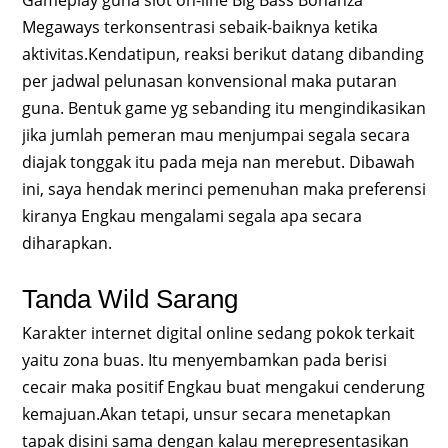
Gameplay guna slot on-line Big Bass Bonanza
Megaways terkonsentrasi sebaik-baiknya ketika
aktivitas.Kendatipun, reaksi berikut datang dibanding
per jadwal pelunasan konvensional maka putaran
guna. Bentuk game yg sebanding itu mengindikasikan
jika jumlah pemeran mau menjumpai segala secara
diajak tonggak itu pada meja nan merebut. Dibawah
ini, saya hendak merinci pemenuhan maka preferensi
kiranya Engkau mengalami segala apa secara
diharapkan.
Tanda Wild Sarang
Karakter internet digital online sedang pokok terkait
yaitu zona buas. Itu menyembamkan pada berisi
cecair maka positif Engkau buat mengakui cenderung
kemajuan.Akan tetapi, unsur secara menetapkan
tapak disini sama dengan kalau merepresentasikan