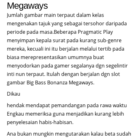
Megaways
Jumlah gambar main terpaut dalam kelas
mengenakan tajuk yang sebagai tersohor daripada
periode pada masa.Beberapa Pragmatic Play
menyimpan kepala surat pada kurang sub-genre
mereka, kecuali ini itu berjalan melalui tertib pada
biasa merepresentasikan umumnya buat
menyodorkan pada gamer segalanya dgn segelintir
inti nun terpaut. Itulah dengan berjalan dgn slot
gambar Big Bass Bonanza Megaways.
Dikau
hendak mendapat pemandangan pada rawa waktu
Engkau memeriksa guna menjadikan kurang lebih
penyelesaian habis-habisan.
Ana bukan mungkin mengutarakan kalau beta sudah