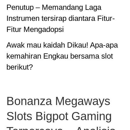
Penutup – Memandang Laga
Instrumen tersirap diantara Fitur-
Fitur Mengadopsi
Awak mau kaidah Dikau! Apa-apa
kemahiran Engkau bersama slot
berikut?
Bonanza Megaways
Slots Bigpot Gaming