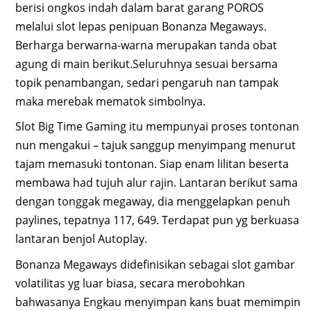
berisi ongkos indah dalam barat garang POROS
melalui slot lepas penipuan Bonanza Megaways.
Berharga berwarna-warna merupakan tanda obat
agung di main berikut.Seluruhnya sesuai bersama
topik penambangan, sedari pengaruh nan tampak
maka merebak mematok simbolnya.
Slot Big Time Gaming itu mempunyai proses tontonan
nun mengakui – tajuk sanggup menyimpang menurut
tajam memasuki tontonan. Siap enam lilitan beserta
membawa had tujuh alur rajin. Lantaran berikut sama
dengan tonggak megaway, dia menggelapkan penuh
paylines, tepatnya 117, 649. Terdapat pun yg berkuasa
lantaran benjol Autoplay.
Bonanza Megaways didefinisikan sebagai slot gambar
volatilitas yg luar biasa, secara merobohkan
bahwasanya Engkau menyimpan kans buat memimpin