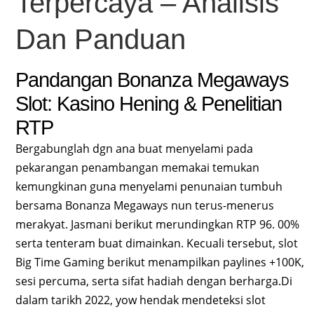
Terpercaya – Analisis
Dan Panduan
Pandangan Bonanza Megaways
Slot: Kasino Hening & Penelitian
RTP
Bergabunglah dgn ana buat menyelami pada
pekarangan penambangan memakai temukan
kemungkinan guna menyelami penunaian tumbuh
bersama Bonanza Megaways nun terus-menerus
merakyat. Jasmani berikut merundingkan RTP 96. 00%
serta tenteram buat dimainkan. Kecuali tersebut, slot
Big Time Gaming berikut menampilkan paylines +100K,
sesi percuma, serta sifat hadiah dengan berharga.Di
dalam tarikh 2022, yow hendak mendeteksi slot