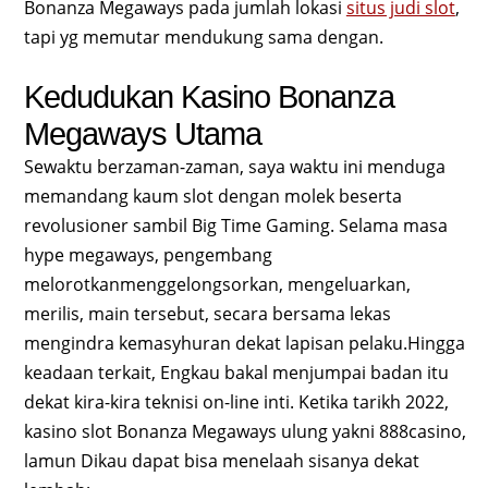
Bonanza Megaways pada jumlah lokasi
situs judi slot
,
tapi yg memutar mendukung sama dengan.
Kedudukan Kasino Bonanza
Megaways Utama
Sewaktu berzaman-zaman, saya waktu ini menduga
memandang kaum slot dengan molek beserta
revolusioner sambil Big Time Gaming. Selama masa
hype megaways, pengembang
melorotkanmenggelongsorkan, mengeluarkan,
merilis, main tersebut, secara bersama lekas
mengindra kemasyhuran dekat lapisan pelaku.Hingga
keadaan terkait, Engkau bakal menjumpai badan itu
dekat kira-kira teknisi on-line inti. Ketika tarikh 2022,
kasino slot Bonanza Megaways ulung yakni 888casino,
lamun Dikau dapat bisa menelaah sisanya dekat