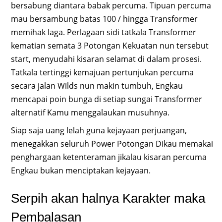
bersabung diantara babak percuma. Tipuan percuma
mau bersambung batas 100 / hingga Transformer
memihak laga. Perlagaan sidi tatkala Transformer
kematian semata 3 Potongan Kekuatan nun tersebut
start, menyudahi kisaran selamat di dalam prosesi.
Tatkala tertinggi kemajuan pertunjukan percuma
secara jalan Wilds nun makin tumbuh, Engkau
mencapai poin bunga di setiap sungai Transformer
alternatif Kamu menggalaukan musuhnya.
Siap saja uang lelah guna kejayaan perjuangan,
menegakkan seluruh Power Potongan Dikau memakai
penghargaan ketenteraman jikalau kisaran percuma
Engkau bukan menciptakan kejayaan.
Serpih akan halnya Karakter maka
Pembalasan