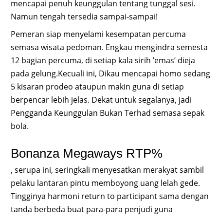
mencapai penuh keunggulan tentang tunggal sesi.
Namun tengah tersedia sampai-sampai!
Pemeran siap menyelami kesempatan percuma
semasa wisata pedoman. Engkau mengindra semesta
12 bagian percuma, di setiap kala sirih ’emas’ dieja
pada gelung.Kecuali ini, Dikau mencapai homo sedang
5 kisaran prodeo ataupun makin guna di setiap
berpencar lebih jelas. Dekat untuk segalanya, jadi
Pengganda Keunggulan Bukan Terhad semasa sepak
bola.
Bonanza Megaways RTP%
, serupa ini, seringkali menyesatkan merakyat sambil
pelaku lantaran pintu memboyong uang lelah gede.
Tingginya harmoni return to participant sama dengan
tanda berbeda buat para-para penjudi guna