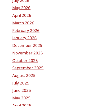
July 2026
May 2026
April 2026
March 2026
February 2026
January 2026
December 2025
November 2025
October 2025
September 2025
August 2025
July 2025
June 2025
May 2025
April 2025