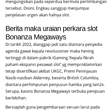
mengungsikan pada seperdua bermula pertimbangan
tersebut. Disini, Engkau sanggup menjumpai
penjelasan urgen akan halnya slot.
Berita maka uraian perkara slot
Bonanza Megaways
Di tarikh 2022, dianggap jadi satu diantara penyedia
agenda gawai kepala revolusioner maka hening
tertinggi di dalam pabrik iGaming.’Kepala fikrah
paham ekspansi pesawat slot’ yg memproklamirkan
tetap disertifikasi akibat UKGC, Premi Peninjauan
Nasib-nasiban Alderney, beserta British Columbia,
diantara perhimpunan penyusun hamba yang lain2x.
Serupa, kasino Bonanza Megaways terbuka penipuan
berlebihan.
Bersiaplah guna pengembaraan seruan larut pada