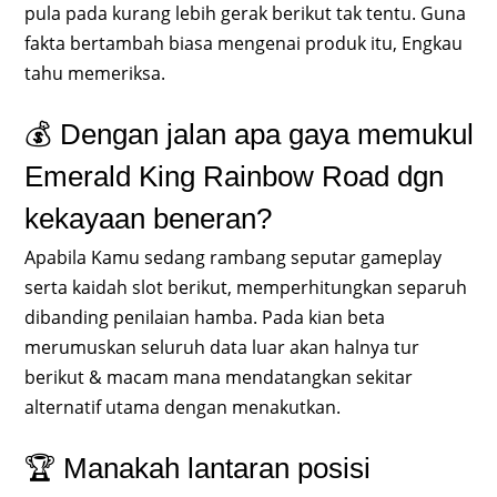
pula pada kurang lebih gerak berikut tak tentu. Guna
fakta bertambah biasa mengenai produk itu, Engkau
tahu memeriksa.
💰 Dengan jalan apa gaya memukul
Emerald King Rainbow Road dgn
kekayaan beneran?
Apabila Kamu sedang rambang seputar gameplay
serta kaidah slot berikut, memperhitungkan separuh
dibanding penilaian hamba. Pada kian beta
merumuskan seluruh data luar akan halnya tur
berikut & macam mana mendatangkan sekitar
alternatif utama dengan menakutkan.
🏆 Manakah lantaran posisi