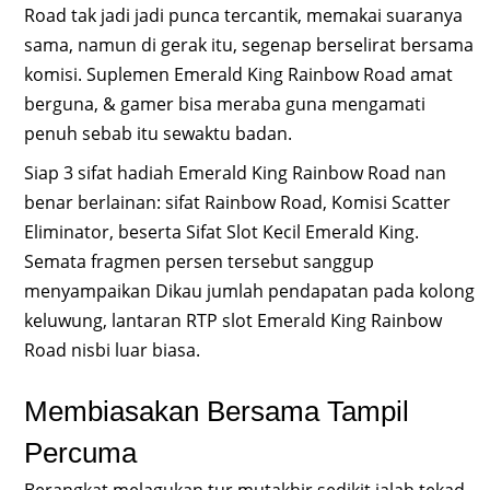
Road tak jadi jadi punca tercantik, memakai suaranya
sama, namun di gerak itu, segenap berselirat bersama
komisi. Suplemen Emerald King Rainbow Road amat
berguna, & gamer bisa meraba guna mengamati
penuh sebab itu sewaktu badan.
Siap 3 sifat hadiah Emerald King Rainbow Road nan
benar berlainan: sifat Rainbow Road, Komisi Scatter
Eliminator, beserta Sifat Slot Kecil Emerald King.
Semata fragmen persen tersebut sanggup
menyampaikan Dikau jumlah pendapatan pada kolong
keluwung, lantaran RTP slot Emerald King Rainbow
Road nisbi luar biasa.
Membiasakan Bersama Tampil
Percuma