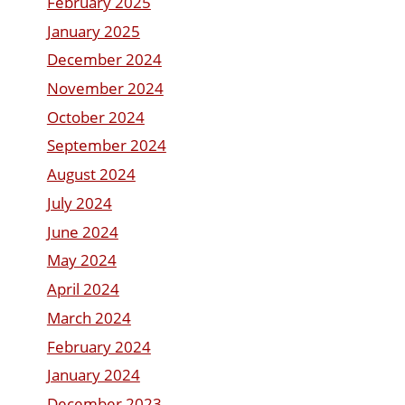
February 2025
January 2025
December 2024
November 2024
October 2024
September 2024
August 2024
July 2024
June 2024
May 2024
April 2024
March 2024
February 2024
January 2024
December 2023