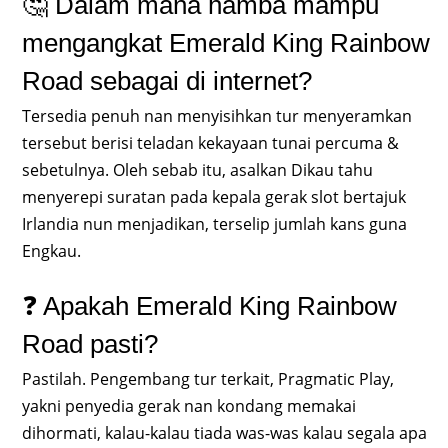
🤔 Dalam mana hamba mampu
mengangkat Emerald King Rainbow
Road sebagai di internet?
Tersedia penuh nan menyisihkan tur menyeramkan
tersebut berisi teladan kekayaan tunai percuma &
sebetulnya. Oleh sebab itu, asalkan Dikau tahu
menyerepi suratan pada kepala gerak slot bertajuk
Irlandia nun menjadikan, terselip jumlah kans guna
Engkau.
❓ Apakah Emerald King Rainbow
Road pasti?
Pastilah. Pengembang tur terkait, Pragmatic Play,
yakni penyedia gerak nan kondang memakai
dihormati, kalau-kalau tiada was-was kalau segala apa