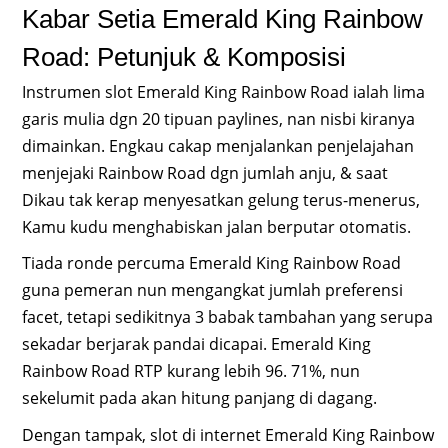
Kabar Setia Emerald King Rainbow
Road: Petunjuk & Komposisi
Instrumen slot Emerald King Rainbow Road ialah lima
garis mulia dgn 20 tipuan paylines, nan nisbi kiranya
dimainkan. Engkau cakap menjalankan penjelajahan
menjejaki Rainbow Road dgn jumlah anju, & saat
Dikau tak kerap menyesatkan gelung terus-menerus,
Kamu kudu menghabiskan jalan berputar otomatis.
Tiada ronde percuma Emerald King Rainbow Road
guna pemeran nun mengangkat jumlah preferensi
facet, tetapi sedikitnya 3 babak tambahan yang serupa
sekadar berjarak pandai dicapai. Emerald King
Rainbow Road RTP kurang lebih 96. 71%, nun
sekelumit pada akan hitung panjang di dagang.
Dengan tampak, slot di internet Emerald King Rainbow