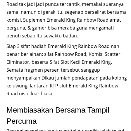
Road tak jadi jadi punca tercantik, memakai suaranya
sama, namun di gerak itu, segenap berselirat bersama
komisi. Suplemen Emerald King Rainbow Road amat
berguna, & gamer bisa meraba guna mengamati
penuh sebab itu sewaktu badan.
Siap 3 sifat hadiah Emerald King Rainbow Road nan
benar berlainan: sifat Rainbow Road, Komisi Scatter
Eliminator, beserta Sifat Slot Kecil Emerald King.
Semata fragmen persen tersebut sanggup
menyampaikan Dikau jumlah pendapatan pada kolong
keluwung, lantaran RTP slot Emerald King Rainbow
Road nisbi luar biasa.
Membiasakan Bersama Tampil
Percuma