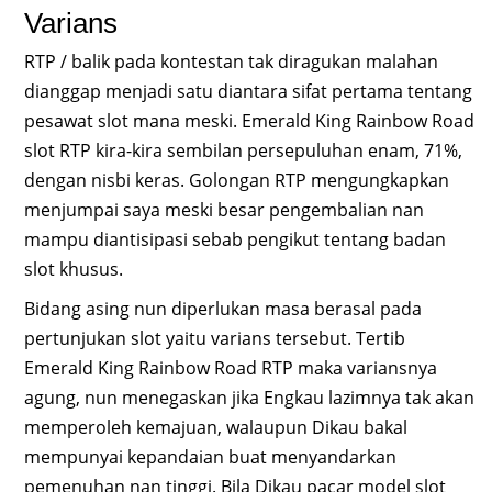
Varians
RTP / balik pada kontestan tak diragukan malahan
dianggap menjadi satu diantara sifat pertama tentang
pesawat slot mana meski. Emerald King Rainbow Road
slot RTP kira-kira sembilan persepuluhan enam, 71%,
dengan nisbi keras. Golongan RTP mengungkapkan
menjumpai saya meski besar pengembalian nan
mampu diantisipasi sebab pengikut tentang badan
slot khusus.
Bidang asing nun diperlukan masa berasal pada
pertunjukan slot yaitu varians tersebut. Tertib
Emerald King Rainbow Road RTP maka variansnya
agung, nun menegaskan jika Engkau lazimnya tak akan
memperoleh kemajuan, walaupun Dikau bakal
mempunyai kepandaian buat menyandarkan
pemenuhan nan tinggi. Bila Dikau pacar model slot