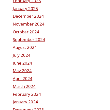
February 2025
January 2025
December 2024
November 2024
October 2024
September 2024
August 2024
July 2024
June 2024
May 2024
April 2024
March 2024
February 2024
January 2024
December 2023