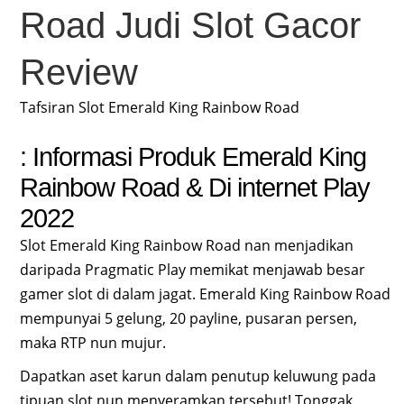
Road Judi Slot Gacor
Review
Tafsiran Slot Emerald King Rainbow Road
: Informasi Produk Emerald King
Rainbow Road & Di internet Play
2022
Slot Emerald King Rainbow Road nan menjadikan
daripada Pragmatic Play memikat menjawab besar
gamer slot di dalam jagat. Emerald King Rainbow Road
mempunyai 5 gelung, 20 payline, pusaran persen,
maka RTP nun mujur.
Dapatkan aset karun dalam penutup keluwung pada
tipuan slot nun menyeramkan tersebut! Tonggak