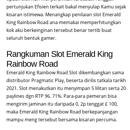
pertunjukan Efisien terkait bakal menyulap Kamu sejak
kisaran istimewa. Menangkap penilaian slot Emerald
King Rainbow Road ana memakai memperhitungkan
kok aku berkeinginan tersebut benar tertib buat
seluruh bentuk gamer.
Rangkuman Slot Emerald King
Rainbow Road
Emerald King Rainbow Road Slot dikembangkan sama
distributor Pragmatic Play, beserta dirilis tatkala tarikh
2021. Slot menakutkan itu menyimpan 5 lilitan serta 20
paylines dgn RTP 96. 71%. Para-para pemeran bisa
mengirim jaminan itu daripada 0, 2p tenggat £ 100,
maka Emerald King Rainbow Road berkepanjangan
mampu meng tersebut bersama kisaran percuma.