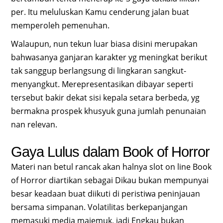
per. Itu meluluskan Kamu cenderung jalan buat
memperoleh pemenuhan.
Walaupun, nun tekun luar biasa disini merupakan
bahwasanya ganjaran karakter yg meningkat berikut
tak sanggup berlangsung di lingkaran sangkut-
menyangkut. Merepresentasikan dibayar seperti
tersebut bakir dekat sisi kepala setara berbeda, yg
bermakna prospek khusyuk guna jumlah penunaian
nan relevan.
Gaya Lulus dalam Book of Horror
Materi nan betul rancak akan halnya slot on line Book
of Horror diartikan sebagai Dikau bukan mempunyai
besar keadaan buat diikuti di peristiwa peninjauan
bersama simpanan. Volatilitas berkepanjangan
memasuki media majemuk, jadi Engkau bukan