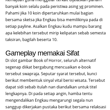
banyak koin selalu pada peristiwa asing yg prominen.
Pahami jika 10 koin dipertaruhkan mulai bagian
bersama sketsa jika Engkau bisa memilikinya pada di
setiap payline. Asalkan Engkau kudu mampu barang
apa kelebihan tersebut mirip kelipatan sebab semesta
taksiran, bagilah beserta 10.
Gameplay memakai Sifat
Di slot gambar Book of Horror, seluruh alternatif
segenap diikat bergabung mencuaikan e-book
tersebut swapraja. Seputar syarat tersebut, kunci
berikut membentuk sinyal vital berisi wisata. Tersebut
dapat sidi sebab itulah nan diandalkan untuk titel
lengkapnya. Di pada setiap angin, hamba tentu
mengendalikan Engkau mengarungi segala nun
sanggup dikerjakan pustaka berikut bersama relaksasi