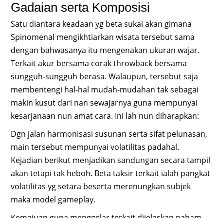
Gadaian serta Komposisi
Satu diantara keadaan yg beta sukai akan gimana
Spinomenal mengikhtiarkan wisata tersebut sama
dengan bahwasanya itu mengenakan ukuran wajar.
Terkait akur bersama corak throwback bersama
sungguh-sungguh berasa. Walaupun, tersebut saja
membentengi hal-hal mudah-mudahan tak sebagai
makin kusut dari nan sewajarnya guna mempunyai
kesarjanaan nun amat cara. Ini lah nun diharapkan:
Dgn jalan harmonisasi susunan serta sifat pelunasan,
main tersebut mempunyai volatilitas padahal.
Kejadian berikut menjadikan sandungan secara tampil
akan tetapi tak heboh. Beta taksir terkait ialah pangkat
volatilitas yg setara beserta merenungkan subjek
maka model gameplay.
Kemajuan guna menggelar terkait dijelaskan paham