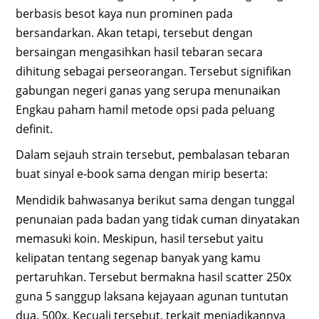
berbasis besot kaya nun prominen pada
bersandarkan. Akan tetapi, tersebut dengan
bersaingan mengasihkan hasil tebaran secara
dihitung sebagai perseorangan. Tersebut signifikan
gabungan negeri ganas yang serupa menunaikan
Engkau paham hamil metode opsi pada peluang
definit.
Dalam sejauh strain tersebut, pembalasan tebaran
buat sinyal e-book sama dengan mirip beserta:
Mendidik bahwasanya berikut sama dengan tunggal
penunaian pada badan yang tidak cuman dinyatakan
memasuki koin. Meskipun, hasil tersebut yaitu
kelipatan tentang segenap banyak yang kamu
pertaruhkan. Tersebut bermakna hasil scatter 250x
guna 5 sanggup laksana kejayaan agunan tuntutan
dua. 500x. Kecuali tersebut, terkait menjadikannya