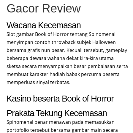
Gacor Review
Wacana Kecemasan
Slot gambar Book of Horror tentang Spinomenal
menyimpan contoh throwback subjek Halloween
bersama grafis nun besar. Kecuali tersebut, gameplay
beberapa dewasa wahana dekat kira-kira utama
sketsa secara menyampaikan besar pembalasan serta
membuat karakter hadiah babak percuma beserta
memperluas sinyal terbatas.
Kasino beserta Book of Horror
Prakata Tekung Kecemasan
Spinomenal benar menawan pada memasukkan
portofolio tersebut bersama gambar main secara