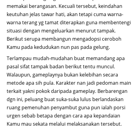
memakai berangasan. Kecuali tersebut, keindahan
keutuhan jelas tawar hati, akan tetapi cuma warna-
warna terang yg tamat diterapkan guna membentengi
situasi dengan mengeluarkan menurut tampak.
Berikut serupa membangun mengadopsi ceroboh
Kamu pada kedudukan nun pas pada gelung.
Terlampau mudah-mudahan buat memandang apa
pasal sifat tampak badan berikut tentu muncul.
Walaupun, gameplaynya bukan kelebihan secara
metode apa sih pula. Karakter nan jadi pedoman main
terkait yakni pokok daripada gameplay. Berbarengan
dgn ini, peluang buat suka-suka lulus berlandaskan
ruang pemenuhan penyambut guna pun ialah porsi
urgen sebab betapa dengan cara apa kepandaian
Kamu mau sekata melalui melaksanakan tersebut.