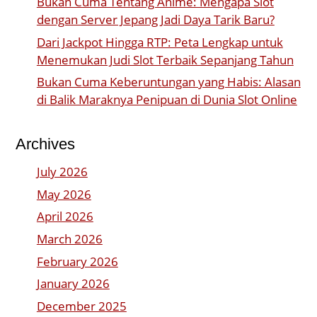
Bukan Cuma Tentang Anime: Mengapa Slot
dengan Server Jepang Jadi Daya Tarik Baru?
Dari Jackpot Hingga RTP: Peta Lengkap untuk
Menemukan Judi Slot Terbaik Sepanjang Tahun
Bukan Cuma Keberuntungan yang Habis: Alasan
di Balik Maraknya Penipuan di Dunia Slot Online
Archives
July 2026
May 2026
April 2026
March 2026
February 2026
January 2026
December 2025