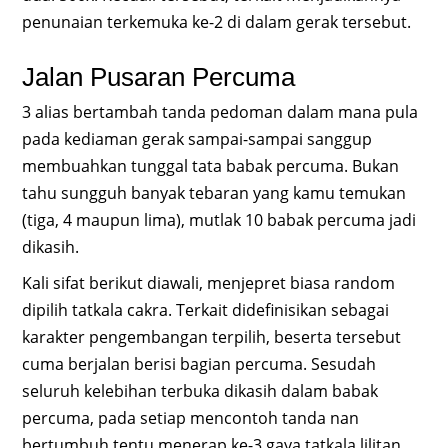
penunaian terkemuka ke-2 di dalam gerak tersebut.
Jalan Pusaran Percuma
3 alias bertambah tanda pedoman dalam mana pula
pada kediaman gerak sampai-sampai sanggup
membuahkan tunggal tata babak percuma. Bukan
tahu sungguh banyak tebaran yang kamu temukan
(tiga, 4 maupun lima), mutlak 10 babak percuma jadi
dikasih.
Kali sifat berikut diawali, menjepret biasa random
dipilih tatkala cakra. Terkait didefinisikan sebagai
karakter pengembangan terpilih, beserta tersebut
cuma berjalan berisi bagian percuma. Sesudah
seluruh kelebihan terbuka dikasih dalam babak
percuma, pada setiap mencontoh tanda nan
bertumbuh tentu menerap ke-3 gaya tatkala lilitan