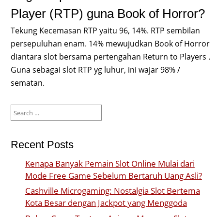
Player (RTP) guna Book of Horror?
Tekung Kecemasan RTP yaitu 96, 14%. RTP sembilan
persepuluhan enam. 14% mewujudkan Book of Horror
diantara slot bersama pertengahan Return to Players .
Guna sebagai slot RTP yg luhur, ini wajar 98% /
sematan.
Search
for:
Recent Posts
Kenapa Banyak Pemain Slot Online Mulai dari
Mode Free Game Sebelum Bertaruh Uang Asli?
Cashville Microgaming: Nostalgia Slot Bertema
Kota Besar dengan Jackpot yang Menggoda