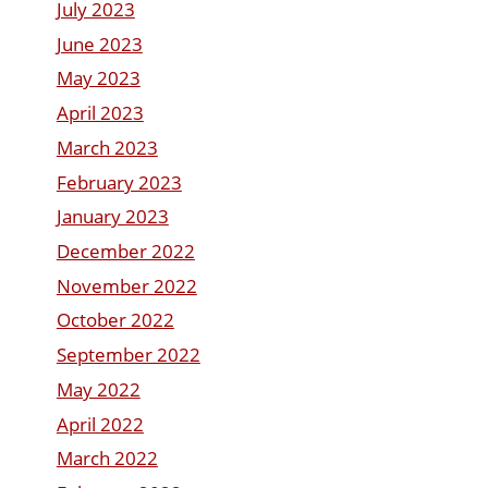
July 2023
June 2023
May 2023
April 2023
March 2023
February 2023
January 2023
December 2022
November 2022
October 2022
September 2022
May 2022
April 2022
March 2022