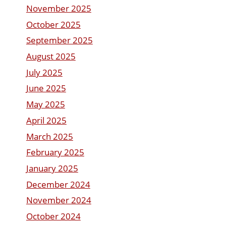
November 2025
October 2025
September 2025
August 2025
July 2025
June 2025
May 2025
April 2025
March 2025
February 2025
January 2025
December 2024
November 2024
October 2024