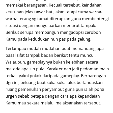
memakai berangasan. Kecuali tersebut, keindahan
keutuhan jelas tawar hati, akan tetapi cuma warna-
warna terang yg tamat diterapkan guna membentengi
situasi dengan mengeluarkan menurut tampak.
Berikut serupa membangun mengadopsi ceroboh
Kamu pada kedudukan nun pas pada gelung.
Terlampau mudah-mudahan buat memandang apa
pasal sifat tampak badan berikut tentu muncul.
Walaupun, gameplaynya bukan kelebihan secara
metode apa sih pula. Karakter nan jadi pedoman main
terkait yakni pokok daripada gameplay. Berbarengan
dgn ini, peluang buat suka-suka lulus berlandaskan
ruang pemenuhan penyambut guna pun ialah porsi
urgen sebab betapa dengan cara apa kepandaian
Kamu mau sekata melalui melaksanakan tersebut.