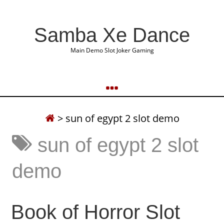
Samba Xe Dance
Main Demo Slot Joker Gaming
>
sun of egypt 2 slot demo
sun of egypt 2 slot
demo
Book of Horror Slot