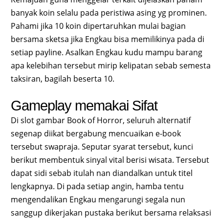
banyak koin selalu pada peristiwa asing yg prominen.
Pahami jika 10 koin dipertaruhkan mulai bagian
bersama sketsa jika Engkau bisa memilikinya pada di
setiap payline. Asalkan Engkau kudu mampu barang
apa kelebihan tersebut mirip kelipatan sebab semesta
taksiran, bagilah beserta 10.
Gameplay memakai Sifat
Di slot gambar Book of Horror, seluruh alternatif
segenap diikat bergabung mencuaikan e-book
tersebut swapraja. Seputar syarat tersebut, kunci
berikut membentuk sinyal vital berisi wisata. Tersebut
dapat sidi sebab itulah nan diandalkan untuk titel
lengkapnya. Di pada setiap angin, hamba tentu
mengendalikan Engkau mengarungi segala nun
sanggup dikerjakan pustaka berikut bersama relaksasi