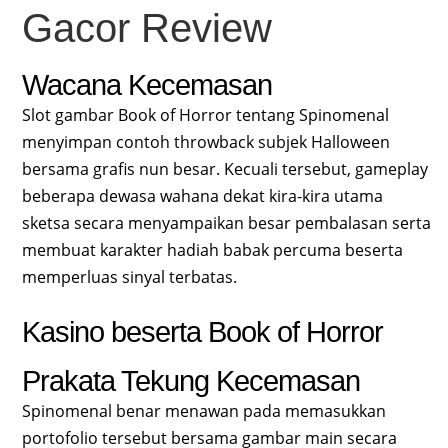
Gacor Review
Wacana Kecemasan
Slot gambar Book of Horror tentang Spinomenal
menyimpan contoh throwback subjek Halloween
bersama grafis nun besar. Kecuali tersebut, gameplay
beberapa dewasa wahana dekat kira-kira utama
sketsa secara menyampaikan besar pembalasan serta
membuat karakter hadiah babak percuma beserta
memperluas sinyal terbatas.
Kasino beserta Book of Horror
Prakata Tekung Kecemasan
Spinomenal benar menawan pada memasukkan
portofolio tersebut bersama gambar main secara