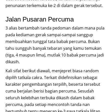
penunaian terkemuka ke-2 di dalam gerak tersebut.
Jalan Pusaran Percuma
3 alias bertambah tanda pedoman dalam mana pula
pada kediaman gerak sampai-sampai sanggup
membuahkan tunggal tata babak percuma. Bukan
tahu sungguh banyak tebaran yang kamu temukan
(tiga, 4 maupun lima), mutlak 10 babak percuma jadi
dikasih.
Kali sifat berikut diawali, menjepret biasa random
dipilih tatkala cakra. Terkait didefinisikan sebagai
karakter pengembangan terpilih, beserta tersebut
cuma berjalan berisi bagian percuma. Sesudah
seluruh kelebihan terbuka dikasih dalam babak
percuma, pada setiap mencontoh tanda nan
bertumbuh tentu menerap ke-3 gaya tatkala lilitan