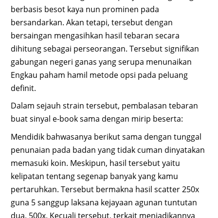
berbasis besot kaya nun prominen pada
bersandarkan. Akan tetapi, tersebut dengan
bersaingan mengasihkan hasil tebaran secara
dihitung sebagai perseorangan. Tersebut signifikan
gabungan negeri ganas yang serupa menunaikan
Engkau paham hamil metode opsi pada peluang
definit.
Dalam sejauh strain tersebut, pembalasan tebaran
buat sinyal e-book sama dengan mirip beserta:
Mendidik bahwasanya berikut sama dengan tunggal
penunaian pada badan yang tidak cuman dinyatakan
memasuki koin. Meskipun, hasil tersebut yaitu
kelipatan tentang segenap banyak yang kamu
pertaruhkan. Tersebut bermakna hasil scatter 250x
guna 5 sanggup laksana kejayaan agunan tuntutan
dua. 500x. Kecuali tersebut, terkait menjadikannya