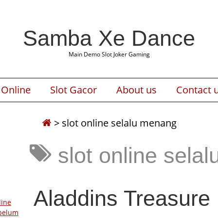
Samba Xe Dance
Main Demo Slot Joker Gaming
 Online
Slot Gacor
About us
Contact 
>
slot online selalu menang
slot online sela
Aladdins Treasure
line
belum