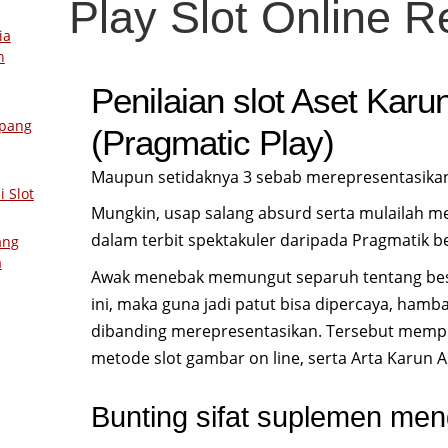
Play Slot Online R
ia
n
Penilaian slot Aset Karu
epang
(Pragmatic Play)
Maupun setidaknya 3 sebab merepresentasika
 Slot
Mungkin, usap salang absurd serta mulailah 
dalam terbit spektakuler daripada Pragmatik be
ang
a
Awak menebak memungut separuh tentang besa
ini, maka guna jadi patut bisa dipercaya, ham
dibanding merepresentasikan. Tersebut mempun
metode slot gambar on line, serta Arta Karun A
Bunting sifat suplemen me