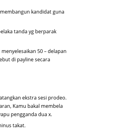
ta membangun kandidat guna
elaka tanda yg berparak
, menyelesaikan 50 – delapan
ebut di payline secara
atangkan ekstra sesi prodeo.
baran, Kamu bakal membela
yapu pengganda dua x.
inus takat.