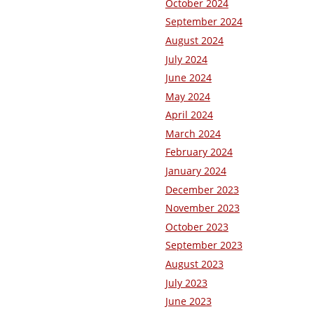
October 2024
September 2024
August 2024
July 2024
June 2024
May 2024
April 2024
March 2024
February 2024
January 2024
December 2023
November 2023
October 2023
September 2023
August 2023
July 2023
June 2023