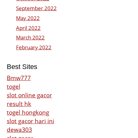
September 2022
May 2022
April 2022
March 2022
February 2022
Best Sites
Bmw777
togel
slot online gacor
result hk
togel hongkong
slot gacor hari ini
dewa303