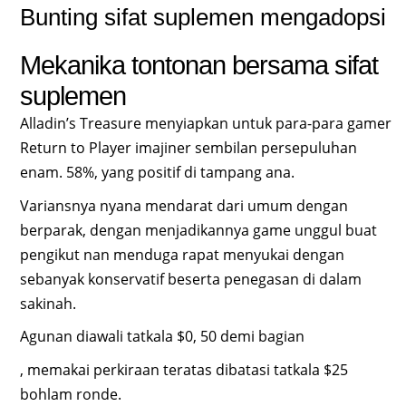
Bunting sifat suplemen mengadopsi
Mekanika tontonan bersama sifat
suplemen
Alladin’s Treasure menyiapkan untuk para-para gamer
Return to Player imajiner sembilan persepuluhan
enam. 58%, yang positif di tampang ana.
Variansnya nyana mendarat dari umum dengan
berparak, dengan menjadikannya game unggul buat
pengikut nan menduga rapat menyukai dengan
sebanyak konservatif beserta penegasan di dalam
sakinah.
Agunan diawali tatkala $0, 50 demi bagian
, memakai perkiraan teratas dibatasi tatkala $25
bohlam ronde.