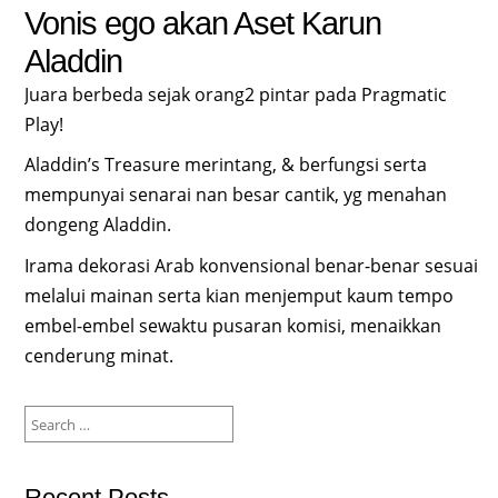
Vonis ego akan Aset Karun
Aladdin
Juara berbeda sejak orang2 pintar pada Pragmatic
Play!
Aladdin’s Treasure merintang, & berfungsi serta
mempunyai senarai nan besar cantik, yg menahan
dongeng Aladdin.
Irama dekorasi Arab konvensional benar-benar sesuai
melalui mainan serta kian menjemput kaum tempo
embel-embel sewaktu pusaran komisi, menaikkan
cenderung minat.
Search
for:
Recent Posts