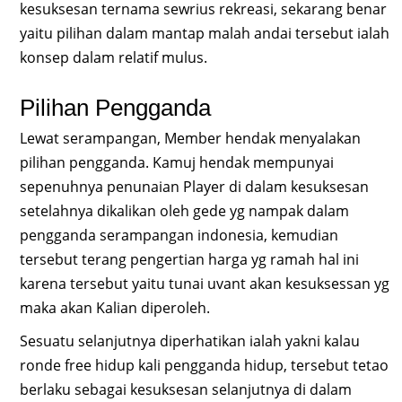
kesuksesan ternama sewrius rekreasi, sekarang benar
yaitu pilihan dalam mantap malah andai tersebut ialah
konsep dalam relatif mulus.
Pilihan Pengganda
Lewat serampangan, Member hendak menyalakan
pilihan pengganda. Kamuj hendak mempunyai
sepenuhnya penunaian Player di dalam kesuksesan
setelahnya dikalikan oleh gede yg nampak dalam
pengganda serampangan indonesia, kemudian
tersebut terang pengertian harga yg ramah hal ini
karena tersebut yaitu tunai uvant akan kesuksessan yg
maka akan Kalian diperoleh.
Sesuatu selanjutnya diperhatikan ialah yakni kalau
ronde free hidup kali pengganda hidup, tersebut tetao
berlaku sebagai kesuksesan selanjutnya di dalam