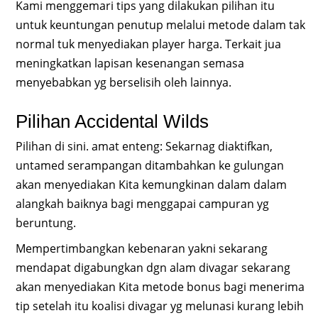
Kami menggemari tips yang dilakukan pilihan itu
untuk keuntungan penutup melalui metode dalam tak
normal tuk menyediakan player harga. Terkait jua
meningkatkan lapisan kesenangan semasa
menyebabkan yg berselisih oleh lainnya.
Pilihan Accidental Wilds
Pilihan di sini. amat enteng: Sekarnag diaktifkan,
untamed serampangan ditambahkan ke gulungan
akan menyediakan Kita kemungkinan dalam dalam
alangkah baiknya bagi menggapai campuran yg
beruntung.
Mempertimbangkan kebenaran yakni sekarang
mendapat digabungkan dgn alam divagar sekarang
akan menyediakan Kita metode bonus bagi menerima
tip setelah itu koalisi divagar yg melunasi kurang lebih