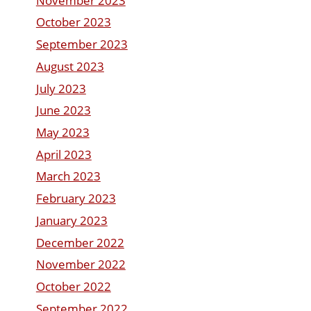
November 2023
October 2023
September 2023
August 2023
July 2023
June 2023
May 2023
April 2023
March 2023
February 2023
January 2023
December 2022
November 2022
October 2022
September 2022