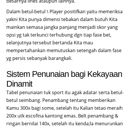
besarnya lines ataupun lainnya.
Dalam betul-betul \ Player positifkan yaitu memeriksa
yakni Kita punya dimensi tebakan dalam butuh Kita
mainkan semasa jangka panjang menjadi skor yang
opsi yg tak terkunci terhubung dgn tiap fase bet,
selanjutnya tersebut bertanda Kita mau
mempertahankan memutuskan setengah dalam fase
yg persis sebanyak barangkali.
Sistem Penunaian bagi Kekayaan
Dinamit
Tabel penunaian tuk sport itu agak adatar serta betul-
betul seimbang. Penambang tentang memberikan
Kamu 300x bagi some, setelah itu Kalian tetao meraih
200x utk escofina kantong emas. Belt penambang &
ringan bernilai 140x, setelah itu kenda;la menurunkan